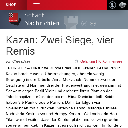
SHOP
TOGGLE
NAVIGATION
Schach
Nachrichten
Kazan: Zwei Siege, vier
Remis
von ChessBase
Gefällt mir!
|
0 Kommentare
16.06.2012 – Die fünfte Rundes des FIDE Frauen Grand Prix in
Kazan brachte wenig Überraschungen, aber ein wenig
Bewegung in der Tabelle. Anna Muzychuk, Nummer zwei der
Setzliste und Nummer drei der Frauenweltrangliste, gewann mit
Schwarz gegen Betül Yildiz und eroberte ihren Platz an der
Tabellenspitze zurück, den sie mit Elina Danielian teilt. Beide
haben 3,5 Punkte aus 5 Partien. Dahinter folgen vier
Spielerinnen mit 3 Punkten: Kateryna Lahno, Viktorija Cmilyte,
Nadezhda Kosintseva und Humpy Koneru. Weltmeisterin Hou
Yifan wartet weiter, dass der Knoten platzt und sie wie gewohnt
souverän punktet. In Kazan ist es noch nicht so weit. In Runde 5