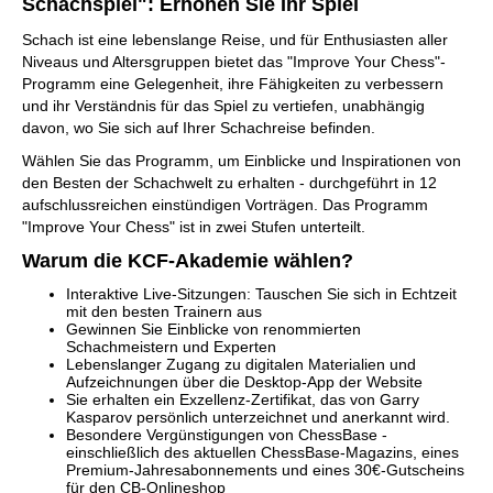
Schachspiel": Erhöhen Sie Ihr Spiel
Schach ist eine lebenslange Reise, und für Enthusiasten aller
Niveaus und Altersgruppen bietet das "Improve Your Chess"-
Programm eine Gelegenheit, ihre Fähigkeiten zu verbessern
und ihr Verständnis für das Spiel zu vertiefen, unabhängig
davon, wo Sie sich auf Ihrer Schachreise befinden.
Wählen Sie das Programm, um Einblicke und Inspirationen von
den Besten der Schachwelt zu erhalten - durchgeführt in 12
aufschlussreichen einstündigen Vorträgen. Das Programm
"Improve Your Chess" ist in zwei Stufen unterteilt.
Warum die KCF-Akademie wählen?
Interaktive Live-Sitzungen: Tauschen Sie sich in Echtzeit
mit den besten Trainern aus
Gewinnen Sie Einblicke von renommierten
Schachmeistern und Experten
Lebenslanger Zugang zu digitalen Materialien und
Aufzeichnungen über die Desktop-App der Website
Sie erhalten ein Exzellenz-Zertifikat, das von Garry
Kasparov persönlich unterzeichnet und anerkannt wird.
Besondere Vergünstigungen von ChessBase -
einschließlich des aktuellen ChessBase-Magazins, eines
Premium-Jahresabonnements und eines 30€-Gutscheins
für den CB-Onlineshop