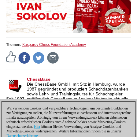
Themen:
Kasparov Chess Foundation Academy
ChessBase
Die ChessBase GmbH, mit Sitz in Hamburg, wurde
1987 gegründet und produziert Schachdatenbanken
sowie Lehr- und Trainingskurse für Schachspieler.
Seit 1997 veröffentlich ChessBase auf seiner Webseite aktuelle
Nachrichten aus der Schachwelt. ChessBase News erscheint
inzwischen in vier Sprachen und gilt weltweit als wichtigste
Wir verwenden Cookies und vergleichbare Technologien, um bestimmte Funktionen
zur Verfügung zu stellen, die Nutzererfahrungen zu verbessern und interessengerechte
Schachnachrichtenseite.
Inhalte auszuspielen. Abhängig von ihrem Verwendungszweck können dabei neben
technisch erforderlichen Cookies auch Analyse-Cookies sowie Marketing-Cookies
eingesetzt werden.
Hier
können Sie der Verwendung von Analyse-Cookies und
Marketing-Cookies widersprechen. Weitere Informationen finden Sie in unserer
Datenschutzerklärung
.