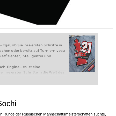
 Egal, ob Sie Ihre ersten Schritte in
achen oder bereits auf Turnierniveau
 effizienter, intelligenter und
ach-Engine – es ist eine
e Ihre ersten Schritte in die Welt des
eits auf Turnierniveau spielen: Mit
 intelligenter und individueller als je
Sochi
zten Runde der Russischen Mannschaftsmeisterschaften suchte,