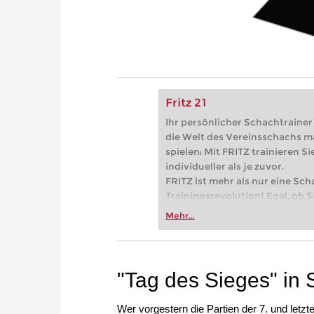
Fritz 21
Ihr persönlicher Schachtrainer -
die Welt des Vereinsschachs m
spielen: Mit FRITZ trainieren Sie
individueller als je zuvor.
FRITZ ist mehr als nur eine Sch
Trainingsrevolution! Egal, ob Si
Vereinsschachs machen oder ber
Mehr...
FRITZ trainieren Sie effizienter,
zuvor.
"Tag des Sieges" in 
Wer vorgestern die Partien der 7. und let