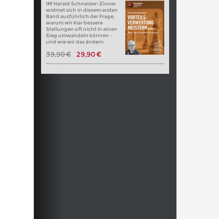
IM Harald Schneider-Zinner
widmet sich in diesem ersten
Band ausführlich der Frage,
warum wir klar bessere
Stellungen oft nicht in einen
Sieg umwandeln können –
und wie wir das ändern.
39,90 €
29,90 €