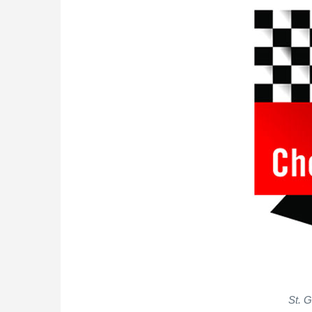
St. G