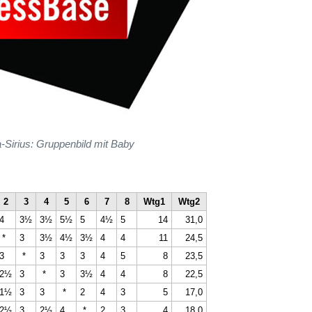
ia-Sirius: Gruppenbild mit Baby
2
3
4
5
6
7
8
Wtg1
Wtg2
4
3½
3½
5½
5
4½
5
14
31,0
*
3
3½
4½
3½
4
4
11
24,5
3
*
3
3
3
4
5
8
23,5
2½
3
*
3
3½
4
4
8
22,5
1½
3
3
*
2
4
3
5
17,0
2½
3
2½
4
*
2
3
4
18,0