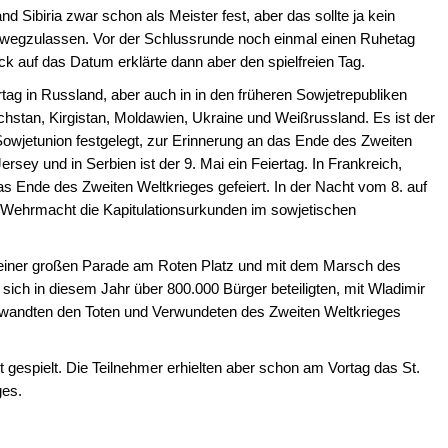
Sibiria zwar schon als Meister fest, aber das sollte ja kein
h wegzulassen. Vor der Schlussrunde noch einmal einen Ruhetag
ck auf das Datum erklärte dann aber den spielfreien Tag.
rtag in Russland, aber auch in in den früheren Sowjetrepubliken
stan, Kirgistan, Moldawien, Ukraine und Weißrussland. Es ist der
 Sowjetunion festgelegt, zur Erinnerung an das Ende des Zweiten
rsey und in Serbien ist der 9. Mai ein Feiertag. In Frankreich,
s Ende des Zweiten Weltkrieges gefeiert. In der Nacht vom 8. auf
er Wehrmacht die Kapitulationsurkunden im sowjetischen
it einer großen Parade am Roten Platz und mit dem Marsch des
sich in diesem Jahr über 800.000 Bürger beteiligten, mit Wladimir
Verwandten den Toten und Verwundeten des Zweiten Weltkrieges
 gespielt. Die Teilnehmer erhielten aber schon am Vortag das St.
ges.