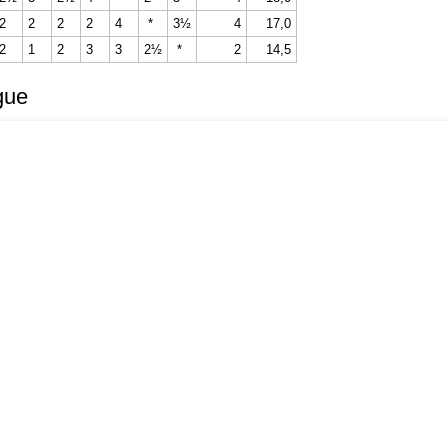
2
2
2
2
4
*
3½
4
17,0
2
1
2
3
3
2½
*
2
14,5
gue