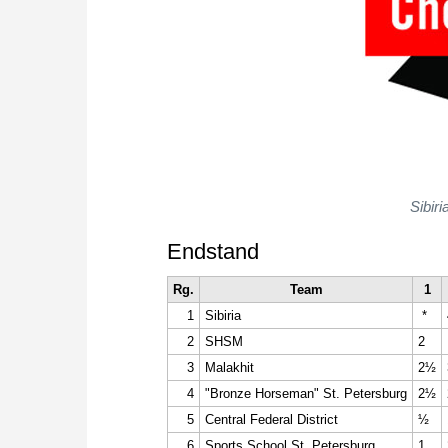
Sibir
Endstand
Rg.
Team
1
1
Sibiria
*
2
SHSM
2
3
Malakhit
2½
4
"Bronze Horseman" St. Petersburg
2½
5
Central Federal District
½
6
Sports School St. Petersburg
1