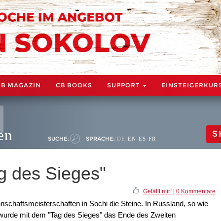
CB MAGAZIN
CB BOOKS
SUPPORT
EINSTEIGERKUR
en
S
SUCHE:
SPRACHE:
DE
EN
ES
FR
g des Sieges"
Gefällt mir!
|
0 Kommentare
nschaftsmeisterschaften in Sochi die Steine. In Russland, so wie
 wurde mit dem "Tag des Sieges" das Ende des Zweiten