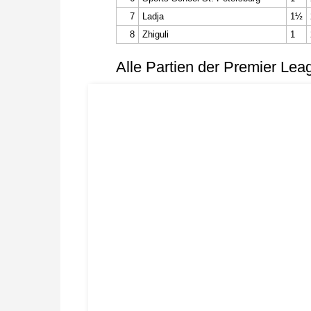
7
Ladja
1½
8
Zhiguli
1
Alle Partien der Premier Lea