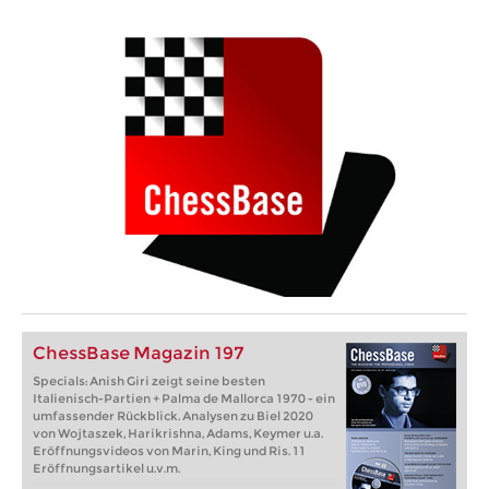
ChessBase Magazin 197
Specials: Anish Giri zeigt seine besten
Italienisch-Partien + Palma de Mallorca 1970 - ein
umfassender Rückblick. Analysen zu Biel 2020
von Wojtaszek, Harikrishna, Adams, Keymer u.a.
Eröffnungsvideos von Marin, King und Ris. 11
Eröffnungsartikel u.v.m.