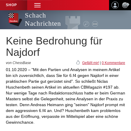
SHOP
TOGGLE
NAVIGATION
Schach
Nachrichten
Keine Bedrohung für
Najdorf
von ChessBase
Gefällt mir!
|
0 Kommentare
01.10.2020 – "Mit den Partien und Analysen in meinem Artikel
bin ich zuversichtlich, dass Sie für 6.f4 gegen Najdorf in einer
praktischen Partie gut gerüstet sind". So schließt Niclas
Huschenbeth seinen Artikel im aktuellen CBMagazin #197 ab.
Nur wenige Tage nach Redaktionsschluss hatte er beim German
Masters selbst die Gelegenheit, seine Analysen in der Praxis zu
testen. Denn Andreas Heimann ging "seinen" Najdorf prompt mit
dem aggressiven 6.f4 an. Und? Huschenbeth kam problemlos
aus der Eröffnung, verpasste im Mittelspiel aber eine schöne
Gewinnchance.