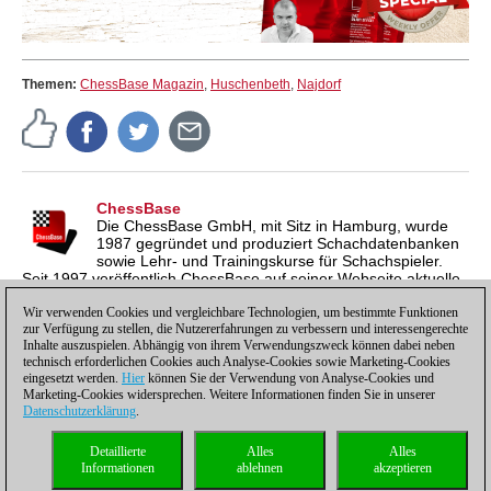
Themen:
ChessBase Magazin
,
Huschenbeth
,
Najdorf
ChessBase
Die ChessBase GmbH, mit Sitz in Hamburg, wurde
1987 gegründet und produziert Schachdatenbanken
sowie Lehr- und Trainingskurse für Schachspieler.
Seit 1997 veröffentlich ChessBase auf seiner Webseite aktuelle
Nachrichten aus der Schachwelt. ChessBase News erscheint
inzwischen in vier Sprachen und gilt weltweit als wichtigste
Wir verwenden Cookies und vergleichbare Technologien, um bestimmte Funktionen
zur Verfügung zu stellen, die Nutzererfahrungen zu verbessern und interessengerechte
Schachnachrichtenseite.
Inhalte auszuspielen. Abhängig von ihrem Verwendungszweck können dabei neben
technisch erforderlichen Cookies auch Analyse-Cookies sowie Marketing-Cookies
eingesetzt werden.
Hier
können Sie der Verwendung von Analyse-Cookies und
Marketing-Cookies widersprechen. Weitere Informationen finden Sie in unserer
Datenschutzerklärung
.
Datenschutzhinweis
|
Impressum
|
Kontakt
|
Cookies Management
|
Lizenzen
|
Detaillierte
Alles
Alles
Compliance Hotline
|
Home
Informationen
ablehnen
akzeptieren
© 2017 ChessBase GmbH | Osterbekstraße 90a | 22083 Hamburg | Deutschland