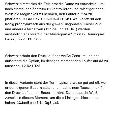
Schwarz nimmt sich die Zeit, erst die Dame zu entwickeln, um
noch einmal das Zentrum zu kontrollieren und, wichtiger noch,
Weiß die Möglichkeit zu nehmen, den Läufer auf c4 zu
platzieren.
9.Ld3 Le7 10.0–0 0–0 11.Kh1
Weiß entfernt den
König prophylaktisch aus der g1–a7-Diagonalen. Dieser Zug
und andere Alternativen (11.Sh4 und 11.De1) werden
ausführlich analysiert in der Musterpartie Smirin,I - Dominguez
Perez,L ½-½.
11...Sc5
Schwarz erhöht den Druck auf das weiße Zentrum und hat
außerdem die Option, im richtigen Moment den Läufer auf d3 zu
tauschen.
12.De1 Te8
.
In dieser Variante steht der Turm typischerweise gut auf e8, wo
er den eigenen Bauern stützt und, nach einem Tausch ...exf4,
den Druck auf den e4-Bauern erhöht. Daher tauscht Weiß
zumeist in diesem Moment, um die e-Linie geschlossen zu
halten.
13.fxe5 dxe5 14.Dg3 Le6
.