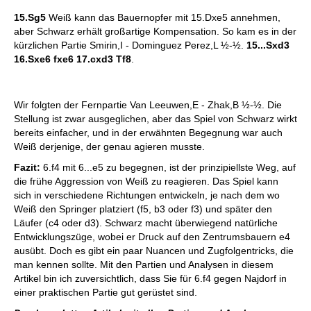
15.Sg5
Weiß kann das Bauernopfer mit 15.Dxe5 annehmen,
aber Schwarz erhält großartige Kompensation. So kam es in der
kürzlichen Partie Smirin,I - Dominguez Perez,L ½-½.
15...Sxd3
16.Sxe6 fxe6 17.cxd3 Tf8
.
Wir folgten der Fernpartie Van Leeuwen,E - Zhak,B ½-½. Die
Stellung ist zwar ausgeglichen, aber das Spiel von Schwarz wirkt
bereits einfacher, und in der erwähnten Begegnung war auch
Weiß derjenige, der genau agieren musste.
Fazit:
6.f4 mit 6...e5 zu begegnen, ist der prinzipiellste Weg, auf
die frühe Aggression von Weiß zu reagieren. Das Spiel kann
sich in verschiedene Richtungen entwickeln, je nach dem wo
Weiß den Springer platziert (f5, b3 oder f3) und später den
Läufer (c4 oder d3). Schwarz macht überwiegend natürliche
Entwicklungszüge, wobei er Druck auf den Zentrumsbauern e4
ausübt. Doch es gibt ein paar Nuancen und Zugfolgentricks, die
man kennen sollte. Mit den Partien und Analysen in diesem
Artikel bin ich zuversichtlich, dass Sie für 6.f4 gegen Najdorf in
einer praktischen Partie gut gerüstet sind.