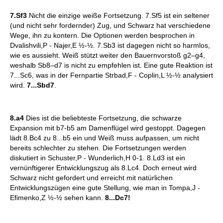
7.Sf3
Nicht die einzige weiße Fortsetzung. 7.Sf5 ist ein seltener
(und nicht sehr fordernder) Zug, und Schwarz hat verschiedene
Wege, ihn zu kontern. Die Optionen werden besprochen in
Dvalishvili,P - Najer,E ½-½. 7.Sb3 ist dagegen nicht so harmlos,
wie es aussieht. Weiß stützt weiter den Bauernvorstoß g2–g4,
weshalb Sb8–d7 is nicht zu empfehlen ist. Eine gute Reaktion ist
7...Sc6, was in der Fernpartie Strbad,F - Coplin,L ½-½ analysiert
wird.
7...Sbd7
.
8.a4
Dies ist die beliebteste Fortsetzung, die schwarze
Expansion mit b7-b5 am Damenflügel wird gestoppt. Dagegen
lädt 8.Bc4 zu 8...b5 ein und Weiß muss aufpassen, um nicht
bereits schlechter zu stehen. Die Fortsetzungen werden
diskutiert in Schuster,P - Wunderlich,H 0-1. 8.Ld3 ist ein
vernünftigerer Entwicklungszug als 8.Lc4. Doch erneut wird
Schwarz nicht gefordert und erreicht mit natürlichen
Entwicklungszügen eine gute Stellung, wie man in Tompa,J -
Efimenko,Z ½-½ sehen kann.
8...Dc7!