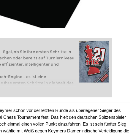
 Egal, ob Sie Ihre ersten Schritte in
achen oder bereits auf Turnierniveau
 effizienter, intelligenter und
ach-Engine – es ist eine
e Ihre ersten Schritte in die Welt des
eits auf Turnierniveau spielen: Mit
 intelligenter und individueller als je
eymer schon vor der letzten Runde als überlegener Sieger des
al Chess Tournament fest. Das hielt den deutschen Spitzenspieler
ch einmal einen vollen Punkt einzufahren. Es ist sein fünfter Sieg
n wählte mit Weiß gegen Keymers Damenindische Verteidigung die