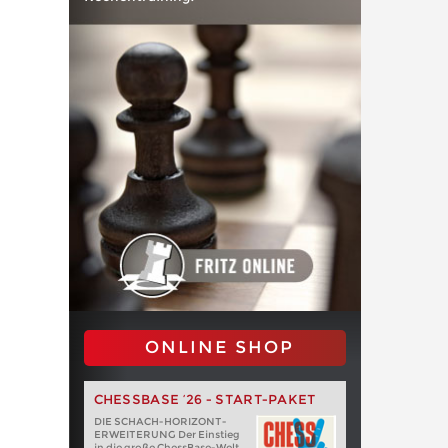
ONLINE SHOP
CHESSBASE ’26 - START-PAKET
DIE SCHACH-HORIZONT-
ERWEITERUNG Der Einstieg
in die große ChessBase-Welt