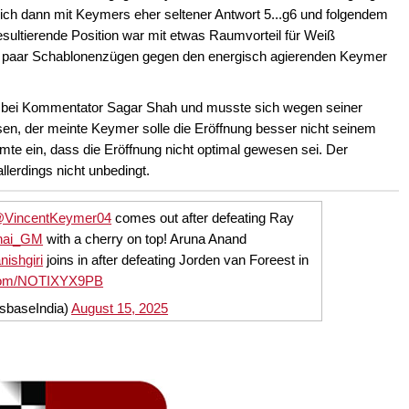
ich dann mit Keymers eher seltener Antwort 5...g6 und folgendem
sultierende Position war mit etwas Raumvorteil für Weiß
 paar Schablonenzügen gegen den energisch agierenden Keymer
i bei Kommentator Sagar Shah und musste sich wegen seiner
ssen, der meinte Keymer solle die Eröffnung besser nicht seinem
te ein, dass die Eröffnung nicht optimal gewesen sei. Der
llerdings nicht unbedingt.
VincentKeymer04
comes out after defeating Ray
nai_GM
with a cherry on top! Aruna Anand
ishgiri
joins in after defeating Jorden van Foreest in
r.com/NOTIXYX9PB
sbaseIndia)
August 15, 2025