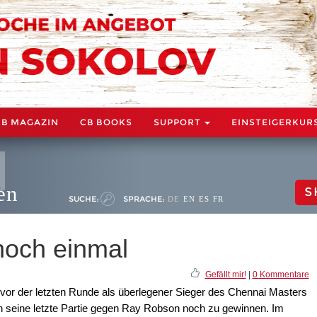
CB MAGAZIN
CB BOOKS
SUPPORT
EINSTEIGERKUR
en
S
SUCHE:
SPRACHE:
DE
EN
ES
FR
noch einmal
Gefällt mir!
|
0 Kommentare
vor der letzten Runde als überlegener Sieger des Chennai Masters
ch seine letzte Partie gegen Ray Robson noch zu gewinnen. Im