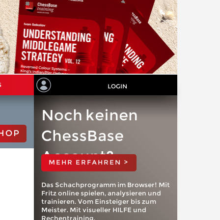
S
LOGIN
Noch keinen
ChessBase
HOP
Account?
MEHR ERFAHREN >
Das Schachprogramm im Browser! Mit
Fritz online spielen, analysieren und
trainieren. Vom Einsteiger bis zum
Meister. Mit visueller HILFE und
Rechentraining.