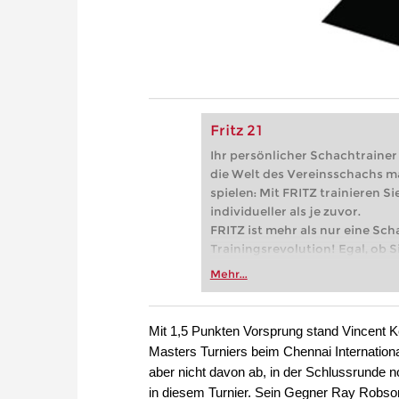
Fritz 21
Ihr persönlicher Schachtrainer -
die Welt des Vereinsschachs m
spielen: Mit FRITZ trainieren Sie
individueller als je zuvor.
FRITZ ist mehr als nur eine Sch
Trainingsrevolution! Egal, ob Si
Vereinsschachs machen oder ber
Mehr...
FRITZ trainieren Sie effizienter,
zuvor.
Mit 1,5 Punkten Vorsprung stand Vincent K
Masters Turniers beim Chennai Internation
aber nicht davon ab, in der Schlussrunde no
in diesem Turnier. Sein Gegner Ray Robso