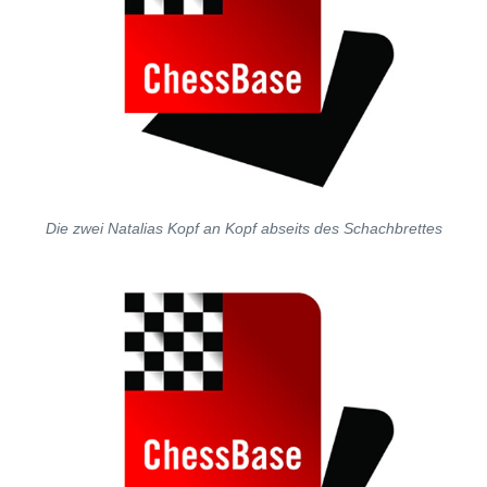
Die zwei Natalias Kopf an Kopf abseits des Schachbrettes