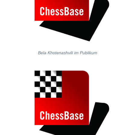
Bela Khotenashvili im Publikum