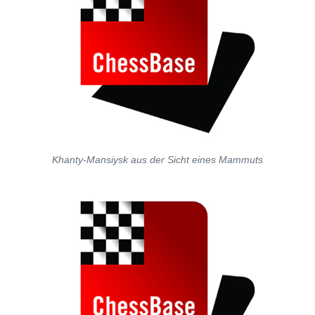
Khanty-Mansiysk aus der Sicht eines Mammuts