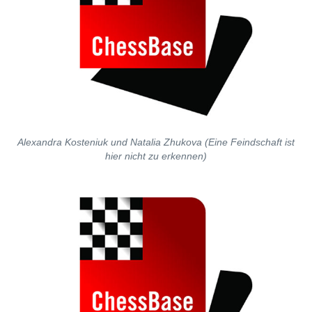
Alexandra Kosteniuk und Natalia Zhukova (Eine Feindschaft ist
hier nicht zu erkennen)