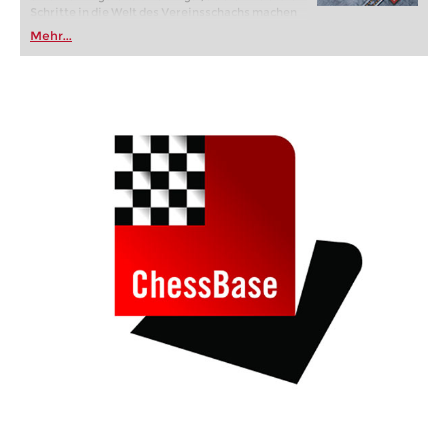
Schritte in die Welt des Vereinsschachs machen
oder bereits auf Turnierniveau spielen: Mit
Mehr...
FRITZ trainieren Sie effizienter, intelligenter und
individueller als je zuvor.