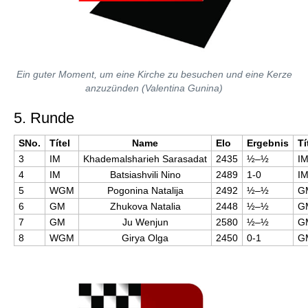
Ein guter Moment, um eine Kirche zu besuchen und eine Kerze
anzuzünden (Valentina Gunina)
5. Runde
SNo.
Títel
Name
Elo
Ergebnis
Tí
3
IM
Khademalsharieh Sarasadat
2435
½–½
I
4
IM
Batsiashvili Nino
2489
1-0
I
5
WGM
Pogonina Natalija
2492
½–½
G
6
GM
Zhukova Natalia
2448
½–½
G
7
GM
Ju Wenjun
2580
½–½
G
8
WGM
Girya Olga
2450
0-1
G