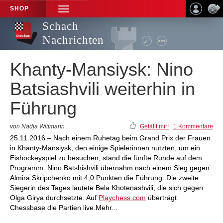
SHOP
TOGGLE
NAVIGATION
Schach
Nachrichten
Khanty-Mansiysk: Nino
Batsiashvili weiterhin in
Führung
von Nadja Wittmann
Gefällt mir!
|
1 Kommentare
25.11.2016 – Nach einem Ruhetag beim Grand Prix der Frauen
in Khanty-Mansiysk, den einige Spielerinnen nutzten, um ein
Eishockeyspiel zu besuchen, stand die fünfte Runde auf dem
Programm. Nino Batshishvili übernahm nach einem Sieg gegen
Almira Skripchenko mit 4,0 Punkten die Führung. Die zweite
Siegerin des Tages lautete Bela Khotenashvili, die sich gegen
Olga Girya durchsetzte. Auf
Playchess.com
überträgt
Chessbase die Partien live.Mehr...