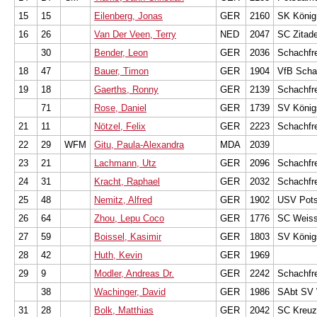
15
15
Eilenberg, Jonas
GER
2160
SK König 
16
26
Van Der Veen, Terry
NED
2047
SC Zitade
30
Bender, Leon
GER
2036
Schachfre
18
47
Bauer, Timon
GER
1904
VfB Schac
19
18
Gaerths, Ronny
GER
2139
Schachfre
71
Rose, Daniel
GER
1739
SV König
21
11
Nötzel, Felix
GER
2223
Schachfre
22
29
WFM
Gitu, Paula-Alexandra
MDA
2039
23
21
Lachmann, Utz
GER
2096
Schachfre
24
31
Kracht, Raphael
GER
2032
Schachfr
25
48
Nemitz, Alfred
GER
1902
USV Pots
26
64
Zhou, Lepu Coco
GER
1776
SC Weiss
27
59
Boissel, Kasimir
GER
1803
SV König
28
42
Huth, Kevin
GER
1969
29
9
Modler, Andreas Dr.
GER
2242
Schachfre
38
Wachinger, David
GER
1986
SAbt SV 
31
28
Bolk, Matthias
GER
2042
SC Kreuz