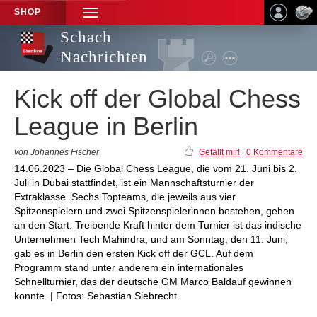
SHOP
TOGGLE
NAVIGATION
Schach
Nachrichten
Kick off der Global Chess
League in Berlin
von Johannes Fischer
Gefällt mir!
|
0 Kommentare
14.06.2023 – Die Global Chess League, die vom 21. Juni bis 2.
Juli in Dubai stattfindet, ist ein Mannschaftsturnier der
Extraklasse. Sechs Topteams, die jeweils aus vier
Spitzenspielern und zwei Spitzenspielerinnen bestehen, gehen
an den Start. Treibende Kraft hinter dem Turnier ist das indische
Unternehmen Tech Mahindra, und am Sonntag, den 11. Juni,
gab es in Berlin den ersten Kick off der GCL. Auf dem
Programm stand unter anderem ein internationales
Schnellturnier, das der deutsche GM Marco Baldauf gewinnen
konnte. | Fotos: Sebastian Siebrecht