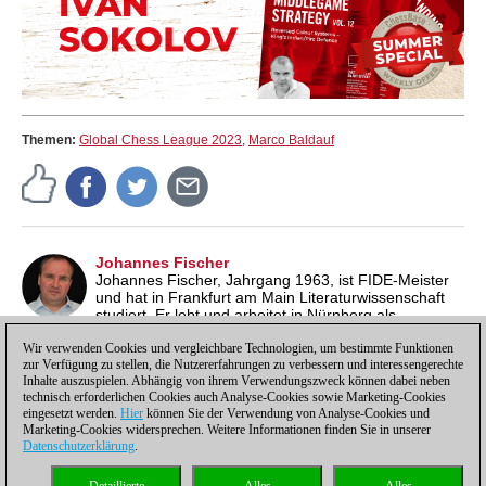
Themen:
Global Chess League 2023
,
Marco Baldauf
Johannes Fischer
Johannes Fischer, Jahrgang 1963, ist FIDE-Meister
und hat in Frankfurt am Main Literaturwissenschaft
studiert. Er lebt und arbeitet in Nürnberg als
Übersetzer, Redakteur und Autor. Er schreibt regelmäßig für
KARL und veröffentlicht auf seinem eigenen Blog
Schöner
Wir verwenden Cookies und vergleichbare Technologien, um bestimmte Funktionen
zur Verfügung zu stellen, die Nutzererfahrungen zu verbessern und interessengerechte
Schein
"Notizen über Film, Literatur und Schach".
Inhalte auszuspielen. Abhängig von ihrem Verwendungszweck können dabei neben
technisch erforderlichen Cookies auch Analyse-Cookies sowie Marketing-Cookies
eingesetzt werden.
Hier
können Sie der Verwendung von Analyse-Cookies und
Marketing-Cookies widersprechen. Weitere Informationen finden Sie in unserer
Datenschutzerklärung
.
Datenschutzhinweis
|
Impressum
|
Kontakt
|
Cookies Management
|
Lizenzen
|