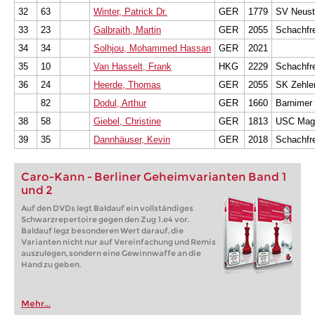
32
63
Winter, Patrick Dr.
GER
1779
SV Neust
33
23
Galbraith, Martin
GER
2055
Schachfre
34
34
Solhjou, Mohammed Hassan
GER
2021
35
10
Van Hasselt, Frank
HKG
2229
Schachfre
36
24
Heerde, Thomas
GER
2055
SK Zehlen
82
Dodul, Arthur
GER
1660
Barnimer
38
58
Giebel, Christine
GER
1813
USC Mag
39
35
Dannhäuser, Kevin
GER
2018
Schachfre
Caro-Kann - Berliner Geheimvarianten Band 1
und 2
Auf den DVDs legt Baldauf ein vollständiges
Schwarzrepertoire gegen den Zug 1.e4 vor.
Baldauf legz besonderen Wert darauf, die
Varianten nicht nur auf Vereinfachung und Remis
auszulegen, sondern eine Gewinnwaffe an die
Hand zu geben.
Mehr...