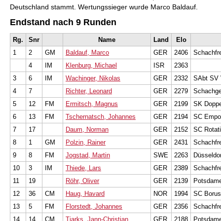
Deutschland stammt. Wertungssieger wurde Marco Baldauf.
Endstand nach 9 Runden
Rg.
Snr
Name
Land
Elo
1
2
GM
Baldauf, Marco
GER
2406
Schachfre
4
IM
Klenburg, Michael
ISR
2363
3
6
IM
Wachinger, Nikolas
GER
2332
SAbt SV 
4
7
Richter, Leonard
GER
2279
Schachge
5
12
FM
Ermitsch, Magnus
GER
2199
SK Doppe
6
13
FM
Tschernatsch, Johannes
GER
2194
SC Empor
7
17
Daum, Norman
GER
2152
SC Rotat
8
1
GM
Polzin, Rainer
GER
2431
Schachfr
9
8
FM
Jogstad, Martin
SWE
2263
Düsseldo
10
3
IM
Thiede, Lars
GER
2389
Schachfre
11
19
Röhr, Oliver
GER
2139
Potsdame
12
36
CM
Haug, Havard
NOR
1994
SC Borus
13
5
FM
Florstedt, Johannes
GER
2356
Schachfre
14
14
CM
Tiarks, Jann-Christian
GER
2188
Potsdame