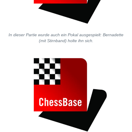
In dieser Partie wurde auch ein Pokal ausgespielt: Bernadette
(mit Stirnband) holte ihn sich.