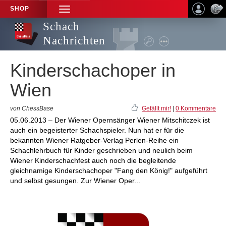
SHOP
TOGGLE
NAVIGATION
Schach
Nachrichten
Kinderschachoper in
Wien
von ChessBase
Gefällt mir!
|
0 Kommentare
05.06.2013 – Der Wiener Opernsänger Wiener Mitschitczek ist
auch ein begeisterter Schachspieler. Nun hat er für die
bekannten Wiener Ratgeber-Verlag Perlen-Reihe ein
Schachlehrbuch für Kinder geschrieben und neulich beim
Wiener Kinderschachfest auch noch die begleitende
gleichnamige Kinderschachoper "Fang den König!" aufgeführt
und selbst gesungen. Zur Wiener Oper...