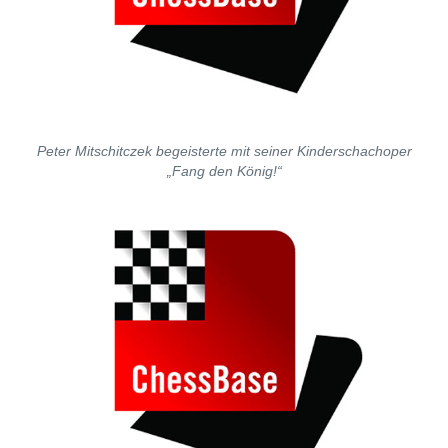
Peter Mitschitczek begeisterte mit seiner Kinderschachoper
„Fang den König!“