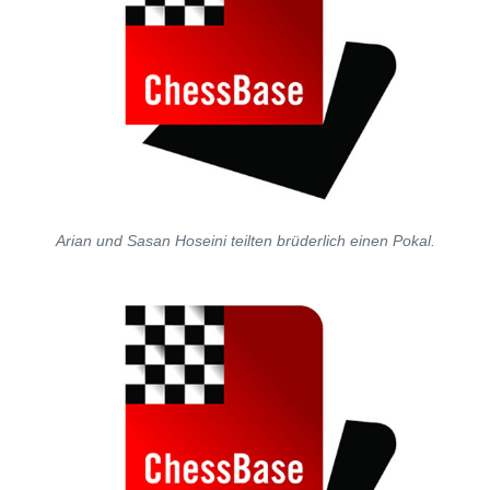
Arian und Sasan Hoseini teilten brüderlich einen Pokal.