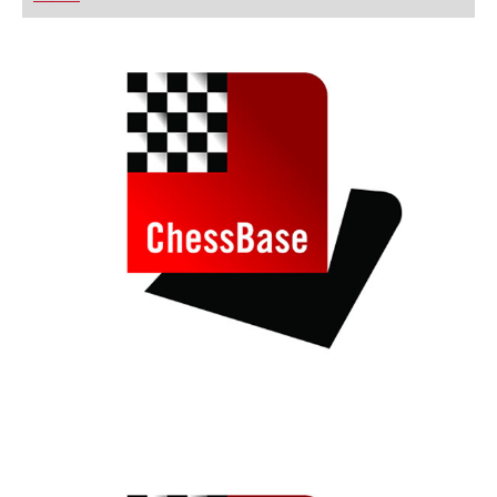
FRITZ trainieren Sie effizienter, intelligenter und
individueller als je zuvor.