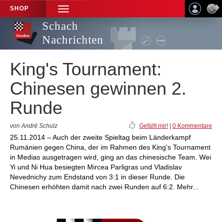
SHOP
TOGGLE
NAVIGATION
Schach
Nachrichten
King's Tournament:
Chinesen gewinnen 2.
Runde
von André Schulz
Gefällt mir!
|
0 Kommentare
25.11.2014 – Auch der zweite Spieltag beim Länderkampf
Rumänien gegen China, der im Rahmen des King's Tournament
in Medias ausgetragen wird, ging an das chinesische Team. Wei
Yi und Ni Hua besiegten Mircea Parligras und Vladislav
Nevednichy zum Endstand von 3:1 in dieser Runde. Die
Chinesen erhöhten damit nach zwei Runden auf 6:2. Mehr...