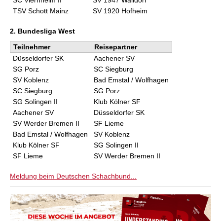
SC Viernheim II
SV 1947 Walldorf
TSV Schott Mainz
SV 1920 Hofheim
2. Bundesliga West
Teilnehmer
Reisepartner
Düsseldorfer SK
Aachener SV
SG Porz
SC Siegburg
SV Koblenz
Bad Emstal / Wolfhagen
SC Siegburg
SG Porz
SG Solingen II
Klub Kölner SF
Aachener SV
Düsseldorfer SK
SV Werder Bremen II
SF Lieme
Bad Emstal / Wolfhagen
SV Koblenz
Klub Kölner SF
SG Solingen II
SF Lieme
SV Werder Bremen II
Meldung beim Deutschen Schachbund...