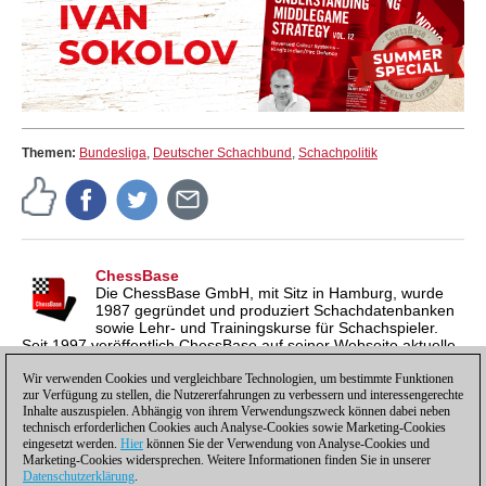
Themen:
Bundesliga
,
Deutscher Schachbund
,
Schachpolitik
ChessBase
Die ChessBase GmbH, mit Sitz in Hamburg, wurde
1987 gegründet und produziert Schachdatenbanken
sowie Lehr- und Trainingskurse für Schachspieler.
Seit 1997 veröffentlich ChessBase auf seiner Webseite aktuelle
Nachrichten aus der Schachwelt. ChessBase News erscheint
inzwischen in vier Sprachen und gilt weltweit als wichtigste
Wir verwenden Cookies und vergleichbare Technologien, um bestimmte Funktionen
zur Verfügung zu stellen, die Nutzererfahrungen zu verbessern und interessengerechte
Schachnachrichtenseite.
Inhalte auszuspielen. Abhängig von ihrem Verwendungszweck können dabei neben
technisch erforderlichen Cookies auch Analyse-Cookies sowie Marketing-Cookies
eingesetzt werden.
Hier
können Sie der Verwendung von Analyse-Cookies und
Marketing-Cookies widersprechen. Weitere Informationen finden Sie in unserer
Datenschutzerklärung
.