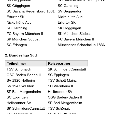
SV Deggendorf
SC Bavaria Regensburg 1881
SK Göggingen
SC Garching
SC Bavaria Regensburg 1881
SV Deggendorf
Erfurter SK
Nickelhütte Aue
Nickelhütte Aue
Erfurter SK
SC Garching
SK Göggingen
FC Bayern München II
SK München Südost
SK München Südost
FC Bayern München II
SC Erlangen
Münchener Schachclub 1836
2. Bundesliga Süd
Teilnehmer
Reisepartner
TSV Schönaich
SK Schmiden/Cannstatt
OSG Baden-Baden II
SC Eppingen
SV 1920 Hofheim
TSV Schott Mainz
SV 1947 Walldorf
SC Viernheim II
SF Bad Mergentheim
Heilbronner SV
SC Eppingen
OSG Baden-Baden II
Heilbronner SV
SF Bad Mergentheim
SK Schmiden/Cannstatt
TSV Schönaich