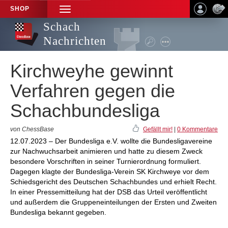
SHOP
TOGGLE
NAVIGATION
Schach
Nachrichten
Kirchweyhe gewinnt
Verfahren gegen die
Schachbundesliga
von ChessBase
Gefällt mir!
|
0 Kommentare
12.07.2023 – Der Bundesliga e.V. wollte die Bundesligavereine
zur Nachwuchsarbeit animieren und hatte zu diesem Zweck
besondere Vorschriften in seiner Turnierordnung formuliert.
Dagegen klagte der Bundesliga-Verein SK Kirchweye vor dem
Schiedsgericht des Deutschen Schachbundes und erhielt Recht.
In einer Pressemitteilung hat der DSB das Urteil veröffentlicht
und außerdem die Gruppeneinteilungen der Ersten und Zweiten
Bundesliga bekannt gegeben.