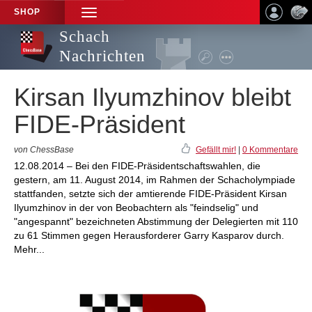
SHOP
TOGGLE
NAVIGATION
Schach
Nachrichten
Kirsan Ilyumzhinov bleibt
FIDE-Präsident
von ChessBase
Gefällt mir!
|
0 Kommentare
12.08.2014 – Bei den FIDE-Präsidentschaftswahlen, die
gestern, am 11. August 2014, im Rahmen der Schacholympiade
stattfanden, setzte sich der amtierende FIDE-Präsident Kirsan
Ilyumzhinov in der von Beobachtern als "feindselig" und
"angespannt" bezeichneten Abstimmung der Delegierten mit 110
zu 61 Stimmen gegen Herausforderer Garry Kasparov durch.
Mehr...