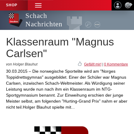
SHOP
TOGGLE
NAVIGATION
Schach
Nachrichten
Klassenraum "Magnus
Carlsen"
von Holger Blauhut
Gefällt mir!
|
0 Kommentare
30.03.2015 – Die norwegische Sportelite wird am "Norges
Toppidrettsgymnas" ausgebildet. Einer der Schüler war Magnus
Carlsen, inzwischen Schach-Weltmeister. Als Würdigung seiner
Leistung wurde nun nach ihm ein Klassenraum im NTG-
Sportgymnasium benannt. Zur Einweihung erschien der junge
Meister selbst, am folgenden "Hurting-Grand Prix" nahm er aber
nicht teil.Holger Blauhut spielte mit...