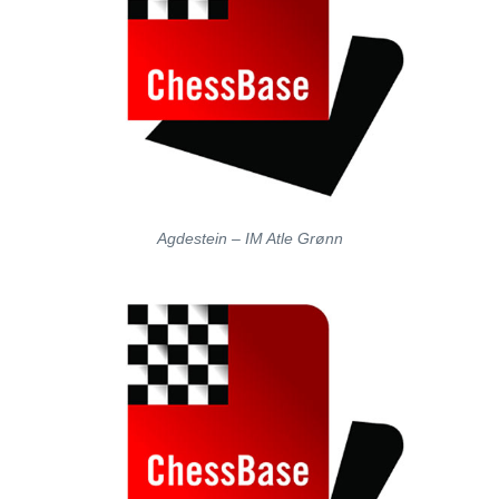
Agdestein – IM Atle Grønn