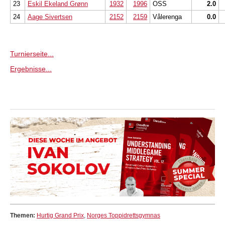
23
Eskil Ekeland Grønn
1932
1996
OSS
2.0
24
Aage Sivertsen
2152
2159
Vålerenga
0.0
Turnierseite...
Ergebnisse...
Themen:
Hurtig Grand Prix
,
Norges Toppidrettsgymnas