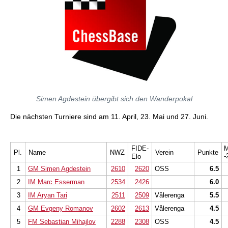
Simen Agdestein übergibt sich den Wanderpokal
Die nächsten Turniere sind am 11. April, 23. Mai und 27. Juni.
FIDE-
M
Pl.
Name
NWZ
Verein
Punkte
-
Elo
1
GM Simen Agdestein
2610
2620
OSS
6.5
2
IM Marc Esserman
2534
2426
6.0
3
IM Aryan Tari
2511
2509
Vålerenga
5.5
4
GM Evgeny Romanov
2602
2613
Vålerenga
4.5
5
FM Sebastian Mihajlov
2288
2308
OSS
4.5