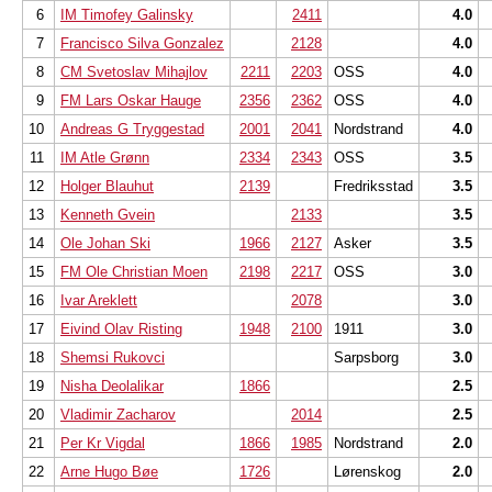
6
IM Timofey Galinsky
2411
4.0
7
Francisco Silva Gonzalez
2128
4.0
8
CM Svetoslav Mihajlov
2211
2203
OSS
4.0
9
FM Lars Oskar Hauge
2356
2362
OSS
4.0
10
Andreas G Tryggestad
2001
2041
Nordstrand
4.0
11
IM Atle Grønn
2334
2343
OSS
3.5
12
Holger Blauhut
2139
Fredriksstad
3.5
13
Kenneth Gvein
2133
3.5
14
Ole Johan Ski
1966
2127
Asker
3.5
15
FM Ole Christian Moen
2198
2217
OSS
3.0
16
Ivar Areklett
2078
3.0
17
Eivind Olav Risting
1948
2100
1911
3.0
18
Shemsi Rukovci
Sarpsborg
3.0
19
Nisha Deolalikar
1866
2.5
20
Vladimir Zacharov
2014
2.5
21
Per Kr Vigdal
1866
1985
Nordstrand
2.0
22
Arne Hugo Bøe
1726
Lørenskog
2.0