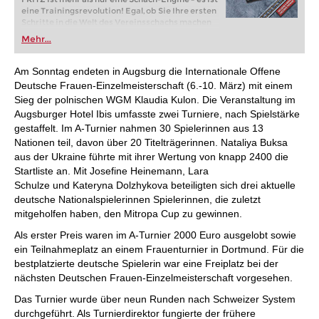
eine Trainingsrevolution! Egal, ob Sie Ihre ersten
Schritte in die Welt des Vereinsschachs machen
oder bereits auf Turnierniveau spielen: Mit
Mehr...
FRITZ trainieren Sie effizienter, intelligenter und
individueller als je zuvor.
Am Sonntag endeten in Augsburg die Internationale Offene
Deutsche Frauen-Einzelmeisterschaft (6.-10. März) mit einem
Sieg der polnischen WGM Klaudia Kulon. Die Veranstaltung im
Augsburger Hotel Ibis umfasste zwei Turniere, nach Spielstärke
gestaffelt. Im A-Turnier nahmen 30 Spielerinnen aus 13
Nationen teil, davon über 20 Titelträgerinnen. Nataliya Buksa
aus der Ukraine führte mit ihrer Wertung von knapp 2400 die
Startliste an. Mit Josefine Heinemann, Lara
Schulze und Kateryna Dolzhykova beteiligten sich drei aktuelle
deutsche Nationalspielerinnen Spielerinnen, die zuletzt
mitgeholfen haben, den Mitropa Cup zu gewinnen.
Als erster Preis waren im A-Turnier 2000 Euro ausgelobt sowie
ein Teilnahmeplatz an einem Frauenturnier in Dortmund. Für die
bestplatzierte deutsche Spielerin war eine Freiplatz bei der
nächsten Deutschen Frauen-Einzelmeisterschaft vorgesehen.
Das Turnier wurde über neun Runden nach Schweizer System
durchgeführt. Als Turnierdirektor fungierte der frühere