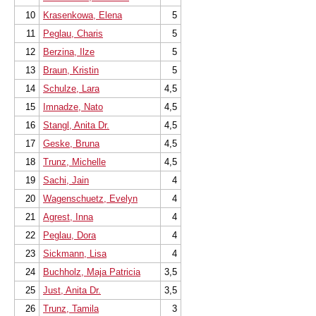
10
Krasenkowa, Elena
5
11
Peglau, Charis
5
12
Berzina, Ilze
5
13
Braun, Kristin
5
14
Schulze, Lara
4,5
15
Imnadze, Nato
4,5
16
Stangl, Anita Dr.
4,5
17
Geske, Bruna
4,5
18
Trunz, Michelle
4,5
19
Sachi, Jain
4
20
Wagenschuetz, Evelyn
4
21
Agrest, Inna
4
22
Peglau, Dora
4
23
Sickmann, Lisa
4
24
Buchholz, Maja Patricia
3,5
25
Just, Anita Dr.
3,5
26
Trunz, Tamila
3