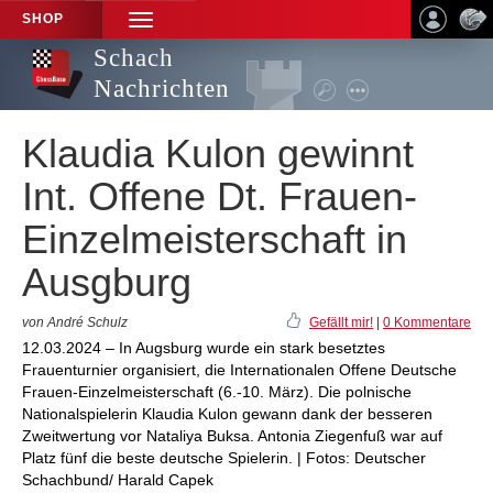
SHOP
TOGGLE
NAVIGATION
Schach
Nachrichten
Klaudia Kulon gewinnt
Int. Offene Dt. Frauen-
Einzelmeisterschaft in
Ausgburg
von André Schulz
Gefällt mir!
|
0 Kommentare
12.03.2024 – In Augsburg wurde ein stark besetztes
Frauenturnier organisiert, die Internationalen Offene Deutsche
Frauen-Einzelmeisterschaft (6.-10. März). Die polnische
Nationalspielerin Klaudia Kulon gewann dank der besseren
Zweitwertung vor Nataliya Buksa. Antonia Ziegenfuß war auf
Platz fünf die beste deutsche Spielerin. | Fotos: Deutscher
Schachbund/ Harald Capek