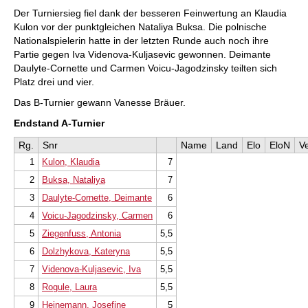
Der Turniersieg fiel dank der besseren Feinwertung an Klaudia
Kulon vor der punktgleichen Nataliya Buksa. Die polnische
Nationalspielerin hatte in der letzten Runde auch noch ihre
Partie gegen Iva Videnova-Kuljasevic gewonnen. Deimante
Daulyte-Cornette und Carmen Voicu-Jagodzinsky teilten sich
Platz drei und vier.
Das B-Turnier gewann Vanesse Bräuer.
Endstand A-Turnier
Rg.
Snr
Name
Land
Elo
EloN
Ve
1
Kulon, Klaudia
7
2
Buksa, Nataliya
7
3
Daulyte-Cornette, Deimante
6
4
Voicu-Jagodzinsky, Carmen
6
5
Ziegenfuss, Antonia
5,5
6
Dolzhykova, Kateryna
5,5
7
Videnova-Kuljasevic, Iva
5,5
8
Rogule, Laura
5,5
9
Heinemann, Josefine
5