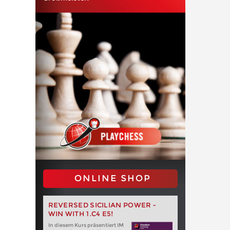
ONLINE SHOP
REVERSED SICILIAN POWER -
WIN WITH 1.C4 E5!
In diesem Kurs präsentiert IM