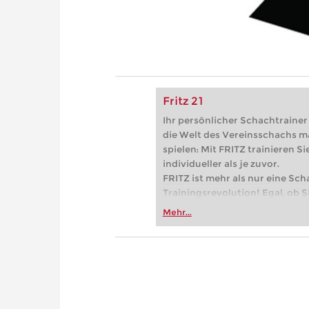
Fritz 21
Ihr persönlicher Schachtrainer -
die Welt des Vereinsschachs m
spielen: Mit FRITZ trainieren Sie
individueller als je zuvor.
FRITZ ist mehr als nur eine Sch
Trainingsrevolution! Egal, ob Si
Vereinsschachs machen oder ber
Mehr...
FRITZ trainieren Sie effizienter,
zuvor.