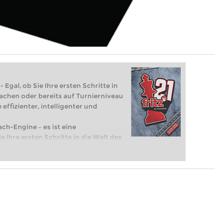
 Egal, ob Sie Ihre ersten Schritte in
achen oder bereits auf Turnierniveau
 effizienter, intelligenter und
ach-Engine – es ist eine
e Ihre ersten Schritte in die Welt des
eits auf Turnierniveau spielen: Mit
 intelligenter und individueller als je