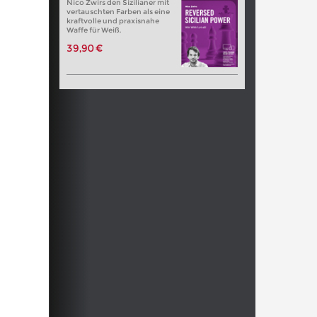
Nico Zwirs den Sizilianer mit
vertauschten Farben als eine
kraftvolle und praxisnahe
Waffe für Weiß.
39,90 €