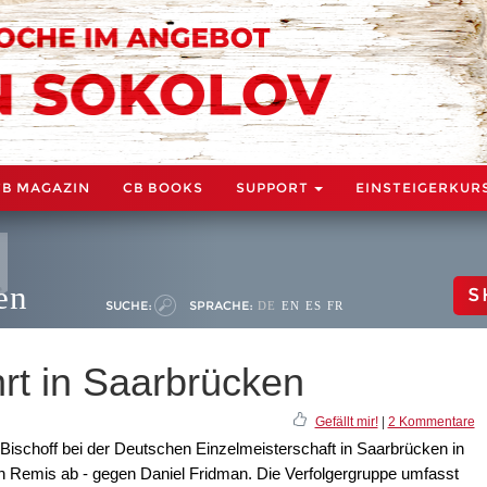
CB MAGAZIN
CB BOOKS
SUPPORT
EINSTEIGERKUR
en
S
SUCHE:
SPRACHE:
DE
EN
ES
FR
hrt in Saarbrücken
Gefällt mir!
|
2 Kommentare
Bischoff bei der Deutschen Einzelmeisterschaft in Saarbrücken in
ein Remis ab - gegen Daniel Fridman. Die Verfolgergruppe umfasst