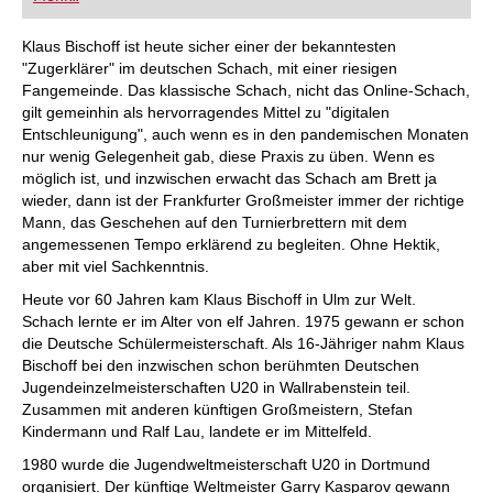
FRITZ trainieren Sie effizienter, intelligenter und
individueller als je zuvor.
Klaus Bischoff ist heute sicher einer der bekanntesten
"Zugerklärer" im deutschen Schach, mit einer riesigen
Fangemeinde. Das klassische Schach, nicht das Online-Schach,
gilt gemeinhin als hervorragendes Mittel zu "digitalen
Entschleunigung", auch wenn es in den pandemischen Monaten
nur wenig Gelegenheit gab, diese Praxis zu üben. Wenn es
möglich ist, und inzwischen erwacht das Schach am Brett ja
wieder, dann ist der Frankfurter Großmeister immer der richtige
Mann, das Geschehen auf den Turnierbrettern mit dem
angemessenen Tempo erklärend zu begleiten. Ohne Hektik,
aber mit viel Sachkenntnis.
Heute vor 60 Jahren kam Klaus Bischoff in Ulm zur Welt.
Schach lernte er im Alter von elf Jahren. 1975 gewann er schon
die Deutsche Schülermeisterschaft. Als 16-Jähriger nahm Klaus
Bischoff bei den inzwischen schon berühmten Deutschen
Jugendeinzelmeisterschaften U20 in Wallrabenstein teil.
Zusammen mit anderen künftigen Großmeistern, Stefan
Kindermann und Ralf Lau, landete er im Mittelfeld.
1980 wurde die Jugendweltmeisterschaft U20 in Dortmund
organisiert. Der künftige Weltmeister Garry Kasparov gewann