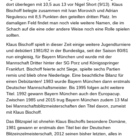
dort überlegen mit 10,5 aus 13 vor Nigel Short (9/13). Klaus
Bischoff belegte zusammen mit Ivan Morovich und Adrian
Negulescu mit 8,5 Punkten den geteilten dritten Platz. Im
damaligen Feld findet man noch viele weitere Namen, die im
Schach auf die eine oder andere Weise noch eine Rolle spielen
sollten.
Klaus Bischoff spielt in dieser Zeit einige weitere Jugendturniere
und debütiert 1981/82 in der Bundesliga, seit der Saison 80/81
nun eingleisig, für Bayern München und wurde mit der
Mannschaft Dritter hinter der SG Porz und Königsspringer
Frankfurt. Bischoff feierte acht Siege, spielte sechs Partien
remis und blieb ohne Niederlage. Eine beachtliche Bilanz für
einen Debütanten! 1983 wurde Bayern München dann erstmals
Deutscher Mannschaftsmeister. Bis 1995 folgen acht weitere
Titel. 1992 gewann Bayern München auch den Europacup.
Zwischen 1985 und 2015 trug Bayern München zudem 13 Mal
bei Mannschaftsblitzmeisterschaften den Titel davon, zumeist
mit Klaus Bischoff.
Das Blitzspiel ist ohnehin Klaus Bischoffs besondere Domäne,
1981 gewann er erstmals den Titel bei der Deutschen
Blitzeinzelmeisterschaft, 2012 seinen bisher letzten, alles in