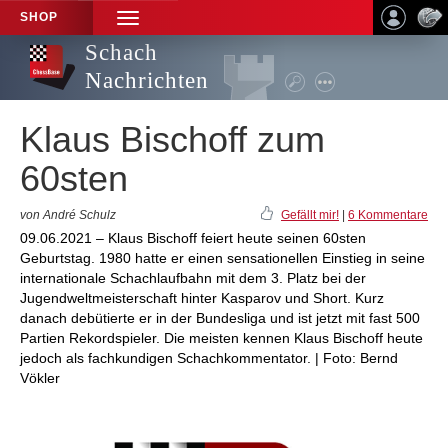
SHOP
TOGGLE
NAVIGATION
Schach
Nachrichten
Klaus Bischoff zum
60sten
von André Schulz
Gefällt mir!
|
6 Kommentare
09.06.2021 – Klaus Bischoff feiert heute seinen 60sten
Geburtstag. 1980 hatte er einen sensationellen Einstieg in seine
internationale Schachlaufbahn mit dem 3. Platz bei der
Jugendweltmeisterschaft hinter Kasparov und Short. Kurz
danach debütierte er in der Bundesliga und ist jetzt mit fast 500
Partien Rekordspieler. Die meisten kennen Klaus Bischoff heute
jedoch als fachkundigen Schachkommentator. | Foto: Bernd
Vökler