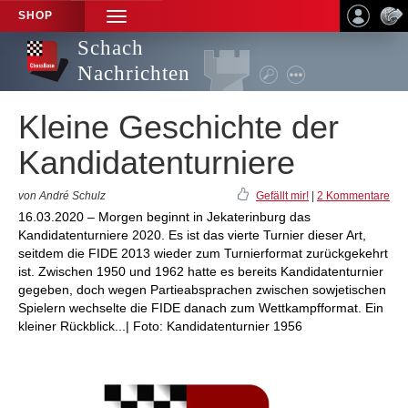
SHOP
TOGGLE
NAVIGATION
Schach
Nachrichten
Kleine Geschichte der
Kandidatenturniere
von André Schulz
Gefällt mir!
|
2 Kommentare
16.03.2020 – Morgen beginnt in Jekaterinburg das
Kandidatenturniere 2020. Es ist das vierte Turnier dieser Art,
seitdem die FIDE 2013 wieder zum Turnierformat zurückgekehrt
ist. Zwischen 1950 und 1962 hatte es bereits Kandidatenturnier
gegeben, doch wegen Partieabsprachen zwischen sowjetischen
Spielern wechselte die FIDE danach zum Wettkampfformat. Ein
kleiner Rückblick...| Foto: Kandidatenturnier 1956