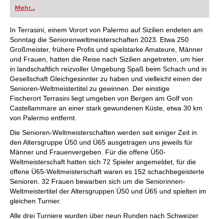
oder bereits auf Turnierniveau spielen: Mit
Mehr...
FRITZ trainieren Sie effizienter, intelligenter und
individueller als je zuvor.
In Terrasini, einem Vorort von Palermo auf Sizilien endeten am
Sonntag die Seniorenweltmeisterschaften 2023. Etwa 250
Großmeister, frühere Profis und spielstarke Amateure, Männer
und Frauen, hatten die Reise nach Sizilien angetreten, um hier
in landschaftlich reizvoller Umgebung Spaß beim Schach und in
Gesellschaft Gleichgesinnter zu haben und vielleicht einen der
Senioren-Weltmeistertitel zu gewinnen. Der einstige
Fischerort Terrasini liegt umgeben von Bergen am Golf von
Castellammare an einer stark gewundenen Küste, etwa 30 km
von Palermo entfernt.
Die Senioren-Weltmeisterschaften werden seit einiger Zeit in
den Altersgruppe Ü50 und Ü65 ausgetragen uns jeweils für
Männer und Frauenvergeben. Für die offene Ü50-
Weltmeisterschaft hatten sich 72 Spieler angemeldet, für die
offene Ü65-Weltmeisterschaft waren es 152 schachbegeisterte
Senioren. 32 Frauen bewarben sich um die Seniorinnen-
Weltmeistertitel der Altersgruppen Ü50 und Ü65 und spielten im
gleichen Turnier.
Alle drei Turniere wurden über neun Runden nach Schweizer