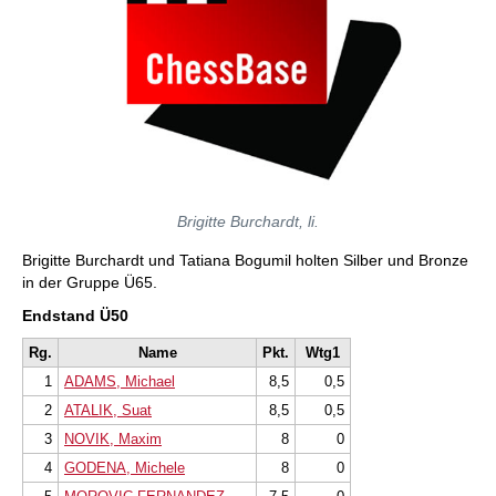
Brigitte Burchardt, li.
Brigitte Burchardt und Tatiana Bogumil holten Silber und Bronze
in der Gruppe Ü65.
Endstand Ü50
Rg.
Name
Pkt.
Wtg1
1
ADAMS, Michael
8,5
0,5
2
ATALIK, Suat
8,5
0,5
3
NOVIK, Maxim
8
0
4
GODENA, Michele
8
0