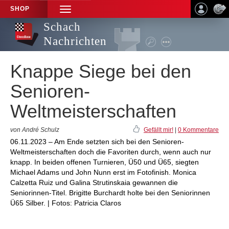
SHOP
TOGGLE
NAVIGATION
Schach
Nachrichten
Knappe Siege bei den
Senioren-
Weltmeisterschaften
von André Schulz
Gefällt mir!
|
0 Kommentare
06.11.2023 – Am Ende setzten sich bei den Senioren-
Weltmeisterschaften doch die Favoriten durch, wenn auch nur
knapp. In beiden offenen Turnieren, Ü50 und Ü65, siegten
Michael Adams und John Nunn erst im Fotofinish. Monica
Calzetta Ruiz und Galina Strutinskaia gewannen die
Seniorinnen-Titel. Brigitte Burchardt holte bei den Seniorinnen
Ü65 Silber. | Fotos: Patricia Claros