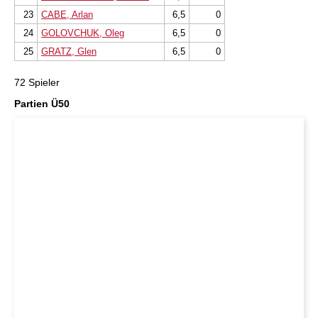
23
CABE, Arlan
6,5
0
24
GOLOVCHUK, Oleg
6,5
0
25
GRATZ, Glen
6,5
0
72 Spieler
Partien Ü50