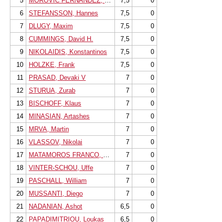
5
MOROVIC FERNANDEZ, Ivan
7,5
0
6
STEFANSSON, Hannes
7,5
0
7
DLUGY, Maxim
7,5
0
8
CUMMINGS, David H.
7,5
0
9
NIKOLAIDIS, Konstantinos
7,5
0
10
HOLZKE, Frank
7,5
0
11
PRASAD, Devaki V
7
0
12
STURUA, Zurab
7
0
13
BISCHOFF, Klaus
7
0
14
MINASIAN, Artashes
7
0
15
MRVA, Martin
7
0
16
VLASSOV, Nikolai
7
0
17
MATAMOROS FRANCO, Carlos S.
7
0
18
VINTER-SCHOU, Uffe
7
0
19
PASCHALL, William
7
0
20
MUSSANTI, Diego
7
0
21
NADANIAN, Ashot
6,5
0
22
PAPADIMITRIOU, Loukas
6,5
0