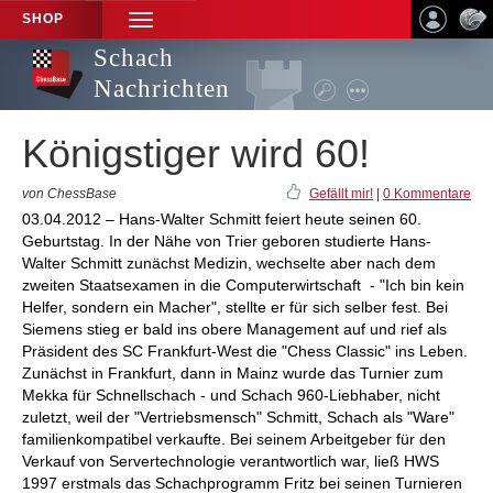
SHOP
TOGGLE
NAVIGATION
Schach
Nachrichten
Königstiger wird 60!
von ChessBase
Gefällt mir!
|
0 Kommentare
03.04.2012 – Hans-Walter Schmitt feiert heute seinen 60.
Geburtstag. In der Nähe von Trier geboren studierte Hans-
Walter Schmitt zunächst Medizin, wechselte aber nach dem
zweiten Staatsexamen in die Computerwirtschaft - "Ich bin kein
Helfer, sondern ein Macher", stellte er für sich selber fest. Bei
Siemens stieg er bald ins obere Management auf und rief als
Präsident des SC Frankfurt-West die "Chess Classic" ins Leben.
Zunächst in Frankfurt, dann in Mainz wurde das Turnier zum
Mekka für Schnellschach - und Schach 960-Liebhaber, nicht
zuletzt, weil der "Vertriebsmensch" Schmitt, Schach als "Ware"
familienkompatibel verkaufte. Bei seinem Arbeitgeber für den
Verkauf von Servertechnologie verantwortlich war, ließ HWS
1997 erstmals das Schachprogramm Fritz bei seinen Turnieren