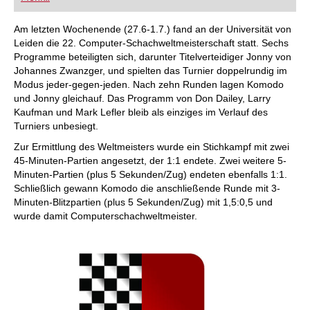
FRITZ trainieren Sie effizienter, intelligenter und
individueller als je zuvor.
Am letzten Wochenende (27.6-1.7.) fand an der Universität von
Leiden die 22. Computer-Schachweltmeisterschaft statt. Sechs
Programme beteiligten sich, darunter Titelverteidiger Jonny von
Johannes Zwanzger, und spielten das Turnier doppelrundig im
Modus jeder-gegen-jeden. Nach zehn Runden lagen Komodo
und Jonny gleichauf. Das Programm von Don Dailey, Larry
Kaufman und Mark Lefler bleib als einziges im Verlauf des
Turniers unbesiegt.
Zur Ermittlung des Weltmeisters wurde ein Stichkampf mit zwei
45-Minuten-Partien angesetzt, der 1:1 endete. Zwei weitere 5-
Minuten-Partien (plus 5 Sekunden/Zug) endeten ebenfalls 1:1.
Schließlich gewann Komodo die anschließende Runde mit 3-
Minuten-Blitzpartien (plus 5 Sekunden/Zug) mit 1,5:0,5 und
wurde damit Computerschachweltmeister.