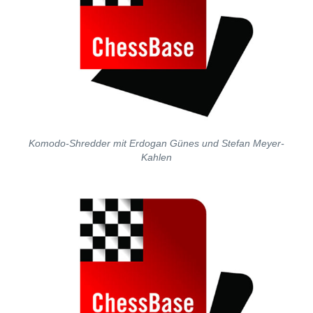
Komodo-Shredder mit Erdogan Günes und Stefan Meyer-
Kahlen