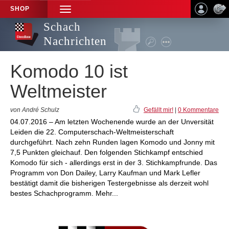
SHOP
TOGGLE
NAVIGATION
Schach
Nachrichten
Komodo 10 ist
Weltmeister
von André Schulz
Gefällt mir!
|
0 Kommentare
04.07.2016 – Am letzten Wochenende wurde an der Unversität
Leiden die 22. Computerschach-Weltmeisterschaft
durchgeführt. Nach zehn Runden lagen Komodo und Jonny mit
7,5 Punkten gleichauf. Den folgenden Stichkampf entschied
Komodo für sich - allerdings erst in der 3. Stichkampfrunde. Das
Programm von Don Dailey, Larry Kaufman und Mark Lefler
bestätigt damit die bisherigen Testergebnisse als derzeit wohl
bestes Schachprogramm. Mehr...