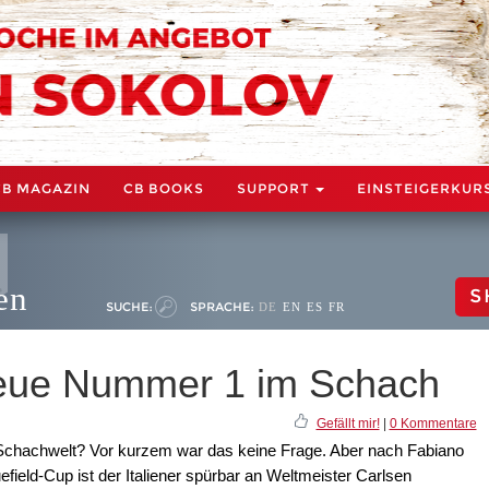
CB MAGAZIN
CB BOOKS
SUPPORT
EINSTEIGERKUR
en
S
SUCHE:
SPRACHE:
DE
EN
ES
FR
eue Nummer 1 im Schach
Gefällt mir!
|
0 Kommentare
 Schachwelt? Vor kurzem war das keine Frage. Aber nach Fabiano
ield-Cup ist der Italiener spürbar an Weltmeister Carlsen