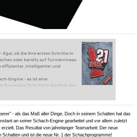
 Egal, ob Sie Ihre ersten Schritte in
achen oder bereits auf Turnierniveau
 effizienter, intelligenter und
ach-Engine – es ist eine
e Ihre ersten Schritte in die Welt des
eits auf Turnierniveau spielen: Mit
 intelligenter und individueller als je
uberer" - als das Maß aller Dinge. Doch in seinem Schatten hat das
tant an seiner Schach-Engine gearbeitet und vor allem zuletzt
 erzielt. Das Resultat von jahrelanger Teamarbeit: Der neue
n Schatten und ist die neue Nr. 1 der Schachprogramme!