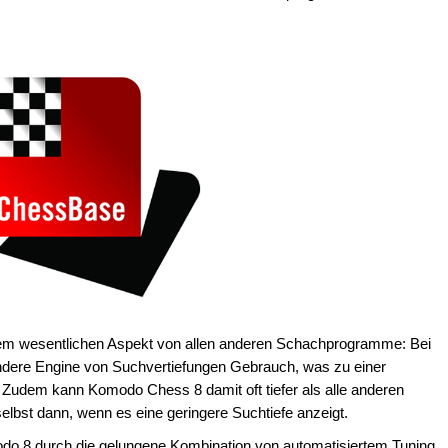
nem wesentlichen Aspekt von allen anderen Schachprogramme: Bei
dere Engine von Suchvertiefungen Gebrauch, was zu einer
t. Zudem kann Komodo Chess 8 damit oft tiefer als alle anderen
selbst dann, wenn es eine geringere Suchtiefe anzeigt.
odo 8 durch die gelungene Kombination von automatisiertem Tuning