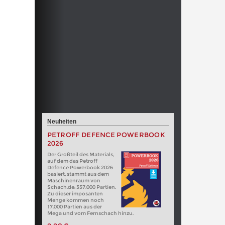
Neuheiten
PETROFF DEFENCE POWERBOOK
2026
Der Großteil des Materials,
auf dem das Petroff
Defence Powerbook 2026
basiert, stammt aus dem
Maschinenraum von
Schach.de: 357.000 Partien.
Zu dieser imposanten
Menge kommen noch
17.000 Partien aus der
Mega und vom Fernschach hinzu.