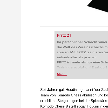
Fritz 21
Ihr persönlicher Schachtrainer -
die Welt des Vereinsschachs m
spielen: Mit FRITZ trainieren Sie
individueller als je zuvor.
FRITZ ist mehr als nur eine Sch
Trainingsrevolution! Egal, ob Si
Vereinsschachs machen oder ber
Mehr...
FRITZ trainieren Sie effizienter,
zuvor.
Seit Jahren galt Houdini - genannt "der Za
Team von Komodo Chess akribisch und kons
erhebliche Steigerungen bei der Spielstärke
Komodo Chess 8 stellt sogar Houdini in de