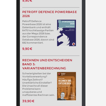
9,90 €
PETROFF DEFENCE POWERBASE
2026
Petroff Defence
Powerbase 2026 ist eine
Datenbank und enthält
6475 hochklassige Partien
aus der Mega 2026 bzw.
der Correspondence
Database 2026, davon sind
682 kommentiert.
9,90 €
RECHNEN UND ENTSCHEIDEN
BAND 3:
VARIANTENBERECHNUNG
Schwierigkeiten bei der
Vorteilsverwertung?
Häufige Zeitnot?
Unerklärliche Einsteller?
Die Ursache all dieser
Probleme kann
unsauberes und
ineffizientes Rechnen sein.
39,90 €