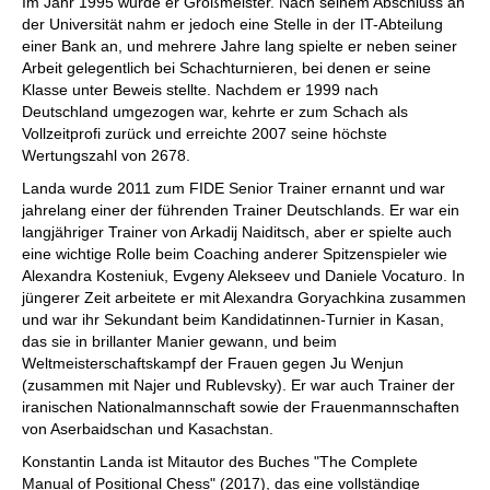
Im Jahr 1995 wurde er Großmeister. Nach seinem Abschluss an
der Universität nahm er jedoch eine Stelle in der IT-Abteilung
einer Bank an, und mehrere Jahre lang spielte er neben seiner
Arbeit gelegentlich bei Schachturnieren, bei denen er seine
Klasse unter Beweis stellte. Nachdem er 1999 nach
Deutschland umgezogen war, kehrte er zum Schach als
Vollzeitprofi zurück und erreichte 2007 seine höchste
Wertungszahl von 2678.
Landa wurde 2011 zum FIDE Senior Trainer ernannt und war
jahrelang einer der führenden Trainer Deutschlands. Er war ein
langjähriger Trainer von Arkadij Naiditsch, aber er spielte auch
eine wichtige Rolle beim Coaching anderer Spitzenspieler wie
Alexandra Kosteniuk, Evgeny Alekseev und Daniele Vocaturo. In
jüngerer Zeit arbeitete er mit Alexandra Goryachkina zusammen
und war ihr Sekundant beim Kandidatinnen-Turnier in Kasan,
das sie in brillanter Manier gewann, und beim
Weltmeisterschaftskampf der Frauen gegen Ju Wenjun
(zusammen mit Najer und Rublevsky). Er war auch Trainer der
iranischen Nationalmannschaft sowie der Frauenmannschaften
von Aserbaidschan und Kasachstan.
Konstantin Landa ist Mitautor des Buches "The Complete
Manual of Positional Chess" (2017), das eine vollständige