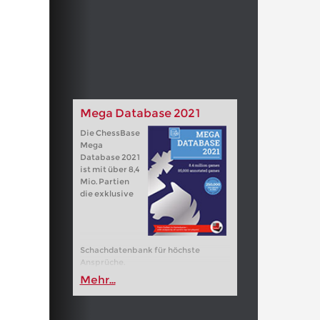
Mega Database 2021
Die ChessBase
Mega
Database 2021
ist mit über 8,4
Mio. Partien
die exklusive
Schachdatenbank für höchste
Ansprüche.
Mehr...