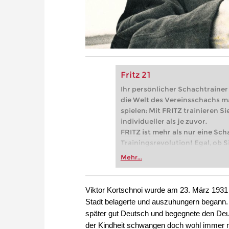
Fritz 21
Ihr persönlicher Schachtrainer -
die Welt des Vereinsschachs m
spielen: Mit FRITZ trainieren Sie
individueller als je zuvor.
FRITZ ist mehr als nur eine Sch
Trainingsrevolution! Egal, ob Si
Vereinsschachs machen oder ber
Mehr...
FRITZ trainieren Sie effizienter,
zuvor.
Viktor Kortschnoi wurde am 23. März 1931 
Stadt belagerte und auszuhungern begann. 
später gut Deutsch und begegnete den Deu
der Kindheit schwangen doch wohl immer mi