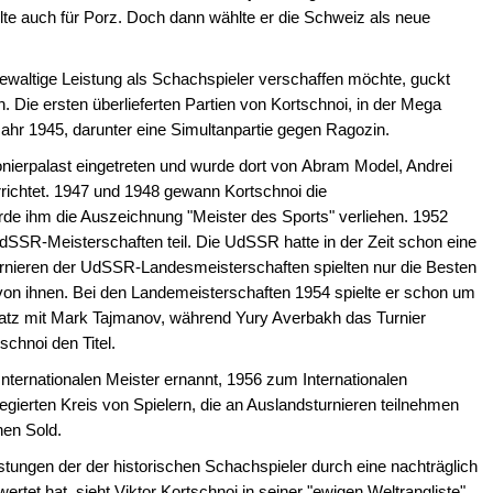
elte auch für Porz. Doch dann wählte er die Schweiz als neue
ewaltige Leistung als Schachspieler verschaffen möchte, guckt
Die ersten überlieferten Partien von Kortschnoi, in der Mega
r 1945, darunter eine Simultanpartie gegen Ragozin.
onierpalast eingetreten und wurde dort von Abram Model, Andrei
richtet. 1947 und 1948 gewann Kortschnoi die
e ihm die Auszeichnung "Meister des Sports" verliehen. 1952
SSR-Meisterschaften teil. Die UdSSR hatte in der Zeit schon eine
Turnieren der UdSSR-Landesmeisterschaften spielten nur die Besten
von ihnen. Bei den Landemeisterschaften 1954 spielte er schon um
Platz mit Mark Tajmanov, während Yury Averbakh das Turnier
chnoi den Titel.
ternationalen Meister ernannt, 1956 zum Internationalen
egierten Kreis von Spielern, die an Auslandsturnieren teilnehmen
hen Sold.
istungen der der historischen Schachspieler durch eine nachträglich
tet hat, sieht Viktor Kortschnoi in seiner "ewigen Weltrangliste",