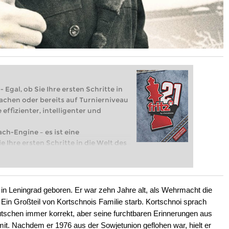
 Egal, ob Sie Ihre ersten Schritte in
achen oder bereits auf Turnierniveau
 effizienter, intelligenter und
ach-Engine – es ist eine
e Ihre ersten Schritte in die Welt des
eits auf Turnierniveau spielen: Mit
 intelligenter und individueller als je
in Leningrad geboren. Er war zehn Jahre alt, als Wehrmacht die
Ein Großteil von Kortschnois Familie starb. Kortschnoi sprach
tschen immer korrekt, aber seine furchtbaren Erinnerungen aus
t. Nachdem er 1976 aus der Sowjetunion geflohen war, hielt er