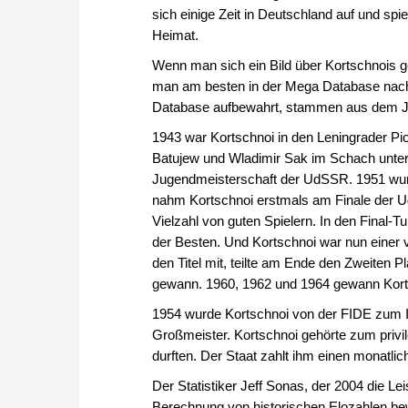
sich einige Zeit in Deutschland auf und spi
Heimat.
Wenn man sich ein Bild über Kortschnois g
man am besten in der Mega Database nach. 
Database aufbewahrt, stammen aus dem Jah
1943 war Kortschnoi in den Leningrader Pi
Batujew und Wladimir Sak im Schach unter
Jugendmeisterschaft der UdSSR. 1951 wurd
nahm Kortschnoi erstmals am Finale der Ud
Vielzahl von guten Spielern. In den Final-
der Besten. Und Kortschnoi war nun einer 
den Titel mit, teilte am Ende den Zweiten 
gewann. 1960, 1962 und 1964 gewann Korts
1954 wurde Kortschnoi von der FIDE zum In
Großmeister. Kortschnoi gehörte zum privil
durften. Der Staat zahlt ihm einen monatlic
Der Statistiker Jeff Sonas, der 2004 die Le
Berechnung von historischen Elozahlen bewer