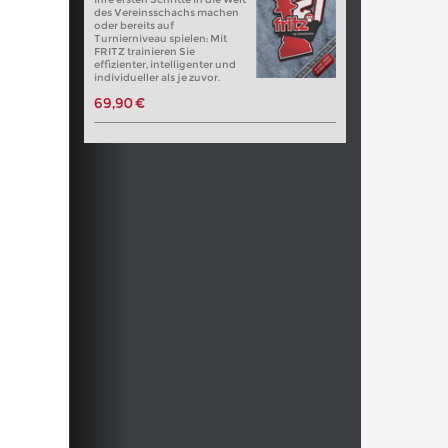
des Vereinsschachs machen
oder bereits auf
Turnierniveau spielen: Mit
FRITZ trainieren Sie
effizienter, intelligenter und
individueller als je zuvor.
69,90 €