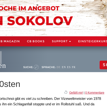
CB MAGAZIN
CB BOOKS
SUPPORT
EINSTEIGERKUR
en
S
SUCHE:
SPRACHE:
DE
EN
ES
FR
0sten
Gefällt mir!
|
0 Kommentare
tschnoi gibt es viel zu schreiben. Der Vizeweltmeister von 1978
is ihn ein Schlaganfall stoppte und er im Rollstuhl saß. Und da