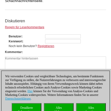
Schachnachrichtenseite.
Diskutieren
Regeln für Leserkommentare
Benutzer
Kennwort
Noch kein Benutzer?
Registrieren
Kommentar
Wir verwenden Cookies und vergleichbare Technologien, um bestimmte Funktionen
zur Verfügung zu stellen, die Nutzererfahrungen zu verbessern und interessengerechte
Inhalte auszuspielen. Abhängig von ihrem Verwendungszweck können dabei neben
technisch erforderlichen Cookies auch Analyse-Cookies sowie Marketing-Cookies
eingesetzt werden.
Hier
können Sie der Verwendung von Analyse-Cookies und
Marketing-Cookies widersprechen. Weitere Informationen finden Sie in unserer
Datenschutzerklärung
.
Datenschutzhinweis
|
Impressum
|
Kontakt
|
Cookies Management
|
Lizenzen
|
Detaillierte
Alles
Alles
Compliance Hotline
|
Home