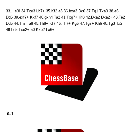
33... e3! 34.Txe3 Lb7+ 35.Kf2 a3 36.bxa3 Dc6 37.Tg1 Txa3 38.e6
Dd5 39.exf7+ Kxf7 40.gxh4 Ta2 41.Txg7+ Kf8 42.Dxa2 Dxa2+ 43.Te2
Dd5 44.Th7 Ta8 45.Th8+ Kf7 46.Th7+ Kg6 47.Tg7+ Kh6 48.Tg3 Ta2
49.Le5 Txe2+ 50.Kxe2 La6+
0–1