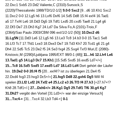
22.Dxc1 Sxb5 23.Dd2 Valiente,C (2310)-Sursock,S
(2220)/Thessaloniki 1988/TD/1/2-1/2]
9.0-0 Sxc2
[9...d6 10.Kh1 Sxc2
11.Dxc2 0-0 12.Lg5 h6 13.Lxf6 Dxf6 14.Sd5 Dd8 15.f4 exf4 16.Tad1
a5 17.Txf4 Le6 18.Dd3 Dg5 19.Tdf1 Lxd5 20.cxd5 Tae8 21.Lg4 g6
22.Df3 De7 23.Dh3 Kg7 24.Ld7 Da Silva Fo,A (2101)-Trois,F
(2364)/Sao Paulo 2003/CBM 096 ext/1/2-1/2 (50)]
10.Dxc2 d6
11.Lg5N
[11.Dd3 Le6 12.Lg5 h6 13.Le3 Tc8 14.b3 0-0 15.Tac1 Se8
16.Lf3 Tc7 17.Tfd1 Lxe3 18.Dxe3 De7 19.Td3 Kh7 20.Tcd1 g6 21.g4
Dh4 22.Sd5 Tc5 23.De2 f5 24.Se3 fxg4 25.Sxg4 Txf3 Muri,E (2080)-
Kristovic,M (2290)/Ljubljana 1995/EXT 98/0-1 (48)]
11...h6 12.Lh4 Le6
13.Tad1 g5 14.Lg3 Dc7 15.Kh1
[15.Sd5 Sxd5 16.exd5 Ld7+/=]
15...Tc8 16.Sd5 Sxd5 17.exd5 Ld7 18.Ld3 Ld4
Dort gehört der Läufer
hin.
19.De2 0-0 20.f4 f5
[20...exf4!? ist zu überlegen 21.De4 f5
22.Dxd4 fxg3 23.hxg3 Dc5+/=]
21.fxg5 Dd8 22.gxh6 Dg5
Will f4
spielen
23.Lf2 Lxf2 24.Txf2 e4 25.Lc2 e3 26.Tf3 f4 27.h3
[=27.h7+!?
Kh8 28.Tdf1+/-]
27...Dxh6+/= 28.Kg1 Dg5 29.Tdf1 Tf6 30.g4 Kg7
31.Dh2?
vergibt den Vorteil [31.Ld3+/= war der einzige Versuch]
31...Txc4-+
[31...Txc4 32.Lb3 Td4-+]
0-1