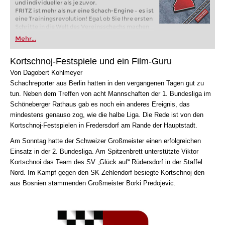
und individueller als je zuvor.
FRITZ ist mehr als nur eine Schach-Engine – es ist
eine Trainingsrevolution! Egal, ob Sie Ihre ersten
Schritte in die Welt des Vereinsschachs machen
oder bereits auf Turnierniveau spielen: Mit
Mehr...
FRITZ trainieren Sie effizienter, intelligenter und
individueller als je zuvor.
Kortschnoj-Festspiele
und ein Film-Guru
Von Dagobert Kohlmeyer
Schachreporter aus Berlin hatten in den vergangenen Tagen gut zu
tun. Neben dem Treffen von acht Mannschaften der 1. Bundesliga im
Schöneberger Rathaus gab es noch ein anderes Ereignis, das
mindestens genauso zog, wie die halbe Liga. Die Rede ist von den
Kortschnoj-Festspielen in Fredersdorf am Rande der Hauptstadt.
Am Sonntag hatte der Schweizer Großmeister einen erfolgreichen
Einsatz in der 2. Bundesliga. Am Spitzenbrett unterstützte Viktor
Kortschnoi das Team des SV „Glück auf“ Rüdersdorf in der Staffel
Nord. Im Kampf gegen den SK Zehlendorf besiegte Kortschnoj den
aus Bosnien stammenden Großmeister Borki Predojevic.