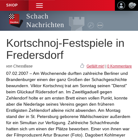
SHOP
TOGGLE
NAVIGATION
Schach
Nachrichten
Kortschnoj-Festspiele in
Fredersdorf
von ChessBase
Gefällt mir!
|
0 Kommentare
07.02.2007 – Am Wochenende durften zahlreiche Berliner und
Brandenburger einen der ganz Großen der Schachgeschichte
bewundern. Viktor Kortschnoj trat am Sonntag seinen "Dienst"
beim Glückauf Rüdersdorf an. Im Zweitligaduell gegen
Zehlendorf holte er am ersten Brett einen vollen Punkt, konnte
aber die Niederlage seines Vereins gegen den früheren
Erstligisten Zehlendorf alleine nicht abwenden. Am Montag
stand der in St. Petersburg geborene Wahlschweizer außerdem
für ein Simultan zur Verfügung. Zahlreiche Schachfreunde
hatten sich um einen der Plätze beworben. Einer von ihnen war
der Filmproduzent Artur Brauner (Foto). Dagobert Kohlmeyer