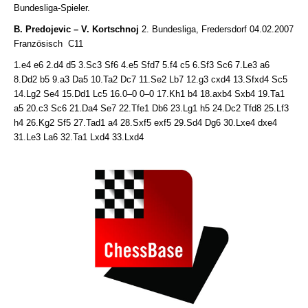
Bundesliga-Spieler.
B. Predojevic – V. Kortschnoj
2. Bundesliga, Fredersdorf 04.02.2007
Französisch C11
1.e4 e6 2.d4 d5 3.Sc3 Sf6 4.e5 Sfd7 5.f4 c5 6.Sf3 Sc6 7.Le3 a6
8.Dd2 b5 9.a3 Da5 10.Ta2 Dc7 11.Se2 Lb7 12.g3 cxd4 13.Sfxd4 Sc5
14.Lg2 Se4 15.Dd1 Lc5 16.0–0 0–0 17.Kh1 b4 18.axb4 Sxb4 19.Ta1
a5 20.c3 Sc6 21.Da4 Se7 22.Tfe1 Db6 23.Lg1 h5 24.Dc2 Tfd8 25.Lf3
h4 26.Kg2 Sf5 27.Tad1 a4 28.Sxf5 exf5 29.Sd4 Dg6 30.Lxe4 dxe4
31.Le3 La6 32.Ta1 Lxd4 33.Lxd4