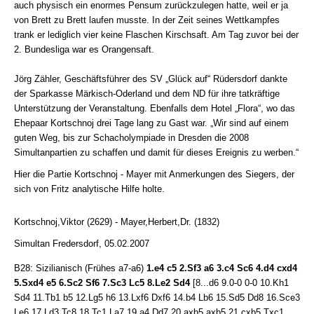
auch physisch ein enormes Pensum zurückzulegen hatte, weil er ja
von Brett zu Brett laufen musste. In der Zeit seines Wettkampfes
trank er lediglich vier keine Flaschen Kirschsaft. Am Tag zuvor bei der
2. Bundesliga war es Orangensaft.
Jörg Zähler, Geschäftsführer des SV „Glück auf“ Rüdersdorf dankte
der Sparkasse Märkisch-Oderland und dem ND für ihre tatkräftige
Unterstützung der Veranstaltung. Ebenfalls dem Hotel „Flora“, wo das
Ehepaar Kortschnoj drei Tage lang zu Gast war. „Wir sind auf einem
guten Weg, bis zur Schacholympiade in Dresden die 2008
Simultanpartien zu schaffen und damit für dieses Ereignis zu werben.“
Hier die Partie Kortschnoj - Mayer mit Anmerkungen des Siegers, der
sich von Fritz analytische Hilfe holte.
Kortschnoj,Viktor (2629) - Mayer,Herbert,Dr. (1832)
Simultan Fredersdorf, 05.02.2007
B28: Sizilianisch (Frühes a7-a6)
1.e4 c5 2.Sf3 a6 3.c4 Sc6 4.d4 cxd4
5.Sxd4 e5 6.Sc2 Sf6 7.Sc3 Lc5 8.Le2 Sd4
[8...d6 9.0-0 0-0 10.Kh1
Sd4 11.Tb1 b5 12.Lg5 h6 13.Lxf6 Dxf6 14.b4 Lb6 15.Sd5 Dd8 16.Sce3
Le6 17.Ld3 Tc8 18.Tc1 La7 19.a4 Dd7 20.axb5 axb5 21.cxb5 Txc1