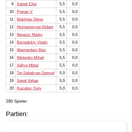
9
Safarli Eltaj
5,5
0,0
10
Pranav V
5,5
0,0
11
Makhnev Denis
5,5
0,0
12
Hovhannisyan Robert
5,5
0,0
13
Nenezic Marko
5,5
0,0
14
Bernadskiy Vitaliy
5,5
0,0
15
Warmerdam Max
5,5
0,0
16
Nikitenko Mihail
5,5
0,0
17
Aditya Mittal
5,5
0,0
18
Ter-Sahakyan Samvel
5,0
0,0
19
Sanal Vahap
5,0
0,0
20
Kuzubov Yuriy
5,0
0,0
280 Spieler
Partien: