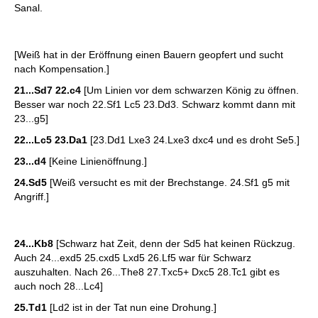
Sanal.
[Weiß hat in der Eröffnung einen Bauern geopfert und sucht
nach Kompensation.]
21...Sd7 22.c4
[Um Linien vor dem schwarzen König zu öffnen.
Besser war noch 22.Sf1 Lc5 23.Dd3. Schwarz kommt dann mit
23...g5]
22...Lc5 23.Da1
[23.Dd1 Lxe3 24.Lxe3 dxc4 und es droht Se5.]
23...d4
[Keine Linienöffnung.]
24.Sd5
[Weiß versucht es mit der Brechstange. 24.Sf1 g5 mit
Angriff.]
24...Kb8
[Schwarz hat Zeit, denn der Sd5 hat keinen Rückzug.
Auch 24...exd5 25.cxd5 Lxd5 26.Lf5 war für Schwarz
auszuhalten. Nach 26...The8 27.Txc5+ Dxc5 28.Tc1 gibt es
auch noch 28...Lc4]
25.Td1
[Ld2 ist in der Tat nun eine Drohung.]