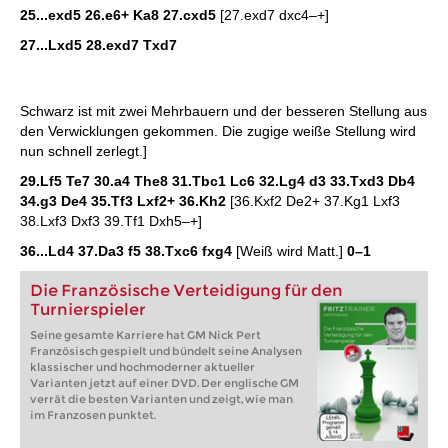
25...exd5 26.e6+ Ka8 27.cxd5
[27.exd7 dxc4–+]
27...Lxd5 28.exd7 Txd7
Schwarz ist mit zwei Mehrbauern und der besseren Stellung aus
den Verwicklungen gekommen. Die zugige weiße Stellung wird
nun schnell zerlegt.]
29.Lf5 Te7 30.a4 The8 31.Tbc1 Lc6 32.Lg4 d3 33.Txd3 Db4
34.g3 De4 35.Tf3 Lxf2+ 36.Kh2
[36.Kxf2 De2+ 37.Kg1 Lxf3
38.Lxf3 Dxf3 39.Tf1 Dxh5–+]
36...Ld4 37.Da3 f5 38.Txc6 fxg4
[Weiß wird Matt.]
0–1
Die Französische Verteidigung für den
Turnierspieler
Seine gesamte Karriere hat GM Nick Pert
Französisch gespielt und bündelt seine Analysen
klassischer und hochmoderner aktueller
Varianten jetzt auf einer DVD. Der englische GM
verrät die besten Varianten und zeigt, wie man
im Franzosen punktet.