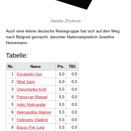
Natalia Zhukova
Auch eine kleine deutsche Reisegruppe hat sich auf den Weg
nach Belgrad gemacht, darunter Nationalspielerin Josefine
Heinemann.
Tabelle:
Rk.
Name
Pts.
TB1
1
Kovalenko Igor
6,0
0,0
2
Nihal Sarin
6,0
0,0
3
Shevchenko Kirill
5,5
0,0
4
Petrosyan Manuel
5,5
0,0
5
Indjic Aleksandar
5,5
0,0
6
Aleksandrov Aleksej
5,5
0,0
7
Fedoseev Vladimir
5,5
0,0
8
Basso Pier Luigi
5,5
0,0