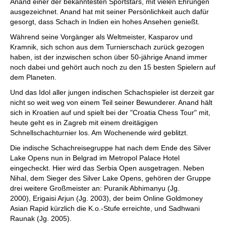
Anand einer der bekanntesten Sportstars, mit vielen Ehrungen
ausgezeichnet. Anand hat mit seiner Persönlichkeit auch dafür
gesorgt, dass Schach in Indien ein hohes Ansehen genießt.
Während seine Vorgänger als Weltmeister, Kasparov und
Kramnik, sich schon aus dem Turnierschach zurück gezogen
haben, ist der inzwischen schon über 50-jährige Anand immer
noch dabei und gehört auch noch zu den 15 besten Spielern auf
dem Planeten.
Und das Idol aller jungen indischen Schachspieler ist derzeit gar
nicht so weit weg von einem Teil seiner Bewunderer. Anand hält
sich in Kroatien auf und spielt bei der "Croatia Chess Tour" mit,
heute geht es in Zagreb mit einem dreitägigen
Schnellschachturnier los. Am Wochenende wird geblitzt.
Die indische Schachreisegruppe hat nach dem Ende des Silver
Lake Opens nun in Belgrad im Metropol Palace Hotel
eingecheckt. Hier wird das Serbia Open ausgetragen. Neben
Nihal, dem Sieger des Silver Lake Opens, gehören der Gruppe
drei weitere Großmeister an: Puranik Abhimanyu (Jg.
2000), Erigaisi Arjun (Jg. 2003), der beim Online Goldmoney
Asian Rapid kürzlich die K.o.-Stufe erreichte, und Sadhwani
Raunak (Jg. 2005).