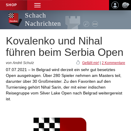
SHOP
TOGGLE
NAVIGATION
Schach
Nachrichten
Kovalenko und Nihal
führen beim Serbia Open
von André Schulz
Gefällt mir!
|
2 Kommentare
07.07.2021 – In Belgrad wird derzeit ein sehr gut besetztes
Open ausgetragen. Über 280 Spieler nehmen am Masters teil,
darunter über 30 Großmeister. Zu den Favoriten auf den
Turniersieg gehört Nihal Sarin, der mit einer indischen
Reisegruppe vom Silver Lake Open nach Belgrad weitergereist
ist.