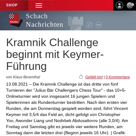
SHOP
TOGGLE
NAVIGATION
Schach
Nachrichten
Kramnik Challenge
beginnt mit Keymer-
Führung
von Klaus Besenthal
Gefällt mir!
|
0 Kommentare
13.08.2021 – Die Kramnik Challenge ist das dritte von fünf
Turnieren der "Julius Bär Challengers Chess Tour" - das 10+5-
Onlineturnier wird von insgesamt 16 jungen Spielern und
Spielerinnen als Rundenturnier bestritten. Nach den ersten vier
Runden, die am Donnerstag gespielt worden sind, führt Vincent
Keymer mit 3,5/4 das Feld an, dicht gefolgt von Christopher
Yoo, Awonder Liang und Nodirbek Abdusattorov (alle 3,0/4). Am
Freitag und Samstag gibt es jeweils vier weitere Runden, am
Sonntag dann die letzten drei (Beginn jeweils 16 Uhr). | Grafik: