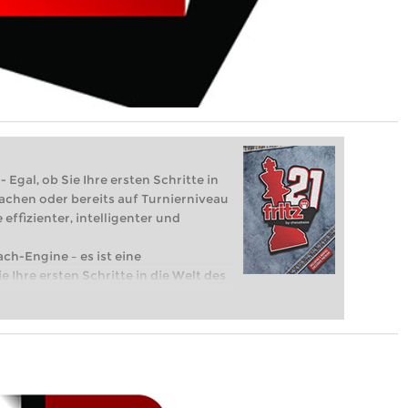
 Egal, ob Sie Ihre ersten Schritte in
achen oder bereits auf Turnierniveau
 effizienter, intelligenter und
ach-Engine – es ist eine
e Ihre ersten Schritte in die Welt des
eits auf Turnierniveau spielen: Mit
 intelligenter und individueller als je