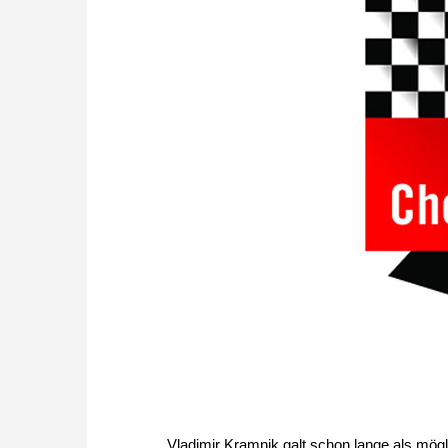
Vladimir Kramnik galt schon lange als mö