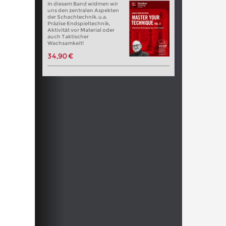
In diesem Band widmen wir
uns den zentralen Aspekten
der Schachtechnik. u.a.
Präzise Endspieltechnik,
Aktivität vor Material oder
auch Taktischer
Wachsamkeit!
34,90 €