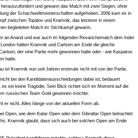
ov herauszufordern und gewann das Match mit zwei Siegen, ohne
eilung der Schachweltmeisterschaften aufgehoben. 2006 kam es in
pf zwischen Topalov und Kramnik, das letzterer in einem
önen begleiteten Match im Stichkampf gewann.
nier an Anand und war auch im folgenden Revanchematch dem Inder
n London hatten Kramnik und Carlsen am Ende die gleiche
 Carlsen, der eine Partie mehr gewonnen hatte oder - wie Kasparov
en hatte.
ist Kramnik nun seit Jahren erstmals nicht mit von der Partie.
nicht bei den Kandidatenausscheidungen dabei ist, bedauert
s sei keine Tragödie. Sein Blick richtet sich im Moment auf die
em russischen Team Gold gewinnen möchte.
t er nicht. Alles hänge von der aktuellen Form ab.
bei Open, wie dem Katar Open oder dem Gibraltar Open betrachtet
hs. Kramnik glaubt, dass sich auch bei solchen Open am Ende
 FIDE-Präsident kandidieren möchte, schloss Kramnik diese