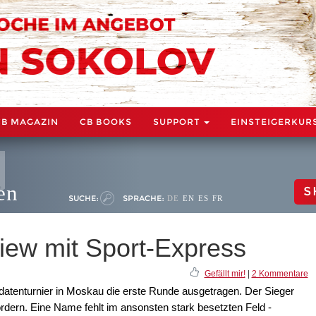
CB MAGAZIN
CB BOOKS
SUPPORT
EINSTEIGERKUR
en
S
SUCHE:
SPRACHE:
DE
EN
ES
FR
view mit Sport-Express
Gefällt mir!
|
2 Kommentare
atenturnier in Moskau die erste Runde ausgetragen. Der Sieger
dern. Eine Name fehlt im ansonsten stark besetzten Feld -