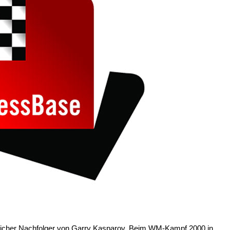
glicher Nachfolger von Garry Kasparov. Beim WM-Kampf 2000 in