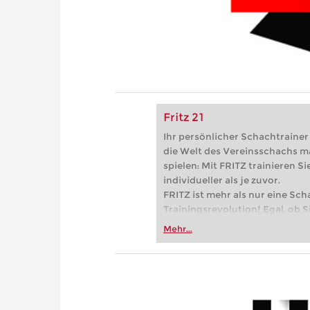
Fritz 21
Ihr persönlicher Schachtrainer -
die Welt des Vereinsschachs m
spielen: Mit FRITZ trainieren Sie
individueller als je zuvor.
FRITZ ist mehr als nur eine Sch
Trainingsrevolution! Egal, ob Si
Vereinsschachs machen oder ber
Mehr...
FRITZ trainieren Sie effizienter,
zuvor.