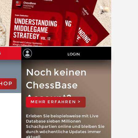
S
LOGIN
Noch keinen
ChessBase
HOP
Account?
MEHR ERFAHREN >
Erleben Sie beispielsweise mit Live
Database sieben Millionen
Schachpartien online und bleiben Sie
durch wöchentliche Updates immer
aktuell.