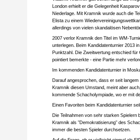
London erhielt er die Gelegenheit Kaspar
Niederlage. Mit Kramnik wurde auch die T
Elista zu einem Wiedervereinigungswettkam
allerdings von vielen skandalösen Nebent
2007 verlor Kramnik den Titel im WM-Tur
unterlegen. Beim Kandidatenturnier 2013 i
Punktzahl. Die Zweitwertung entschied für
pointiert bemerkte - eine Partie mehr verlor
Im kommenden Kandidatenturnier in Moskau 
Darauf angesprochen, dass er seit langem 
Kramnik diesen Umstand, meint aber auch, e
kommende Schacholympiade, wo er mit d
Einen Favoriten beim Kandidatenturnier seih
Die Teilnahmen von sehr starken Spielern 
Kramnik als "Demokratisierung" des Schac
immer die besten Spieler durchsetzen.
Auf die Frage, ob er vielleicht einmal als