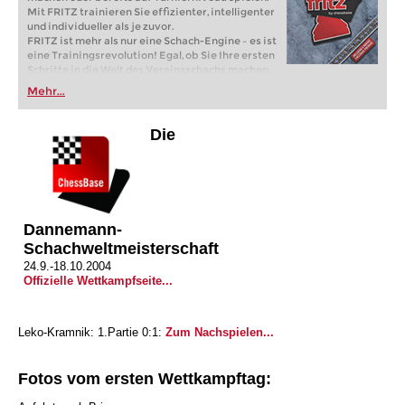
Mit FRITZ trainieren Sie effizienter, intelligenter
und individueller als je zuvor.
FRITZ ist mehr als nur eine Schach-Engine – es ist
eine Trainingsrevolution! Egal, ob Sie Ihre ersten
Schritte in die Welt des Vereinsschachs machen
oder bereits auf Turnierniveau spielen: Mit
Mehr...
FRITZ trainieren Sie effizienter, intelligenter und
individueller als je zuvor.
Die
Dannemann-
Schachweltmeisterschaft
24.9.-18.10.2004
Offizielle Wettkampfseite...
Leko-Kramnik: 1.Partie 0:1:
Zum Nachspielen...
Fotos vom ersten Wettkampftag: