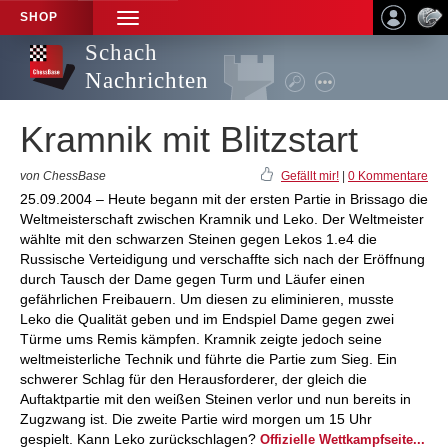
SHOP
TOGGLE
NAVIGATION
Schach
Nachrichten
Kramnik mit Blitzstart
von ChessBase
Gefällt mir!
|
0 Kommentare
25.09.2004 – Heute begann mit der ersten Partie in Brissago die
Weltmeisterschaft zwischen Kramnik und Leko. Der Weltmeister
wählte mit den schwarzen Steinen gegen Lekos 1.e4 die
Russische Verteidigung und verschaffte sich nach der Eröffnung
durch Tausch der Dame gegen Turm und Läufer einen
gefährlichen Freibauern. Um diesen zu eliminieren, musste
Leko die Qualität geben und im Endspiel Dame gegen zwei
Türme ums Remis kämpfen. Kramnik zeigte jedoch seine
weltmeisterliche Technik und führte die Partie zum Sieg. Ein
schwerer Schlag für den Herausforderer, der gleich die
Auftaktpartie mit den weißen Steinen verlor und nun bereits in
Zugzwang ist. Die zweite Partie wird morgen um 15 Uhr
gespielt. Kann Leko zurückschlagen?
Offizielle Wettkampfseite...