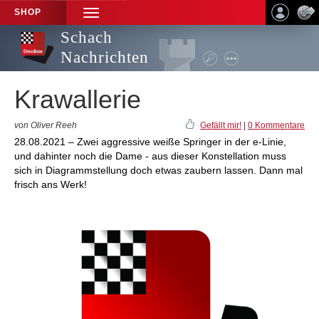
SHOP
TOGGLE
NAVIGATION
Schach
Nachrichten
Krawallerie
von Oliver Reeh
Gefällt mir!
|
0 Kommentare
28.08.2021 – Zwei aggressive weiße Springer in der e-Linie,
und dahinter noch die Dame - aus dieser Konstellation muss
sich in Diagrammstellung doch etwas zaubern lassen. Dann mal
frisch ans Werk!