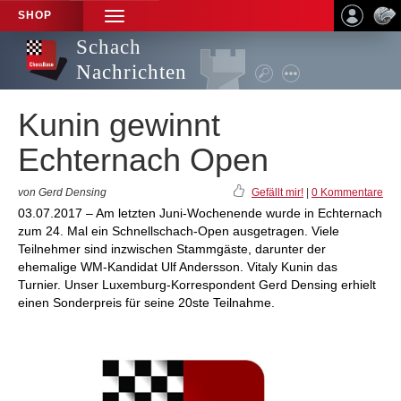
SHOP
TOGGLE
NAVIGATION
Schach
Nachrichten
Kunin gewinnt
Echternach Open
von Gerd Densing
Gefällt mir!
|
0 Kommentare
03.07.2017 – Am letzten Juni-Wochenende wurde in Echternach
zum 24. Mal ein Schnellschach-Open ausgetragen. Viele
Teilnehmer sind inzwischen Stammgäste, darunter der
ehemalige WM-Kandidat Ulf Andersson. Vitaly Kunin das
Turnier. Unser Luxemburg-Korrespondent Gerd Densing erhielt
einen Sonderpreis für seine 20ste Teilnahme.