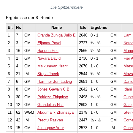
Die Spitzenspiele
Ergebnisse der 8. Runde
Br.
Nr.
Name
Elo
Ergebnis
1
7
GM
Granda Zuniga Julio E
2646
0 - 1
GM
L'ami
2
3
GM
Eljanov Pavel
2727
½ - ½
GM
Narod
3
16
GM
Hansen Eric
2566
½ - ½
GM
Mame
4
2
GM
Navara David
2736
0 - 1
GM
Fier 
5
4
GM
Melkumyan Hrant
2676
1 - 0
GM
Maze
6
21
IM
Stopa Jacek
2544
½ - ½
GM
Movs
7
6
GM
Hammer Jon Ludvig
2651
1 - 0
GM
Danie
8
8
GM
Jones Gawain C B
2642
1 - 0
GM
Idani
9
30
GM
Pakleza Zbigniew
2498
½ - ½
GM
Gupta
10
12
GM
Grandelius Nils
2603
1 - 0
GM
Galeg
11
62
WGM
Abdumalik Zhansaya
2379
1 - 0
GM
Stein
12
42
IM
Preotu Razvan
2447
½ - ½
GM
Corne
13
15
GM
Jussupow Artur
2573
1 - 0
IM
Gunna