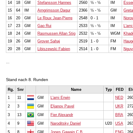
14
18
GM
Stefansson Hannes
2560
½ - ½
IM
Esse
15
64
IM
Arngrimsson Dagur
2366
½ - ½
GM
Greta
16
20
GM
Le Roux Jean-Pierre
2548
0 - 1
IM
Noro
17
23
GM
Gao Rui
2533
½ - ½
IM
L'ami
18
24
GM
Rasmussen Allan Stig
2532
½ - ½
WGM
Khad
19
26
GM
Grover Sahaj
2519
1 - 0
FM
Haug
20
28
GM
Libiszewski Fabien
2514
1 - 0
FM
Nguy
...
Stand nach 8. Runden
Rg.
Snr
Name
Typ
FED
El
1
11
GM
L'ami Erwin
NED
26
2
3
GM
Eljanov Pavel
UKR
27
3
13
GM
Fier Alexandr
BRA
26
4
9
GM
Naroditsky Daniel
U20
USA
26
5
8
GM
Jones Gawain C B
ENG
26