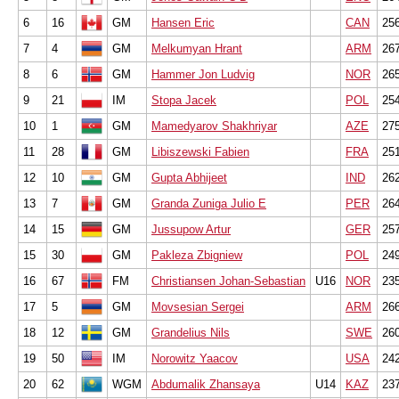
6
16
GM
Hansen Eric
CAN
25
7
4
GM
Melkumyan Hrant
ARM
26
8
6
GM
Hammer Jon Ludvig
NOR
26
9
21
IM
Stopa Jacek
POL
25
10
1
GM
Mamedyarov Shakhriyar
AZE
27
11
28
GM
Libiszewski Fabien
FRA
25
12
10
GM
Gupta Abhijeet
IND
26
13
7
GM
Granda Zuniga Julio E
PER
26
14
15
GM
Jussupow Artur
GER
25
15
30
GM
Pakleza Zbigniew
POL
24
16
67
FM
Christiansen Johan-Sebastian
U16
NOR
23
17
5
GM
Movsesian Sergei
ARM
26
18
12
GM
Grandelius Nils
SWE
26
19
50
IM
Norowitz Yaacov
USA
24
20
62
WGM
Abdumalik Zhansaya
U14
KAZ
23