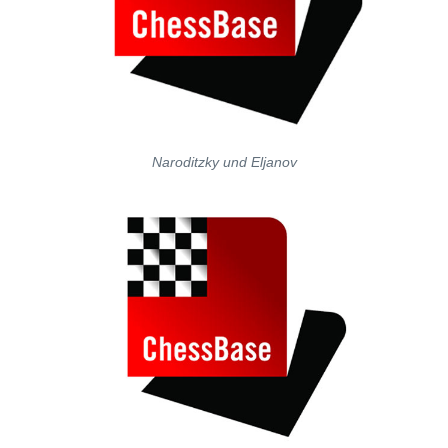
Naroditzky und Eljanov