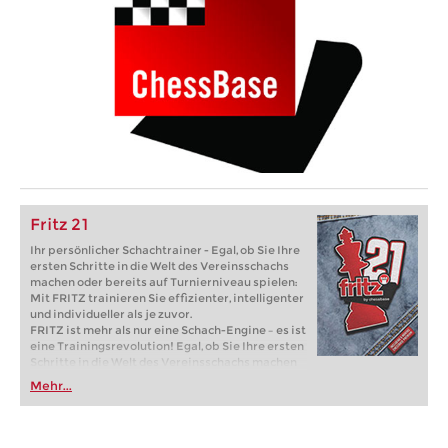
Fritz 21
Ihr persönlicher Schachtrainer - Egal, ob Sie Ihre
ersten Schritte in die Welt des Vereinsschachs
machen oder bereits auf Turnierniveau spielen:
Mit FRITZ trainieren Sie effizienter, intelligenter
und individueller als je zuvor.
FRITZ ist mehr als nur eine Schach-Engine – es ist
eine Trainingsrevolution! Egal, ob Sie Ihre ersten
Schritte in die Welt des Vereinsschachs machen
oder bereits auf Turnierniveau spielen: Mit
Mehr...
FRITZ trainieren Sie effizienter, intelligenter und
individueller als je zuvor.