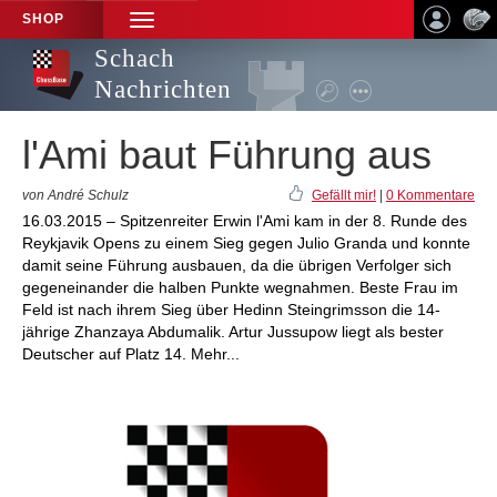
SHOP
TOGGLE
NAVIGATION
Schach
Nachrichten
l'Ami baut Führung aus
von André Schulz
Gefällt mir!
|
0 Kommentare
16.03.2015 – Spitzenreiter Erwin l'Ami kam in der 8. Runde des
Reykjavik Opens zu einem Sieg gegen Julio Granda und konnte
damit seine Führung ausbauen, da die übrigen Verfolger sich
gegeneinander die halben Punkte wegnahmen. Beste Frau im
Feld ist nach ihrem Sieg über Hedinn Steingrimsson die 14-
jährige Zhanzaya Abdumalik. Artur Jussupow liegt als bester
Deutscher auf Platz 14. Mehr...