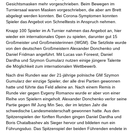
Gesichtsmasken mehr vorgeschrieben. Beim Bewegen im
Turniersaal waren Masken vorgeschrieben, die aber am Brett
abgelegt werden konnten. Bei Corona-Symptomen konnten
Spieler das Angebot von Schnelltests in Anspruch nehmen.
Knapp 100 Spieler im A-Turnier nahmen das Angebot an, hier
wieder ein internationales Open zu spielen, darunter gut 15
Großmeister und Großmeisterinnen (WGM). Die Setzliste wurde
von den deutschen Großmeistern Alexander Donchenko und
Daniel Fridman angeführt. Mit Lucas van Foreest, Daniel
Dardha und Szymon Gumularz nutzen einige jüngere Talente
die Möglichkeit zum internationalen Wettbewerb.
Nach drei Runden war der 21-jährige polnische GM Szymon
Gumularz der einzige Spieler, der alle drei Partien gewonnen
hatte und führte das Feld alleine an. Nach einem Remis in
Runde vier gegen Evgeny Romanov wurde er aber von einer
Reihe von Spielern eingeholt. Alexander Donchenko verlor seine
Partie gegen IM Jung Min Seo, der im letzten Jahr die
schwedische Landesmeisterschaft gewonnen hatte. Aus den
Spitzenspielen der fünften Runden gingen Daniel Dardha und
Boris Chatalbashev als Sieger hervor und bildeten nun ein
Führungsduo. Das Spitzenspiel der beiden Führenden endete in