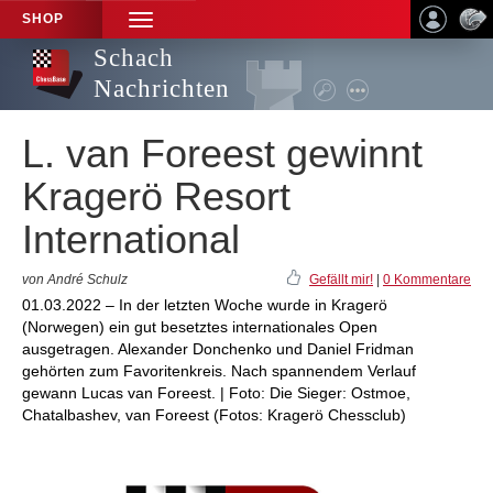
SHOP
TOGGLE
NAVIGATION
Schach
Nachrichten
L. van Foreest gewinnt
Kragerö Resort
International
von André Schulz
Gefällt mir!
|
0 Kommentare
01.03.2022 – In der letzten Woche wurde in Kragerö
(Norwegen) ein gut besetztes internationales Open
ausgetragen. Alexander Donchenko und Daniel Fridman
gehörten zum Favoritenkreis. Nach spannendem Verlauf
gewann Lucas van Foreest. | Foto: Die Sieger: Ostmoe,
Chatalbashev, van Foreest (Fotos: Kragerö Chessclub)