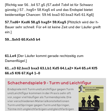
[Richtig war 56...b4 57.g5
(57.axb4 Txb4
ist für Schwarz
günstig.
)
57...hxg5+ 58.Kxg5 e4 und das Endspiel bietet
beiderseitige Chancen: 59.h6 bxa3 60.bxa3 Ke5 61.Kg6]
57.Txd6+ Kxd6 58.g5 hxg5+ 59.Kxg5
[Plötzlich wird der h-
Bauer sehr schnell. Für e4 ist keine Zeit und der Läufer greift
ein.]
59...Sxh5 60.Kxh5 b4
61.Le4
[Der Läufer kommt gerade rechtzeitig zum
Damenflügel.]
61...c3 62.bxc3 bxa3 63.Lb1 Kd5 64.La2+ Ke4 65.c4 Kf5
66.c5 Kf6 67.Kg4
1–0
Schachendspiele 9 - Turm und Leichtfigur
Endspiele mit Turm und Leichtfigur gegen Turm
und Leichtfigur kommen in der Praxis sehr oft
vor, sogar viel häufiger als Turmendspiele. Die
vier verschiedenen Materialkonstellationen
Turm und Springer gegen Turm und Springer,
Türme mit ungleichfarbigen und gleichfarbigen