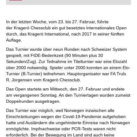
FRITZ trainieren Sie effizienter, intelligenter und
individueller als je zuvor.
In der letzten Woche, vom 23. bis 27. Februar, führte
der Kragerö Chessclub ein gut besetztes internationales Open
durch, das Kragerö International, nach 2017 in seiner fünften
Auflage.
Das Turnier wurde über neun Runden nach Schweizer System
gespielt, mit FIDE-Bedenkzeit (90 Minuten plus 30
Sekunden/Zug). Zur Teilnahme im Titelturnier war eine Elozahl
über 2000 notwendig. Spieler unter 2000 konnten an einem Elo-
Turnier (B-Turnier) teilnehmen. Hauptorganisator war FA Truls
R. Jorgensen vom Kragerö Chessclub.
Das Open startete am Mittwoch, den 27. Februar und endete
am vergangenen Sonntag. An den Turniertagen wurden zumeist
Doppelrunden ausgetragen.
Das Turnier war möglich, weil Norwegen inzwischen alle
Einschränkungen wegen der Covid-19-Pandemie aufgehoben
hatte und Ausländern die ungehinderte Einreise nach Norwegen
ermöglichte. Impfnachweise oder PCR-Tests waren nicht
erforderlich. Bei der Bewegung im Land sind auch keine