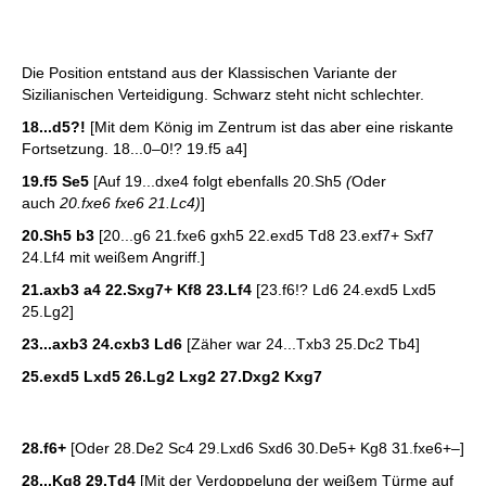
Die Position entstand aus der Klassischen Variante der
Sizilianischen Verteidigung. Schwarz steht nicht schlechter.
18...d5?!
[Mit dem König im Zentrum ist das aber eine riskante
Fortsetzung. 18...0–0!? 19.f5 a4]
19.f5 Se5
[Auf 19...dxe4 folgt ebenfalls 20.Sh5
(
Oder
auch
20.fxe6 fxe6 21.Lc4)
]
20.Sh5 b3
[20...g6 21.fxe6 gxh5 22.exd5 Td8 23.exf7+ Sxf7
24.Lf4 mit weißem Angriff.]
21.axb3 a4 22.Sxg7+ Kf8 23.Lf4
[23.f6!? Ld6 24.exd5 Lxd5
25.Lg2]
23...axb3 24.cxb3 Ld6
[Zäher war 24...Txb3 25.Dc2 Tb4]
25.exd5 Lxd5 26.Lg2 Lxg2 27.Dxg2 Kxg7
28.f6+
[Oder 28.De2 Sc4 29.Lxd6 Sxd6 30.De5+ Kg8 31.fxe6+–]
28...Kg8 29.Td4
[Mit der Verdoppelung der weißem Türme auf