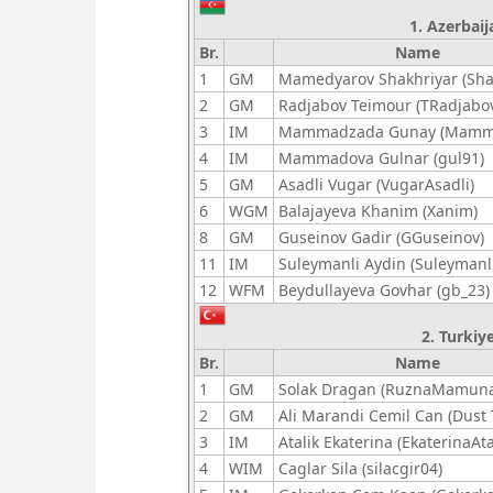
1. Azerbaija
Br.
Name
1
GM
Mamedyarov Shakhriyar (Sha
2
GM
Radjabov Teimour (TRadjabo
3
IM
Mammadzada Gunay (Mamm
4
IM
Mammadova Gulnar (gul91)
5
GM
Asadli Vugar (VugarAsadli)
6
WGM
Balajayeva Khanim (Xanim)
8
GM
Guseinov Gadir (GGuseinov)
11
IM
Suleymanli Aydin (Suleymanl
12
WFM
Beydullayeva Govhar (gb_23)
2. Turkiye
Br.
Name
1
GM
Solak Dragan (RuznaMamun
2
GM
Ali Marandi Cemil Can (Dust
3
IM
Atalik Ekaterina (EkaterinaAta
4
WIM
Caglar Sila (silacgir04)