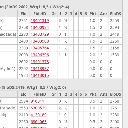
n (EloDS:2602, Wtg1: 8,5 / Wtg2: 4)
Elo
FideID
Gr
1
2
3
4
5
6
Pkt.
Anz
EloDS
k)
2761
13401319
½
½
1,0
2
2553
v)
2758
13400924
1
½
1,5
2
2594
adzada)
2280
13403729
0
1
1,0
2
2419
2400
13403508
1
½
1,5
2
2250
2309
13405764
1
½
1,5
2
2158
2093
13406396
1
1
2,0
2
1539
2692
13401378
0,0
0
0
iAydin1)
2202
13413937
0,0
0
0
1924
13413015
0,0
0
0
 (EloDS:2419, Wtg1: 3,5 / Wtg2: 0)
Elo
FideID
Gr
1
2
3
4
5
6
Pkt.
Anz
EloDS
a)
2594
916811
0
½
0,5
2
2758
 Tornado)
2553
6300529
½
½
1,0
2
2761
lik)
2419
4130189
1
0
1,0
2
2280
2250
6364063
0
½
0,5
2
2400