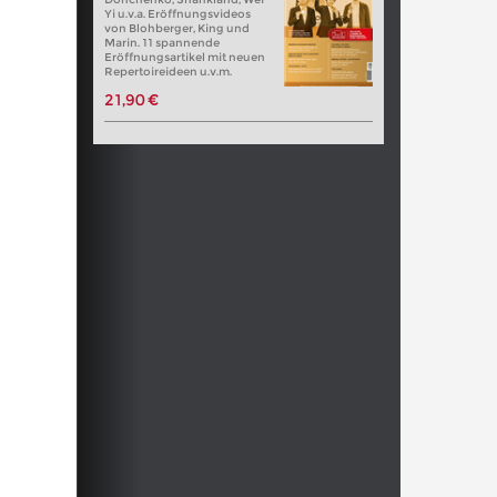
Yi u.v.a. Eröffnungsvideos
von Blohberger, King und
Marin. 11 spannende
Eröffnungsartikel mit neuen
Repertoireideen u.v.m.
21,90 €