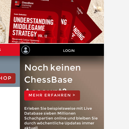
S
LOGIN
Noch keinen
ChessBase
HOP
Account?
MEHR ERFAHREN >
Erleben Sie beispielsweise mit Live
Database sieben Millionen
Schachpartien online und bleiben Sie
durch wöchentliche Updates immer
aktuell.