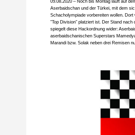
09.08.2020 – Noch bis Montag läuft auf d
Aserbaidschan und der Türkei, mit dem sic
Schacholympiade vorbereiten wollen. Dort w
"Top Division" platziert ist. Der Stand na
spiegelt diese Hackordnung wider: Aserbaid
aserbaidschanischen Superstars Mamedyar
Marandi bzw. Solak neben drei Remisen nur