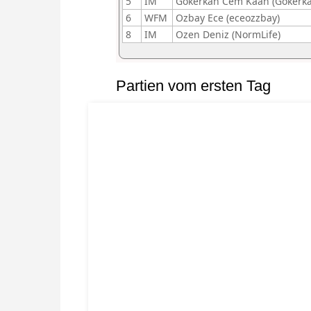
5
IM
Gokerkan Cem Kaan (Gokerka
6
WFM
Ozbay Ece (eceozzbay)
8
IM
Ozen Deniz (NormLife)
Partien vom ersten Tag