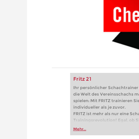
Fritz 21
Ihr persönlicher Schachtrainer -
die Welt des Vereinsschachs m
spielen: Mit FRITZ trainieren Sie
individueller als je zuvor.
FRITZ ist mehr als nur eine Sch
Trainingsrevolution! Egal, ob Si
Vereinsschachs machen oder ber
Mehr...
FRITZ trainieren Sie effizienter,