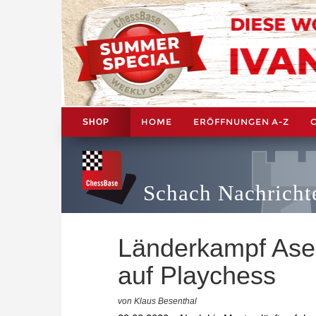
HOME
ERÖFFNUNGEN A-Z
SHOP
Schach Nachricht
Länderkampf Ase
auf Playchess
von Klaus Besenthal