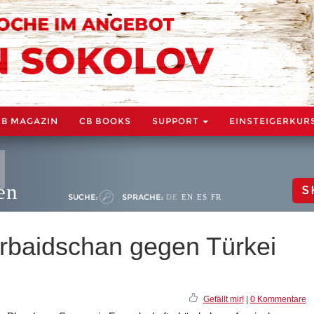
CB MAGAZIN
CB BOOKS
SUPPORT
EINSTEIGERKUR
en
S
SUCHE:
SPRACHE:
DE
EN
ES
FR
rbaidschan gegen Türkei
Gefällt mir!
|
0 Kommentare