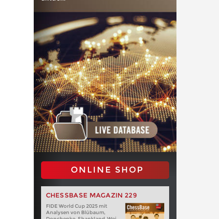
ONLINE SHOP
CHESSBASE MAGAZIN 229
FIDE World Cup 2025 mit
Analysen von Blübaum,
Donchenko, Shankland, Wei