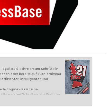
 Egal, ob Sie Ihre ersten Schritte in
achen oder bereits auf Turnierniveau
 effizienter, intelligenter und
ach-Engine – es ist eine
e Ihre ersten Schritte in die Welt des
eits auf Turnierniveau spielen: Mit
 intelligenter und individueller als je