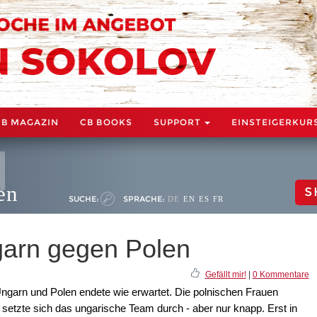
CB MAGAZIN
CB BOOKS
SUPPORT
EINSTEIGERKUR
en
S
SUCHE:
SPRACHE:
DE
EN
ES
FR
arn gegen Polen
Gefällt mir!
|
0 Kommentare
garn und Polen endete wie erwartet. Die polnischen Frauen
 setzte sich das ungarische Team durch - aber nur knapp. Erst in