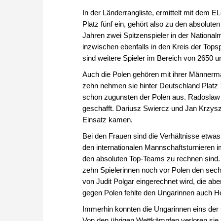
In der Länderrangliste, ermittelt mit dem 
Platz fünf ein, gehört also zu den absolute
Jahren zwei Spitzenspieler in der National
inzwischen ebenfalls in den Kreis der Tops
sind weitere Spieler im Bereich von 2650 
Auch die Polen gehören mit ihrer Männerma
zehn nehmen sie hinter Deutschland Platz 12
schon zugunsten der Polen aus. Radoslaw 
geschafft. Dariusz Swiercz und Jan Krzyszt
Einsatz kamen.
Bei den Frauen sind die Verhältnisse etwas
den internationalen Mannschaftsturnieren 
den absoluten Top-Teams zu rechnen sind.
zehn Spielerinnen noch vor Polen den sechs
von Judit Polgar eingerechnet wird, die ab
gegen Polen fehlte den Ungarinnen auch 
Immerhin konnten die Ungarinnen eins der 
Von den übrigen Wettkämpfen verloren sie z