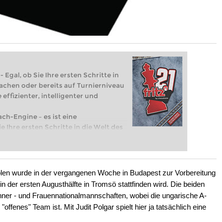
 Egal, ob Sie Ihre ersten Schritte in
achen oder bereits auf Turnierniveau
 effizienter, intelligenter und
ach-Engine – es ist eine
e Ihre ersten Schritte in die Welt des
eits auf Turnierniveau spielen: Mit
 intelligenter und individueller als je
en wurde in der vergangenen Woche in Budapest zur Vorbereitung
n der ersten Augusthälfte in Tromsö stattfinden wird. Die beiden
ner - und Frauennationalmannschaften, wobei die ungarische A-
fenes" Team ist. Mit Judit Polgar spielt hier ja tatsächlich eine