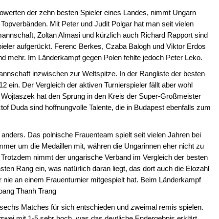
ELowerten der zehn besten Spieler eines Landes, nimmt Ungarn
n Topverbänden. Mit Peter und Judit Polgar hat man seit vielen
mannschaft, Zoltan Almasi und kürzlich auch Richard Rapport sind
pieler aufgerückt. Ferenc Berkes, Czaba Balogh und Viktor Erdos
und mehr. Im Länderkampf gegen Polen fehlte jedoch Peter Leko.
nnschaft inzwischen zur Weltspitze. In der Rangliste der besten
 ein. Der Vergleich der aktiven Turnierspieler fällt aber wohl
Wojtaszek hat den Sprung in den Kreis der Super-Großmeister
of Duda sind hoffnungvolle Talente, die in Budapest ebenfalls zum
 anders. Das polnische Frauenteam spielt seit vielen Jahren bei
immer um die Medaillen mit, währen die Ungarinnen eher nicht zu
 Trotzdem nimmt der ungarische Verband im Vergleich der besten
ten Rang ein, was natürlich daran liegt, das dort auch die Elozahl
er nie an einem Frauenturnier mitgespielt hat. Beim Länderkampf
Hoang Thanh Trang
sechs Matches für sich entschieden und zweimal remis spielen.
wei mit 1-5 sehr hoch, was das deutliche Endergebnis erklärt.