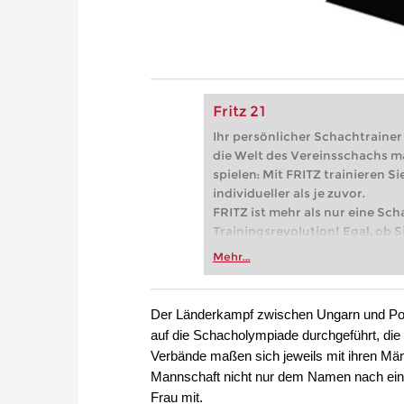
Fritz 21
Ihr persönlicher Schachtrainer -
die Welt des Vereinsschachs m
spielen: Mit FRITZ trainieren Sie
individueller als je zuvor.
FRITZ ist mehr als nur eine Sch
Trainingsrevolution! Egal, ob Si
Vereinsschachs machen oder ber
Mehr...
FRITZ trainieren Sie effizienter,
zuvor.
Der Länderkampf zwischen Ungarn und Pol
auf die Schacholympiade durchgeführt, die i
Verbände maßen sich jeweils mit ihren Män
Mannschaft nicht nur dem Namen nach ein "of
Frau mit.