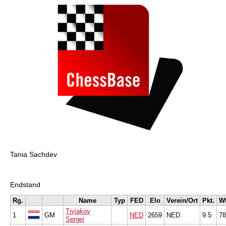
Tania Sachdev
Endstand
Rg.
Name
Typ
FED
Elo
Verein/Ort
Pkt.
W
Tiviakov
1
GM
NED
2659
NED
9.5
78
Sergei