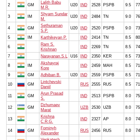
Lalith Babu
2
GM
U20
IND
2528
PSPB
9.5
77
M.R.
Shyam Sundar
3
IM
U20
IND
2484
TN
9.0
76
M.
Sethuraman
4
GM
U20
IND
2520
PSPB
9.0
73
S.P.
5
IM
Karthikeyan P.
IND
2414
TN
8.5
80
Ram S.
6
IND
2269
TN
8.5
74
Krishnan
7
Narayanan.S.L
U16
IND
2350
KER
8.5
73
Akshayraj
8
IM
IND
2459
MAH
8.5
71
Kore
9
GM
Adhiban B.
U20
IND
2559
PSPB
8.5
71
Lintchevski
10
GM
RUS
2555
RUS
8.5
71
Daniil
Arun Prasad
11
GM
IND
2513
PSPB
8.0
75
S.
Dzhumaev
12
GM
UZB
2530
UZB
8.0
75
Marat
Krishna
13
IND
2327
AP
8.0
74
C.R.G.
Fominyh
14
GM
RUS
2456
RUS
8.0
74
Alexander
Venkatesh