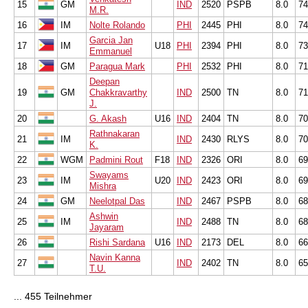
15
GM
IND
2520
PSPB
8.0
74
M.R.
16
IM
Nolte Rolando
PHI
2445
PHI
8.0
74
Garcia Jan
17
IM
U18
PHI
2394
PHI
8.0
73
Emmanuel
18
GM
Paragua Mark
PHI
2532
PHI
8.0
71
Deepan
19
GM
Chakkravarthy
IND
2500
TN
8.0
71
J.
20
G. Akash
U16
IND
2404
TN
8.0
70
Rathnakaran
21
IM
IND
2430
RLYS
8.0
70
K.
22
WGM
Padmini Rout
F18
IND
2326
ORI
8.0
69
Swayams
23
IM
U20
IND
2423
ORI
8.0
69
Mishra
24
GM
Neelotpal Das
IND
2467
PSPB
8.0
68
Ashwin
25
IM
IND
2488
TN
8.0
68
Jayaram
26
Rishi Sardana
U16
IND
2173
DEL
8.0
66
Navin Kanna
27
IND
2402
TN
8.0
65
T.U.
... 455 Teilnehmer