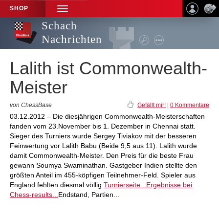
SHOP
TOGGLE
NAVIGATION
Schach
Nachrichten
Lalith ist Commonwealth-
Meister
von ChessBase
Gefällt mir!
|
0 Kommentare
03.12.2012 – Die diesjährigen Commonwealth-Meisterschaften
fanden vom 23.November bis 1. Dezember in Chennai statt.
Sieger des Turniers wurde Sergey Tiviakov mit der besseren
Feinwertung vor Lalith Babu (Beide 9,5 aus 11). Lalith wurde
damit Commonwealth-Meister. Den Preis für die beste Frau
gewann Soumya Swaminathan. Gastgeber Indien stellte den
größten Anteil im 455-köpfigen Teilnehmer-Feld. Spieler aus
England fehlten diesmal völlig.
Turnierseite...
Ergebnisse bei
Chess-results...
Endstand, Partien...