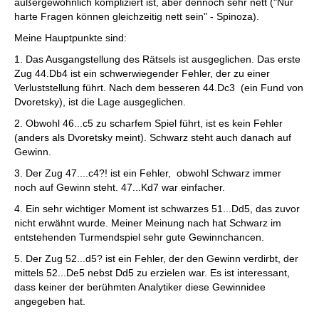
außergewöhnlich kompliziert ist, aber dennoch sehr nett ("Nur
harte Fragen können gleichzeitig nett sein" - Spinoza).
Meine Hauptpunkte sind:
1. Das Ausgangstellung des Rätsels ist ausgeglichen. Das erste
Zug 44.Db4 ist ein schwerwiegender Fehler, der zu einer
Verluststellung führt. Nach dem besseren 44.Dc3 (ein Fund von
Dvoretsky), ist die Lage ausgeglichen.
2. Obwohl 46...c5 zu scharfem Spiel führt, ist es kein Fehler
(anders als Dvoretsky meint). Schwarz steht auch danach auf
Gewinn.
3. Der Zug 47....c4?! ist ein Fehler, obwohl Schwarz immer
noch auf Gewinn steht. 47...Kd7 war einfacher.
4. Ein sehr wichtiger Moment ist schwarzes 51...Dd5, das zuvor
nicht erwähnt wurde. Meiner Meinung nach hat Schwarz im
entstehenden Turmendspiel sehr gute Gewinnchancen.
5. Der Zug 52...d5? ist ein Fehler, der den Gewinn verdirbt, der
mittels 52...De5 nebst Dd5 zu erzielen war. Es ist interessant,
dass keiner der berühmten Analytiker diese Gewinnidee
angegeben hat.