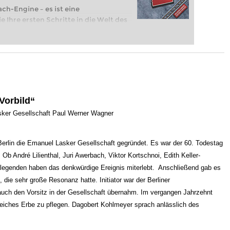
ach-Engine – es ist eine
e Ihre ersten Schritte in die Welt des
eits auf Turnierniveau spielen: Mit
 intelligenter und individueller als je
Vorbild“
sker Gesellschaft Paul Werner Wagner
Berlin die Emanuel Lasker Gesellschaft gegründet. Es war der 60. Todestag
b André Lilienthal, Juri Awerbach, Viktor Kortschnoi, Edith Keller-
egenden haben das denkwürdige Ereignis miterlebt. Anschließend gab es
 die sehr große Resonanz hatte. Initiator war der Berliner
auch den Vorsitz in der Gesellschaft übernahm. Im vergangen Jahrzehnt
 reiches Erbe zu pflegen. Dagobert Kohlmeyer sprach anlässlich des