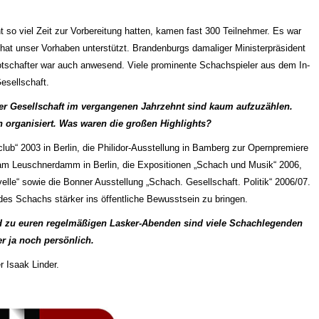
t so viel Zeit zur Vorbereitung hatten, kamen fast 300 Teilnehmer. Es war
k hat unser Vorhaben unterstützt. Brandenburgs damaliger Ministerpräsident
Botschafter war auch anwesend. Viele prominente Schachspieler aus dem In-
esellschaft.
ker Gesellschaft im vergangenen Jahrzehnt sind kaum aufzuzählen.
n organisiert. Was waren die großen Highlights?
ub“ 2003 in Berlin, die Philidor-Ausstellung in Bamberg zur Opernpremiere
 am Leuschnerdamm in Berlin, die Expositionen „Schach und Musik“ 2006,
le“ sowie die Bonner Ausstellung „Schach. Gesellschaft. Politik“ 2006/07.
des Schachs stärker ins öffentliche Bewusstsein zu bringen.
d zu euren regelmäßigen Lasker-Abenden sind viele Schachlegenden
r ja noch persönlich.
r Isaak Linder.