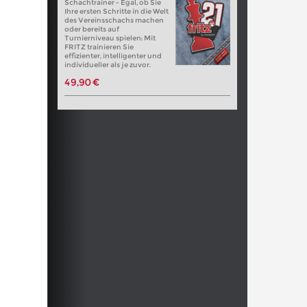
Schachtrainer - Egal, ob Sie
Ihre ersten Schritte in die Welt
des Vereinsschachs machen
oder bereits auf
Turnierniveau spielen: Mit
FRITZ trainieren Sie
effizienter, intelligenter und
individueller als je zuvor.
49,90 €