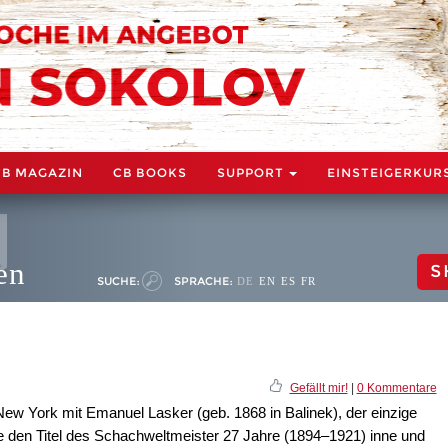
CB MAGAZIN
CB BOOKS
SUPPORT
EINSTEIGERKUR
en
S
SUCHE:
SPRACHE:
DE
EN
ES
FR
Gefällt mir!
|
0 Kommentare
New York mit Emanuel Lasker (geb. 1868 in Balinek), der einzige
e den Titel des Schachweltmeister 27 Jahre (1894–1921) inne und