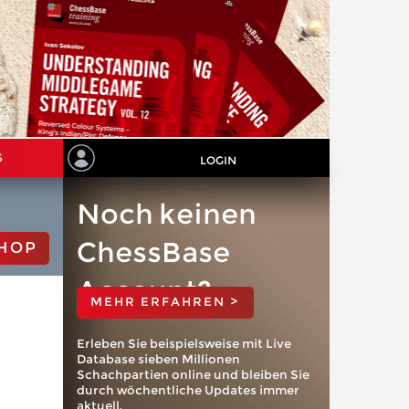
S
LOGIN
Noch keinen
ChessBase
HOP
Account?
MEHR ERFAHREN >
Erleben Sie beispielsweise mit Live
Database sieben Millionen
Schachpartien online und bleiben Sie
durch wöchentliche Updates immer
aktuell.