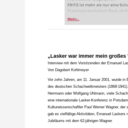
FRITZ ist mehr als nur eine Sch
Trainingsrevolution! Egal, ob Si
Vereinsschachs machen oder ber
Mehr...
FRITZ trainieren Sie effizienter,
zuvor.
„Lasker war immer mein großes 
Interview mit dem Vorsitzenden der Emanuel La
Von Dagobert Kohlmeyer
Vor zehn Jahren, am 11. Januar 2001, wurde in 
des deutschen Schachweltmeisters (1868-1941). O
Herrmann oder Wolfgang Uhlmann, viele Schachl
eine internationale Lasker-Konferenz in Potsdam,
Kulturwissenschaftler Paul Werner Wagner, der 
gab es vielfältige Aktivitäten, Emanuel Laskers
Jubiläums mit dem 62-jährigen Wagner.