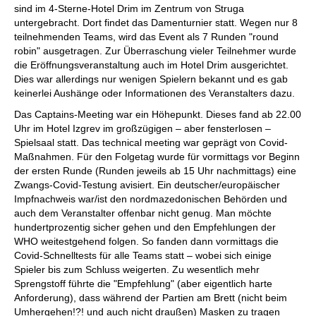
sind im 4-Sterne-Hotel Drim im Zentrum von Struga
untergebracht. Dort findet das Damenturnier statt. Wegen nur 8
teilnehmenden Teams, wird das Event als 7 Runden "round
robin" ausgetragen. Zur Überraschung vieler Teilnehmer wurde
die Eröffnungsveranstaltung auch im Hotel Drim ausgerichtet.
Dies war allerdings nur wenigen Spielern bekannt und es gab
keinerlei Aushänge oder Informationen des Veranstalters dazu.
Das Captains-Meeting war ein Höhepunkt. Dieses fand ab 22.00
Uhr im Hotel Izgrev im großzügigen – aber fensterlosen –
Spielsaal statt. Das technical meeting war geprägt von Covid-
Maßnahmen. Für den Folgetag wurde für vormittags vor Beginn
der ersten Runde (Runden jeweils ab 15 Uhr nachmittags) eine
Zwangs-Covid-Testung avisiert. Ein deutscher/europäischer
Impfnachweis war/ist den nordmazedonischen Behörden und
auch dem Veranstalter offenbar nicht genug. Man möchte
hundertprozentig sicher gehen und den Empfehlungen der
WHO weitestgehend folgen. So fanden dann vormittags die
Covid-Schnelltests für alle Teams statt – wobei sich einige
Spieler bis zum Schluss weigerten. Zu wesentlich mehr
Sprengstoff führte die "Empfehlung" (aber eigentlich harte
Anforderung), dass während der Partien am Brett (nicht beim
Umhergehen!?! und auch nicht draußen) Masken zu tragen