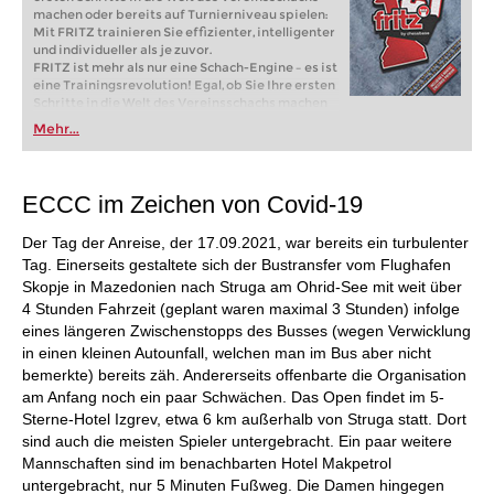
machen oder bereits auf Turnierniveau spielen:
Mit FRITZ trainieren Sie effizienter, intelligenter
und individueller als je zuvor.
FRITZ ist mehr als nur eine Schach-Engine – es ist
eine Trainingsrevolution! Egal, ob Sie Ihre ersten
Schritte in die Welt des Vereinsschachs machen
oder bereits auf Turnierniveau spielen: Mit
Mehr...
FRITZ trainieren Sie effizienter, intelligenter und
individueller als je zuvor.
ECCC im Zeichen von Covid-19
Der Tag der Anreise, der 17.09.2021, war bereits ein turbulenter
Tag. Einerseits gestaltete sich der Bustransfer vom Flughafen
Skopje in Mazedonien nach Struga am Ohrid-See mit weit über
4 Stunden Fahrzeit (geplant waren maximal 3 Stunden) infolge
eines längeren Zwischenstopps des Busses (wegen Verwicklung
in einen kleinen Autounfall, welchen man im Bus aber nicht
bemerkte) bereits zäh. Andererseits offenbarte die Organisation
am Anfang noch ein paar Schwächen. Das Open findet im 5-
Sterne-Hotel Izgrev, etwa 6 km außerhalb von Struga statt. Dort
sind auch die meisten Spieler untergebracht. Ein paar weitere
Mannschaften sind im benachbarten Hotel Makpetrol
untergebracht, nur 5 Minuten Fußweg. Die Damen hingegen