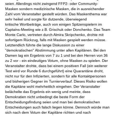
seien. Allerdings nicht zwingend FFP2- oder Community-
Masken sondern medizinische Masken, die in ausreichender
Zahl vom Veranstalter gestellt würden. Das Maskenthema war
sehr heikel und sorgte für dutzende, überwiegend
kritische Wortbeiträge, auch von einigen Spitzenspielern im
Captains-Meeting wie z.B. Grischuk oder Donchenko. Das Team
Monte Carlo, vertreten durch Almira Skripchenko, drohte mit
sofortigem Rückzug, falls mit Masken gespielt werden müsse.
Letztendlich führte die lange Diskussion zu einer
"demokratischen" Abstimmung unter allen Kapitänen. Bei den
Damen lag ein Ergebnis von 7 zu 1 und bei den Herren von 36
zu 2 vor - ein eindeutiges Votum, ohne Masken zu spielen. Der
Veranstalter drohte, dass bei einem positiven Fall (ein weiterer
Test wird vor Runde 6 durchgeführt) eine Quarantäne droht,
nicht nur für den Infizierten, sondern für alle Kontaktpersonen
und bisherigen Gegner im Turnierverlauf. Dieses Risiko wollen
die Kapitäne wohl mehrheitlich eingehen. Der Veranstalter
belächelte das Ergebnis ein wenig und meinte, dass
Demokratien nicht unbedingt die beste Form der
Entscheidungsfindung seien und man bei demokratischen
Entscheidungen auch falsch liegen könne. Dennoch würde man
sich nach dem Votum der Kapitäne richten und nach