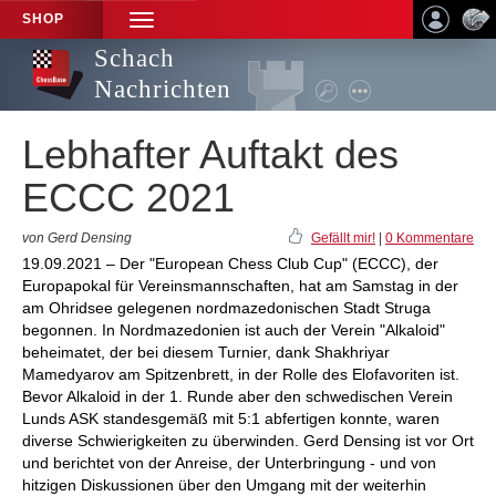
SHOP
TOGGLE
NAVIGATION
Schach
Nachrichten
Lebhafter Auftakt des
ECCC 2021
von Gerd Densing
Gefällt mir!
|
0 Kommentare
19.09.2021 – Der "European Chess Club Cup" (ECCC), der
Europapokal für Vereinsmannschaften, hat am Samstag in der
am Ohridsee gelegenen nordmazedonischen Stadt Struga
begonnen. In Nordmazedonien ist auch der Verein "Alkaloid"
beheimatet, der bei diesem Turnier, dank Shakhriyar
Mamedyarov am Spitzenbrett, in der Rolle des Elofavoriten ist.
Bevor Alkaloid in der 1. Runde aber den schwedischen Verein
Lunds ASK standesgemäß mit 5:1 abfertigen konnte, waren
diverse Schwierigkeiten zu überwinden. Gerd Densing ist vor Ort
und berichtet von der Anreise, der Unterbringung - und von
hitzigen Diskussionen über den Umgang mit der weiterhin