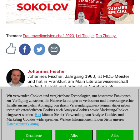
Themen:
Frauenweltmeisterschaft 2023
,
Lei Tingjie
,
Tan Zhongyi
Johannes Fischer
Johannes Fischer, Jahrgang 1963, ist FIDE-Meister
und hat in Frankfurt am Main Literaturwissenschaft
studiert. Er lebt und arbeitet in Nürnberg als
Übersetzer, Redakteur und Autor. Er schreibt regelmäßig für
KARL und veröffentlicht auf seinem eigenen Blog
Schöner
Wir verwenden Cookies und vergleichbare Technologien, um bestimmte Funktionen
zur Verfügung zu stellen, die Nutzererfahrungen zu verbessern und interessengerechte
Schein
"Notizen über Film, Literatur und Schach".
Inhalte auszuspielen. Abhängig von ihrem Verwendungszweck können dabei neben
technisch erforderlichen Cookies auch Analyse-Cookies sowie Marketing-Cookies
eingesetzt werden.
Hier
können Sie der Verwendung von Analyse-Cookies und
Marketing-Cookies widersprechen. Weitere Informationen finden Sie in unserer
Datenschutzerklärung
.
Datenschutzhinweis
|
Impressum
|
Kontakt
|
Cookies Management
|
Lizenzen
|
Detaillierte
Alles
Alles
Compliance Hotline
|
Home