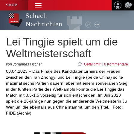
SHOP
TOGGLE
NAVIGATION
Schach
Nachrichten
Lei Tingjie spielt um die
Weltmeisterschaft
von Johannes Fischer
Gefällt mir!
|
0 Kommentare
03.04.2023 – Das Finale des Kandidatenturniers der Frauen
zwischen den Tan Zhongyi und Lei Tingjie (beide China) sollte
maximal sechs Partien dauern, aber mit einem souveränen Sieg
in der fünften Partie des Wettkampfs konnte die Lei Tingjie das
Match mit 3,5-1,5 vorzeitig für sich entscheiden. Im Juli 2023
spielt die 26-jährige nun gegen die amtierende Weltmeisterin Ju
Wenjun, die ebenfalls aus China stammt, um den Titel. | Foto:
FIDE (Archiv)