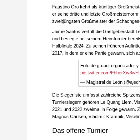
Faustino Oro kehrt als künftiger Großmeist
er seine dritte und letzte Großmeisternor
zweitjüngsten Großmeister der Schachgesc
Jaime Santos vertritt die Gastgeberstadt 
und besiegte bei seinem Heimturnier bereits
Halbfinale 2024. Zu seinen früheren Auftr
2017, in dem er eine Partie gewann, sich 
Foto de grupo, organizador y
pic.twitter.com/FhhcrXw8wH
— Magistral de León (@ajed
Die Siegerliste umfasst zahlreiche Spitzen
Turniersiegern gehören Le Quang Liem, Vi
2021 und 2022 zweimal in Folge gewann. Z
Magnus Carlsen, Vladimir Kramnik, Veselin 
Das offene Turnier