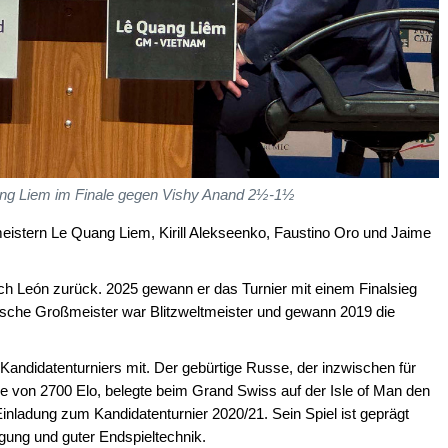
ng Liem im Finale gegen Vishy Anand 2½-1½
istern Le Quang Liem, Kirill Alekseenko, Faustino Oro und Jaime
ach León zurück. 2025 gewann er das Turnier mit einem Finalsieg
sche Großmeister war Blitzweltmeister und gewann 2019 die
s Kandidatenturniers mit. Der gebürtige Russe, der inzwischen für
rke von 2700 Elo, belegte beim Grand Swiss auf der Isle of Man den
 Einladung zum Kandidatenturnier 2020/21. Sein Spiel ist geprägt
igung und guter Endspieltechnik.