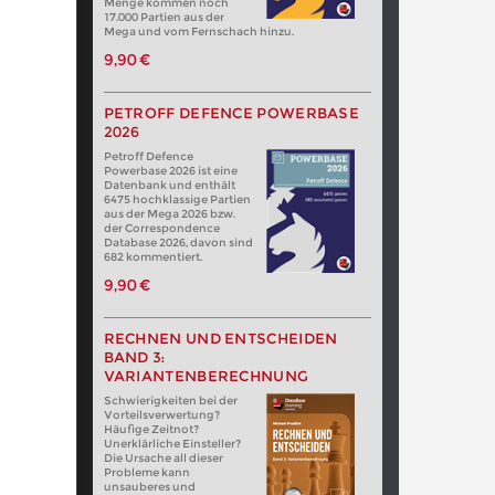
Menge kommen noch
17.000 Partien aus der
Mega und vom Fernschach hinzu.
9,90 €
PETROFF DEFENCE POWERBASE
2026
Petroff Defence
Powerbase 2026 ist eine
Datenbank und enthält
6475 hochklassige Partien
aus der Mega 2026 bzw.
der Correspondence
Database 2026, davon sind
682 kommentiert.
9,90 €
RECHNEN UND ENTSCHEIDEN
BAND 3:
VARIANTENBERECHNUNG
Schwierigkeiten bei der
Vorteilsverwertung?
Häufige Zeitnot?
Unerklärliche Einsteller?
Die Ursache all dieser
Probleme kann
unsauberes und