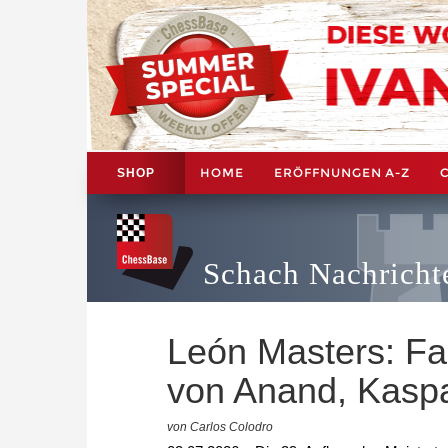
HOME
ERÖFFNUNGEN A-Z
SHOP
Schach Nachricht
León Masters: Fa
von Anand, Kasp
von Carlos Colodro