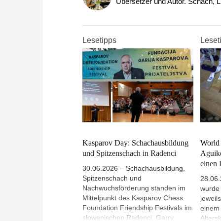
Übersetzer und Autor. Schach, L
Lesetipps
Leset
Kasparov Day: Schachausbildung
World
und Spitzenschach in Radenci
Aguik
einen 
30.06.2026 – Schachausbildung,
Spitzenschach und
28.06.
Nachwuchsförderung standen im
wurde 
Mittelpunkt des Kasparov Chess
jeweil
Foundation Friendship Festivals im
einem 
slowenischen Radenci. Garry
Alters