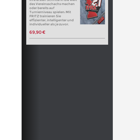
des Vereinsschachs machen
oder bereits auf
Turnierniveau spielen: Mit
FRITZ trainieren Sie
effizienter, intelligenter und
individueller als je zuvor.
69,90 €