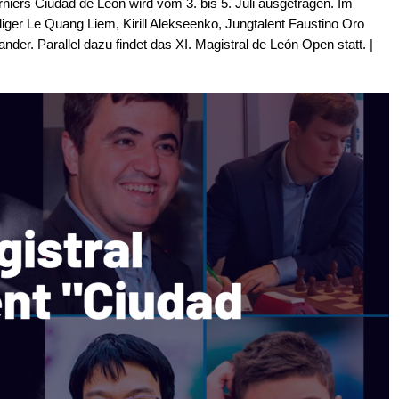
rniers Ciudad de León wird vom 3. bis 5. Juli ausgetragen. Im
eidiger Le Quang Liem, Kirill Alekseenko, Jungtalent Faustino Oro
der. Parallel dazu findet das XI. Magistral de León Open statt. |