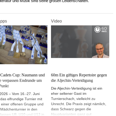
iteratur und Musik sind seine großen Leidenschaften.
ipps
Video
 Cadets Cup: Naumann und
60m Ein giftiges Repertoire gegen
e verpassen Endrunde um
die Aljechin-Verteidigung
Punkt
Die Aljechin-Verteidigung ist ein
eher seltener Gast im
2026 – Vom 16.-27. Juni
Turnierschach, vielleicht zu
das elfrundige Turnier mit
Unrecht. Die Praxis zeigt nämlich,
s einer offenen Gruppe und
dass Schwarz gegen die
Mädchenturnier in den
Hauptvarianten ganz gut
klassen U8, U10 und U12 in