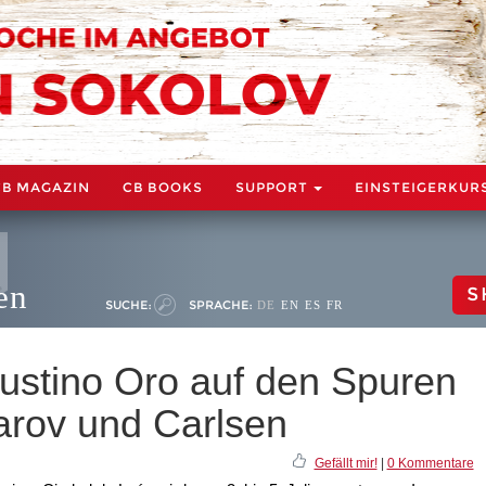
CB MAGAZIN
CB BOOKS
SUPPORT
EINSTEIGERKUR
en
S
SUCHE:
SPRACHE:
DE
EN
ES
FR
ustino Oro auf den Spuren
arov und Carlsen
Gefällt mir!
|
0 Kommentare