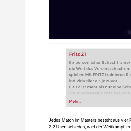
Fritz 21
Ihr persönlicher Schachtrainer -
die Welt des Vereinsschachs m
spielen: Mit FRITZ trainieren Sie
individueller als je zuvor.
FRITZ ist mehr als nur eine Sch
Trainingsrevolution! Egal, ob Si
Vereinsschachs machen oder ber
Mehr...
FRITZ trainieren Sie effizienter,
zuvor.
Jedes Match im Masters besteht aus vier Pa
2-2 Unentschieden, wird der Wettkampf im 