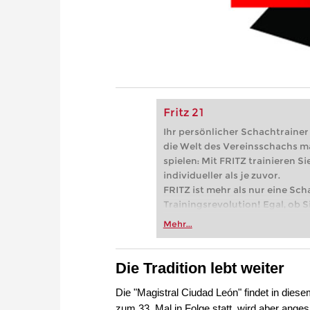
Fritz 21
Ihr persönlicher Schachtrainer -
die Welt des Vereinsschachs m
spielen: Mit FRITZ trainieren Sie
individueller als je zuvor.
FRITZ ist mehr als nur eine Sch
Trainingsrevolution! Egal, ob Si
Vereinsschachs machen oder ber
Mehr...
FRITZ trainieren Sie effizienter,
zuvor.
Die Tradition lebt weiter
Die "Magistral Ciudad León" findet in dies
zum 33. Mal in Folge statt, wird aber anges