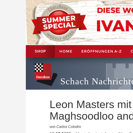
HOME
ERÖFFNUNGEN A-Z
SHOP
Schach Nachricht
Leon Masters mit
Maghsoodloo and
von Carlos Colodro