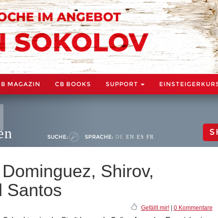
CB MAGAZIN
CB BOOKS
SUPPORT
EINSTEIGERKUR
en
S
SUCHE:
SPRACHE:
DE
EN
ES
FR
 Dominguez, Shirov,
 Santos
Gefällt mir!
|
0 Kommentare