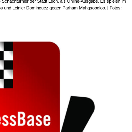
le Schachturnier der Stadt Leon, als Online-Ausgabe. Es spielen im
tos und Leinier Dominguez gegen Parham Mahgsoodloo. | Fotos: