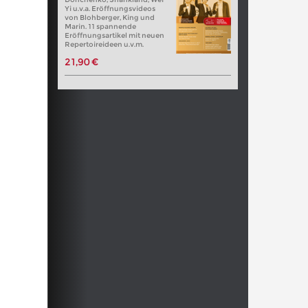
Yi u.v.a. Eröffnungsvideos
von Blohberger, King und
Marin. 11 spannende
Eröffnungsartikel mit neuen
Repertoireideen u.v.m.
21,90 €