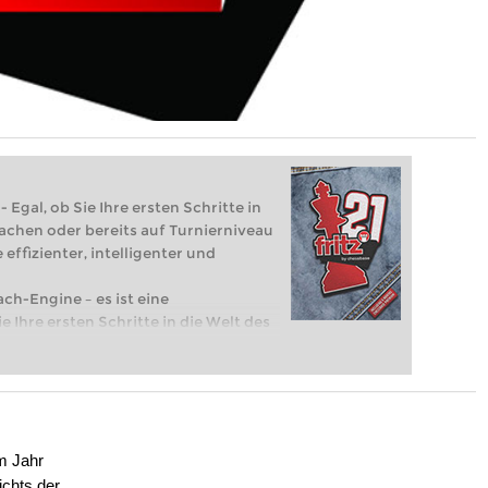
 Egal, ob Sie Ihre ersten Schritte in
achen oder bereits auf Turnierniveau
 effizienter, intelligenter und
ach-Engine – es ist eine
e Ihre ersten Schritte in die Welt des
eits auf Turnierniveau spielen: Mit
 intelligenter und individueller als je
em Jahr
ichts der