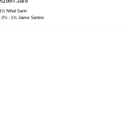
etzten Jahr
1½ Nihal Sarin
2½ : 1½ Jaime Santos