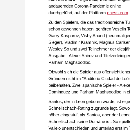
andauernden Corona-Pandemie online
durchgeführt, auf der Plattform
chess.com
.
Zu den Spielern, die das traditionsreiche Tu
schon gewonnen haben, gehören Veselin T
Garry Kasparov, Vishy Anand (neunmalige
Sieger), Vladimir Kramnik, Magnus Carlsen
Wesley So und zwei Teilnehmer der diesjäh
Ausgabe - Alexei Shirov und Titelverteidige
Parham Maghsoodloo.
Obwohl sich die Spieler aus offensichtliche
Gründen nicht im "Auditorio Ciudad de León
beibehalten. Zwei spanische Spieler - Ale
Dominguez und Parham Maghsoodloo in eine
Santos, der in Leon geboren wurde, ist eig
Schnellschach-Rating zugrunde legt. Sowoh
höher eingestuft als Santos, aber der Leon
Schnellschach seine Domäne ist. So spiel
Vallejo unentschieden und unterlag erst im 