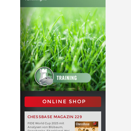
ONLINE SHOP
CHESSBASE MAGAZIN 229
FIDE World Cup 2025 mit
Analysen von Blübaum,
Donchenko, Shankland, Wei