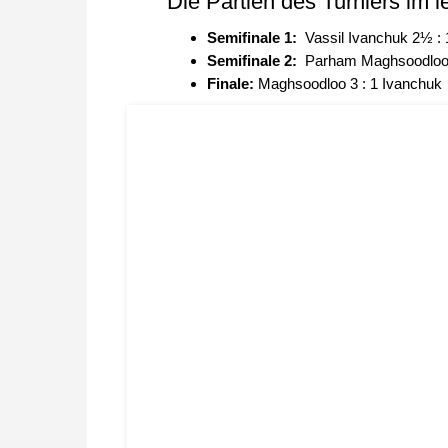
Die Partien des Turniers im l
Semifinale 1:
Vassil Ivanchuk 2½ : 
Semifinale 2:
Parham Maghsoodloo 
Finale:
Maghsoodloo 3 : 1 Ivanchuk