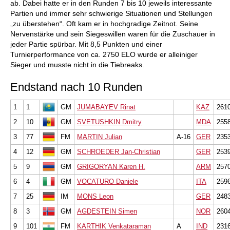
ab. Dabei hatte er in den Runden 7 bis 10 jeweils interessante
Partien und immer sehr schwierige Situationen und Stellungen
„zu überstehen“. Oft kam er in hochgradige Zeitnot. Seine
Nervenstärke und sein Siegeswillen waren für die Zuschauer in
jeder Partie spürbar. Mit 8,5 Punkten und einer
Turnierperformance von ca. 2750 ELO wurde er alleiniger
Sieger und musste nicht in die Tiebreaks.
Endstand nach 10 Runden
1
1
GM
JUMABAYEV Rinat
KAZ
261
2
10
GM
SVETUSHKIN Dmitry
MDA
255
3
77
FM
MARTIN Julian
A-16
GER
235
4
12
GM
SCHROEDER Jan-Christian
GER
253
5
9
GM
GRIGORYAN Karen H.
ARM
257
6
4
GM
VOCATURO Daniele
ITA
259
7
25
IM
MONS Leon
GER
248
8
3
GM
AGDESTEIN Simen
NOR
260
9
101
FM
KARTHIK Venkataraman
A
IND
231