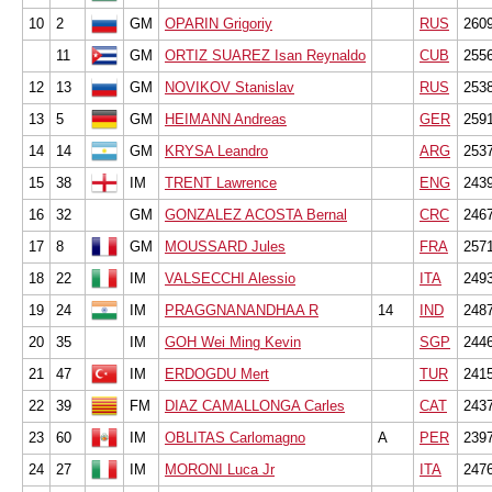
10
2
GM
OPARIN Grigoriy
RUS
260
11
GM
ORTIZ SUAREZ Isan Reynaldo
CUB
255
12
13
GM
NOVIKOV Stanislav
RUS
253
13
5
GM
HEIMANN Andreas
GER
259
14
14
GM
KRYSA Leandro
ARG
253
15
38
IM
TRENT Lawrence
ENG
243
16
32
GM
GONZALEZ ACOSTA Bernal
CRC
246
17
8
GM
MOUSSARD Jules
FRA
257
18
22
IM
VALSECCHI Alessio
ITA
249
19
24
IM
PRAGGNANANDHAA R
14
IND
248
20
35
IM
GOH Wei Ming Kevin
SGP
244
21
47
IM
ERDOGDU Mert
TUR
241
22
39
FM
DIAZ CAMALLONGA Carles
CAT
243
23
60
IM
OBLITAS Carlomagno
A
PER
239
24
27
IM
MORONI Luca Jr
ITA
247