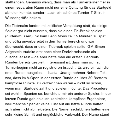
stattfanden. Genauso wenig, dass man als Turnierteilnehmer in
einem separaten Raum nicht nur eine Quittung für das Startgeld
abholen konnte, sondern auch ein schönes Turnier-T-Shirt in
Wunschgröße bekam.
Die Tiebreaks fanden mit zeitlicher Verspätung statt, da einige
Spieler gar nicht wussten, dass sie einen Tie-Break spielen
(dürfen/müssen). So kam Leon Mons ca. 15 Minuten zu spät
und völlig unvorbereitet in den Turnierbereich und war
überrascht, dass er einen Tiebreak spielen sollte. GM Simen
Adgestein trudelte erst nach einer Dreiviertelstunde als
Zuschauer rein – da aber hatte man die ersten Tiebreak-
Runden bereits gespielt. Interessant ist, dass man sich zu
Turnierbeginn nicht zu registrieren braucht. Es wird einfach die
erste Runde ausgelost … basta. Unangenehmer Nebeneffekt
war, dass im A-Open in der ersten Runde an über 30 Brettern
kampflose Punkte zu verzeichnen waren – nicht so schön,
wenn man Startgeld zahlt und spielen möchte. Das Procedere
sei wohl in Spanien so, berichtete mir ein anderer Spieler. In der
letzten Runde gab es auch zahlreiche kampflose Ergebnisse,
weil manche Spanier keine Lust auf die letzte Runde hatten,
sich aber nicht abmeldeten. Die Namensschildchen hatten eine
sehr kleine Schrift und unglückliche Farbwahl. Der Name stand