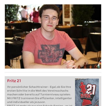
Fritz 21
Ihr persönlicher Schachtrainer - Egal, ob Sie Ihre
ersten Schritte in die Welt des Vereinsschachs
machen oder bereits auf Turnierniveau spielen:
Mit FRITZ trainieren Sie effizienter, intelligenter
und individueller als je zuvor.
FRITZ ist mehr als nur eine Schach-Engine – es ist