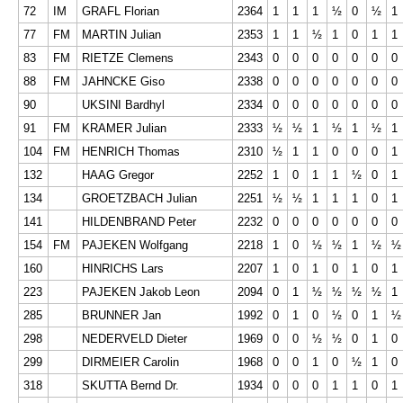
72
IM
GRAFL Florian
2364
1
1
1
½
0
½
1
77
FM
MARTIN Julian
2353
1
1
½
1
0
1
1
83
FM
RIETZE Clemens
2343
0
0
0
0
0
0
0
88
FM
JAHNCKE Giso
2338
0
0
0
0
0
0
0
90
UKSINI Bardhyl
2334
0
0
0
0
0
0
0
91
FM
KRAMER Julian
2333
½
½
1
½
1
½
1
104
FM
HENRICH Thomas
2310
½
1
1
0
0
0
1
132
HAAG Gregor
2252
1
0
1
1
½
0
1
134
GROETZBACH Julian
2251
½
½
1
1
1
0
1
141
HILDENBRAND Peter
2232
0
0
0
0
0
0
0
154
FM
PAJEKEN Wolfgang
2218
1
0
½
½
1
½
½
160
HINRICHS Lars
2207
1
0
1
0
1
0
1
223
PAJEKEN Jakob Leon
2094
0
1
½
½
½
½
1
285
BRUNNER Jan
1992
0
1
0
½
0
1
½
298
NEDERVELD Dieter
1969
0
0
½
½
0
1
0
299
DIRMEIER Carolin
1968
0
0
1
0
½
1
0
318
SKUTTA Bernd Dr.
1934
0
0
0
1
1
0
1