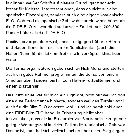
in dünner weißer Schrift auf blauem Grund, ganz schlecht
lesbar für Kiebitze. Interessant auch, dass es nicht nur eine
spanische Elozahl gibt, sondern auch eine eigene katalanische
ELO. Während die spanische Zahl wohl nur ein wenig höher als
die FIDE-ELO ist, war die katalanische Zahl oftmals 200-300
Punkte höher als die FIDE-ELO.
Positiv hervorgehoben wird, dass – entgegen früherer Hören-
und Sagen-Berichte – die Turnierräumlichkeiten (auch die
Nebenräume für die letzten Bretter) alle vorzüglich klimatisiert
waren.
Die Turnierorganisatoren gaben sich wirklich Mühe und stellten
auch ein gutes Rahmenprogramm auf die Beine: von einem
Simultan über Tandem bis hin zum Hallen-Fußballturnier und
einem Blitzturnier.
Das Blitzturnier war für mich ein Highlight, nicht nur weil ich dort
eine gute Performance hinlegte, sondern weil das Turnier wohl
auch für die Blitz-ELO gewertet wird – und ich somit bald auch
eine FIDE-Blitz-ELO habe. In Erinnerung bleibt aber
festzuhalten, dass die im Blitzturnier zur Startrangliste zugrunde
gelegte Wertungszahl in vielen Fällen die katalanische Zahl war.
Das heißt, man hat sich vielleicht schon über einen Sieg gegen