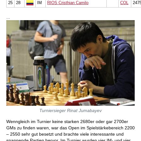
25
28
IM
RIOS Cristhian Camilo
COL
247
...
Turniersieger Rinat Jumabayev
Wenngleich im Turnier keine starken 2680er oder gar 2700er
GMs zu finden waren, war das Open im Spielstärkebereich 2200
– 2550 sehr gut besetzt und brachte viele interessante und
spannende Partien hervor. Im Turnier wurden vier IM- und vier