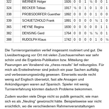
322
WERNER Holger
1926
0
0
1
½
0
0
1
324
BECKER Tobias
1917
½
0
1
0
1
0
1
338
PROBSDORFER Guenther
1892
0
0
0
0
1
0
0
339
SCHUETZHOLD Frank
1891
0
0
0
0
½
1
0
365
HEYNE Regina
1830
0
0
0
0
0
1
1
382
DENSING Gerd
1764
0
0
0
½
½
0
1
388
RUDOLPH Klaus
1742
0
0
0
0
1
0
½
Die Turnierorganisation verlief insgesamt routiniert und gut. Die
Liveübertragung vor Ort mit vielen Zuschauerreihen war sehr
schön und die Ergebnis-Publikation bzw. Mitteilung der
Paarungen am Vorabend via „chess-results“ lief reibungslos. Für
mich als Erstteilnehmer sind jedoch ein paar Sachen auffällig
und verbesserungswürdig gewesen. Einerseits wurde recht
wenig auf Englisch übersetzt, fast alle Ansagen und
Ankündigungen waren auf Spanisch. Spieler mit wenig
Turniererfahrung könnten dadurch Probleme bekommen.
Zudem wurden viele Dinge nicht so publik gemacht, wie man
sich es als „Neuling“ gewünscht hätte. Beispielsweise war nicht
ersichtlich, wo die verschiedenen Rahmenveranstaltungen