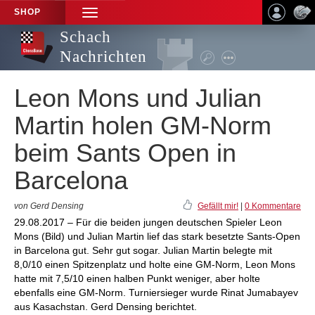
SHOP
TOGGLE
NAVIGATION
Schach
Nachrichten
Leon Mons und Julian
Martin holen GM-Norm
beim Sants Open in
Barcelona
von Gerd Densing
Gefällt mir!
|
0 Kommentare
29.08.2017 – Für die beiden jungen deutschen Spieler Leon
Mons (Bild) und Julian Martin lief das stark besetzte Sants-Open
in Barcelona gut. Sehr gut sogar. Julian Martin belegte mit
8,0/10 einen Spitzenplatz und holte eine GM-Norm, Leon Mons
hatte mit 7,5/10 einen halben Punkt weniger, aber holte
ebenfalls eine GM-Norm. Turniersieger wurde Rinat Jumabayev
aus Kasachstan. Gerd Densing berichtet.