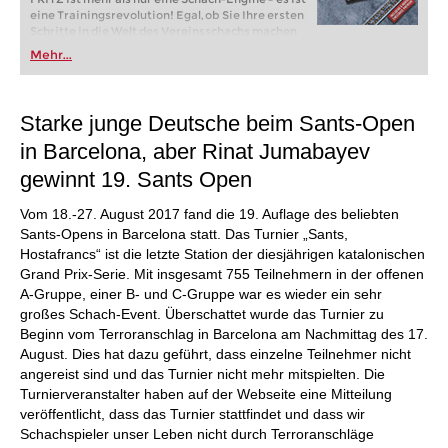
eine Trainingsrevolution! Egal, ob Sie Ihre ersten
Schritte in die Welt des Vereinsschachs machen
oder bereits auf Turnierniveau spielen: Mit
Mehr...
FRITZ trainieren Sie effizienter, intelligenter und
individueller als je zuvor.
Starke junge Deutsche beim Sants-Open
in Barcelona, aber Rinat Jumabayev
gewinnt 19. Sants Open
Vom 18.-27. August 2017 fand die 19. Auflage des beliebten
Sants-Opens in Barcelona statt. Das Turnier „Sants,
Hostafrancs“ ist die letzte Station der diesjährigen katalonischen
Grand Prix-Serie. Mit insgesamt 755 Teilnehmern in der offenen
A-Gruppe, einer B- und C-Gruppe war es wieder ein sehr
großes Schach-Event. Überschattet wurde das Turnier zu
Beginn vom Terroranschlag in Barcelona am Nachmittag des 17.
August. Dies hat dazu geführt, dass einzelne Teilnehmer nicht
angereist sind und das Turnier nicht mehr mitspielten. Die
Turnierveranstalter haben auf der Webseite eine Mitteilung
veröffentlicht, dass das Turnier stattfindet und dass wir
Schachspieler unser Leben nicht durch Terroranschläge