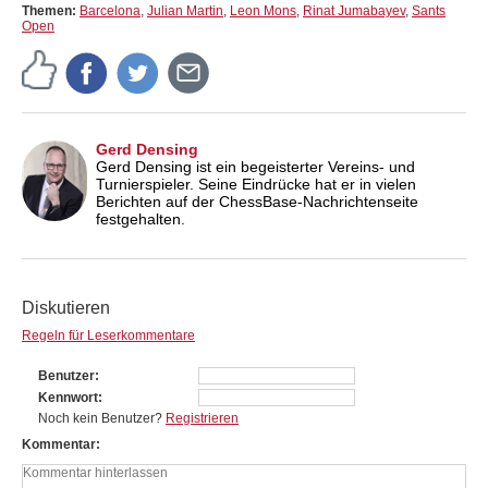
Themen:
Barcelona
,
Julian Martin
,
Leon Mons
,
Rinat Jumabayev
,
Sants
Open
Gerd Densing
Gerd Densing ist ein begeisterter Vereins- und
Turnierspieler. Seine Eindrücke hat er in vielen
Berichten auf der ChessBase-Nachrichtenseite
festgehalten.
Diskutieren
Regeln für Leserkommentare
Benutzer
Kennwort
Noch kein Benutzer?
Registrieren
Kommentar