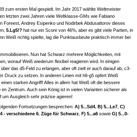
989 zum ersten Mal gespielt. Im Jahr 2017 wählte Weltmeister
en letzten zwei Jahren viele Weltklasse-GMs wie Fabiano
n Foreest, Andrey Esipenko und Nodirbek Abdusattorov dieses
en.
5.Lg5!?
hat nur ein Score von 46%, aber es gibt viele Partien, in
nn Weiß richtig spielte, lag die Punktausbeute praktisch immer bei
 immobilisieren. Nun hat Schwarz mehrere Möglichkeiten, mit
 worauf Weiß wiederum flexibel reagieren wird. In einigen
über das d5-Feld zu erlangen, aber oft zielt er auch darauf ab, c3-
r Druck zu setzen. In anderen Linien mit h6-g5 opfert Weiß
inen starken Angriff! Alles in allem hat Weiß oft die bessere
im Zentrum. Auch sein König ist in vielen Varianten sicherer als
um Ausgleich sehr präzise agieren!
olgenden Fortsetzungen besprechen:
A) 5...Sd4
,
B) 5...Le7
,
C)
Lh4 - verschiedene
6. Züge für Schwarz
,
F) 5...a6
sowie
G) 5...0-