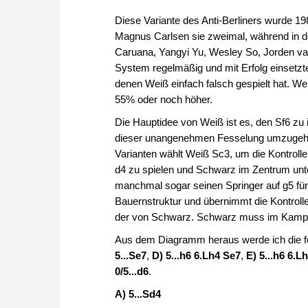
Diese Variante des Anti-Berliners wurde 1
Magnus Carlsen sie zweimal, während in d
Caruana, Yangyi Yu, Wesley So, Jorden va
System regelmäßig und mit Erfolg einsetzt
denen Weiß einfach falsch gespielt hat. We
55% oder noch höher.
Die Hauptidee von Weiß ist es, den Sf6 zu
dieser unangenehmen Fesselung umzugehen,
Varianten wählt Weiß Sc3, um die Kontrolle 
d4 zu spielen und Schwarz im Zentrum unte
manchmal sogar seinen Springer auf g5 für e
Bauernstruktur und übernimmt die Kontrolle 
der von Schwarz. Schwarz muss im Kampf 
Aus dem Diagramm heraus werde ich die f
5...Se7
,
D)
5...h6 6.Lh4 Se7
,
E) 5...h6 6.
0/5
...d6
.
A) 5...Sd4