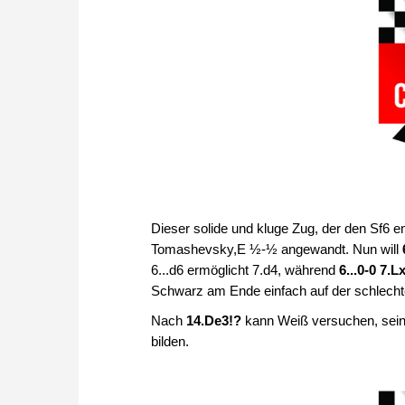
Dieser solide und kluge Zug, der den Sf6 e
Tomashevsky,E ½-½ angewandt. Nun will
6...d6 ermöglicht 7.d4, während
6...0-0
7.L
Schwarz am Ende einfach auf der schlechte
Nach
14.De3!?
kann Weiß versuchen, seine
bilden.