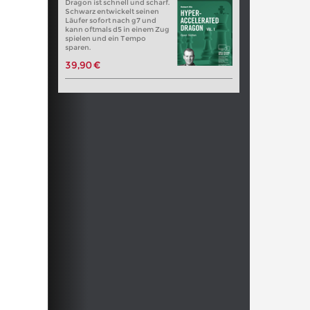
Dragon ist schnell und scharf.
Schwarz entwickelt seinen
Läufer sofort nach g7 und
kann oftmals d5 in einem Zug
spielen und ein Tempo
sparen.
39,90 €