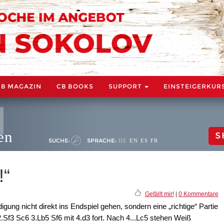
CB MAGAZIN
CB BOOKS
SUPPORT
EINSTEIGERKUR
en
S
SUCHE:
SPRACHE:
DE
EN
ES
FR
!“
Gefällt mir!
|
0 Kommentare
igung nicht direkt ins Endspiel gehen, sondern eine „richtige“ Partie
2.Sf3 Sc6 3.Lb5 Sf6 mit 4.d3 fort. Nach 4...Lc5 stehen Weiß