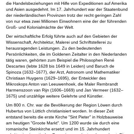
die Handelsbeziehungen mit Hilfe von Expeditionen auf Amerika
und Asien ausgedehnt. Im 17. Jahrhundert war der Staatenbund
der niederländischen Provinzen trotz der recht geringen Zahl
von nur etwa zwei Millionen Einwohnern eine der der führenden
Groß- und Kolonialmächte der Welt.
Der wirtschaftliche Erfolg führte auch auf den Gebieten der
Wissenschaft, Architektur, Malerei und Schriftstellerei zu
herausragenden Leistungen. Zu den bedeutenden
Persönlichkeiten, die im Goldenen Zeitalter in den Niederlanden
tätig waren, gehörten zum Beispiel die Philosophen René
Descartes (lebte 1628 bis 1649 in Leiden) und Baruch de
Spinoza (1632–1677), der Arzt, Astronom und Mathematiker
Christiaan Huygens (1629–1695), der Entwickler des
Mikroskops Anton van Leeuwenhoek, die Maler Rembrandt
Harmenszoon van Rijn (1606–1669) und Jan Vermeer (1632–
1675) und unzählige weitere Gelehrte und Künstler.
Um 800 n. Chr. war die Bevölkerung der Region Löwen durch
Hubertus von Lüttich christianisiert worden. In dieser Zeit
entstand bereits die erste Kirche "Sint Pieter" in Holzbauweise
am heutigen "Groote Markt". Um 1200 wurde sie durch eine
romanische Steinkirche ersetzt und im 15. Jahrhundert