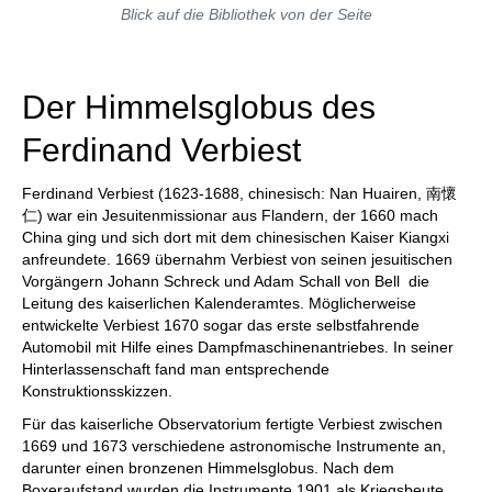
Blick auf die Bibliothek von der Seite
Der Himmelsglobus des
Ferdinand Verbiest
Ferdinand Verbiest (1623-1688, chinesisch: Nan Huairen, 南懷
仁) war ein Jesuitenmissionar aus Flandern, der 1660 mach
China ging und sich dort mit dem chinesischen Kaiser Kiangxi
anfreundete. 1669 übernahm Verbiest von seinen jesuitischen
Vorgängern Johann Schreck und Adam Schall von Bell die
Leitung des kaiserlichen Kalenderamtes. Möglicherweise
entwickelte Verbiest 1670 sogar das erste selbstfahrende
Automobil mit Hilfe eines Dampfmaschinenantriebes. In seiner
Hinterlassenschaft fand man entsprechende
Konstruktionsskizzen.
Für das kaiserliche Observatorium fertigte Verbiest zwischen
1669 und 1673 verschiedene astronomische Instrumente an,
darunter einen bronzenen Himmelsglobus. Nach dem
Boxeraufstand wurden die Instrumente 1901 als Kriegsbeute