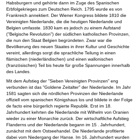
Habsburgern und gehörte dann im Zuge des Spanischen
Erbfolgekrieges zum Deutschen Reich. 1795 wurde es von
Frankreich annektiert. Der Wiener Kongress bildete 1810 die
Vereinigten Niederlande, die die heutigen Niederlande und
Belgien umfasste. 1830 kam es jedoch zu einem Aufstand
("Belgische Revolution") der südlichen katholischen Provinzen,
die nun den Staat Belgien begründeten. Zwar war die
Bevölkerung des neuen Staates in ihrer Kultur und Geschichte
vereint, allerdings sorgt die sprachliche Teilung in einen
flämischen (niederländischen) und einen wallonischen
(französischen) Teil bis heute für große Spannungen innerhalb
des Landes.
Mit dem Aufstieg der "Sieben Vereinigten Provinzen" eng
verbunden ist das "Goldene Zeitalter" der Niederlande. Im Jahr
1581 sagten sich die nördlichen Provinzen der Niederlande
offiziell vom spanischen Königshaus los und bildete in der Folge
de facto eine bürgerlich regierte Republik. Erst im 18.
Jahrhundert kehrten die Niederlande mit Wilhelm von Oranien
wieder zu einer Monarchie zurück. Der wirtschaftliche Aufstieg
Flanderns und der Niederlande begann im 15 . Jahrhundert,
zunächst mit dem Ostseehandel. Die Niederlande profitierte
dabei vom Niedergang der Hanse. Im 16. Jahrhundert wurden