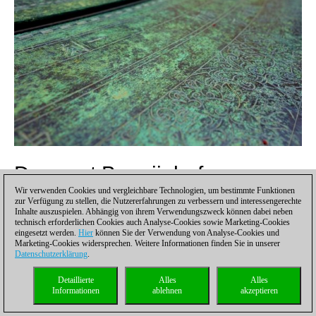
De groot Beguijnhof
Wir verwenden Cookies und vergleichbare Technologien, um bestimmte Funktionen
zur Verfügung zu stellen, die Nutzererfahrungen zu verbessern und interessengerechte
Der "Große Beginenhof" in Leuven bildete eine kleine Stadt
Inhalte auszuspielen. Abhängig von ihrem Verwendungszweck können dabei neben
innerhalb der Stadt. Die Beginen sind eine Ordensgemeinschaft,
technisch erforderlichen Cookies auch Analyse-Cookies sowie Marketing-Cookies
deren Mitglieder, allerdings ohne Gelübde und ohne Klausur,
eingesetzt werden.
Hier
können Sie der Verwendung von Analyse-Cookies und
Marketing-Cookies widersprechen. Weitere Informationen finden Sie in unserer
zusammenlebten. Solche Gemeinschaften gab es in Flandern,
Datenschutzerklärung
.
Deutschland, der Schweiz, Oberitalien und Frankreich seit dem
12. Jahrhundert. Möglicherweise geht der Name auf den
Detaillierte
Alles
Alles
Lütticher Pfarrer Lambert le Bégue zurück, der 1180 in Lüttich in
Informationen
ablehnen
akzeptieren
einem großen Garten unverheirateten Frauen und Witwen,
ohne "Unterschied von Stand oder Vermögen", Häuser zur