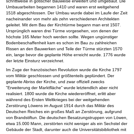
schrittweise in gotischer Bauweise erweitert und umgebaut. Die
Umbauarbeiten begannen 1410 und waren erst weitgehend
1518 abgeschlossen. Der Umbau wurde dabei im Laufe der Zeit
nacheinander von mehr als zehn verschiedenen Architekten
geleitet. Mit dem Bau der Kirchtürme begann man erst 1507.
Ursprünglich waren drei Türme vorgesehen, von denen der
höchste 165 Meter hoch werden sollte. Wegen ungünstiger
Bodenbeschaffenheit kam es schon im Bau zu zahlreichen
Rissen an den Bauwerken und Teile der Türme stürzten 1570
ein, lange bevor die geplante Höhe erreicht wurde. 1776 wurde
der letzte Einsturz verzeichnet.
Im Zuge der französischen Revolution wurde die Kirche 1797
vom Militär geschlossen und größtenteils geplündert. Der
geplante Abriss der Kirche, und zwar offiziell zwecks
"Erweiterung der Marktfläche" wurde letztendlich aber nicht
realisiert. 1800 wurde die Kirche wiedereröffnet, erlitt aber
während des Ersten Weltkrieges bei der weitgehenden
Zerstörung Löwens im August 1914 durch das Militär des
Deutschen Reiches ein großes Maß an Zerstörung, aufgrund
von Brandstiftun. Die deutschen Besatzungstruppen von Löwen,
etwa 15.000 Mann, zerstörten nicht weniger als ein Sechstel der
Gebäude der Stadt, darunter auch die Universitätsbibliothek mit