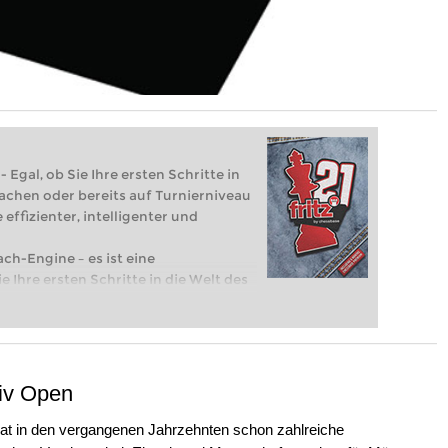
 Egal, ob Sie Ihre ersten Schritte in
achen oder bereits auf Turnierniveau
 effizienter, intelligenter und
ach-Engine – es ist eine
e Ihre ersten Schritte in die Welt des
eits auf Turnierniveau spielen: Mit
 intelligenter und individueller als je
div Open
 hat in den vergangenen Jahrzehnten schon zahlreiche