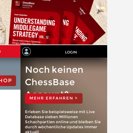
S
LOGIN
Noch keinen
ChessBase
HOP
Account?
MEHR ERFAHREN >
Erleben Sie beispielsweise mit Live
Database sieben Millionen
Schachpartien online und bleiben Sie
durch wöchentliche Updates immer
aktuell.