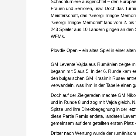
Schachturniere ausgerichtet – den Europäi
Frauen und Senioren, usw. Doch das Turnier 
Meisterschaft, das “Georgi Tringov Memorial”
“Georgi Tringov Memorial” fand vom 2. bis 9
243 Spieler aus 10 Ländern gingen an den
WFMs.
Plovdiv Open – ein altes Spiel in einer alten
GM Levente Vajda aus Rumänien zeigte mit 
begann mit 5 aus 5. In der 6. Runde kam e
den bulgarischen GM Krasimir Rusev antret
verwandeln, was ihm in der Tabelle einen 
Doch auf der Zielgeraden machte GM Nikol
und in Runde 8 und zog mit Vajda gleich. 
Spitze und ihre Direktbegegnung in der le
diese Partie Remis endete, landeten Levent
gemeinsam auf dem geteilten ersten Platz 
Dritter nach Wertung wurde der rumänische 