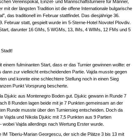
schen Vereinspokal, Einzel- und Mannschaftsturniere für Männer,
mit der längsten Tradition ist die offene Internationale bulgarische
, das traditionell im Februar stattfindet. Das diesjährige 36.
. Februar statt, gespielt wurde im 5-Sterne-Hotel Novotel Plovdiv.
 Start, darunter 16 GMs, 5 WGMs, 13, IMs, 4 WIMs, 12 FMs und 5
 Stadt!
einem fulminanten Start, dass er das Turnier gewinnen wollte: er
s dann zur vielleicht entscheidenden Partie. Vajda musste gegen
en und konnte eine schlechtere Stellung noch in einen Sieg
ganzen Punkt Vorsprung bescherte.
a Djukic aus Montenegro Boden gut. Djukic gewann in Runde 7
Nach 8 Runden lagen beide mit je 7 Punkten gemeinsam an der
tzten Runde musste über den Turniersieg entscheiden. Doch da
e Vajda und Nikola Djukic mit 7,5 Punkten aus 9 Partien
– wobei Vajda allerdings nach Wertung Erster wurde.
IM Tiberiu-Marian Georgescu, der sich die Plätze 3 bis 13 mit