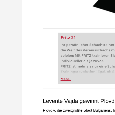
Fritz 21
Ihr persönlicher Schachtrainer -
die Welt des Vereinsschachs m
spielen: Mit FRITZ trainieren Sie
individueller als je zuvor.
FRITZ ist mehr als nur eine Sch
Trainingsrevolution! Egal, ob Si
Vereinsschachs machen oder ber
Mehr...
FRITZ trainieren Sie effizienter,
zuvor.
Levente Vajda gewinnt Plov
Plovdiv, die zweitgrößte Stadt Bulgariens,