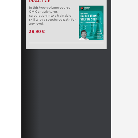
PRACTICE
In this two-volume course
GM Ganguly turns
calculation into a trainable
skill with a structured path for
any level.
39,90 €