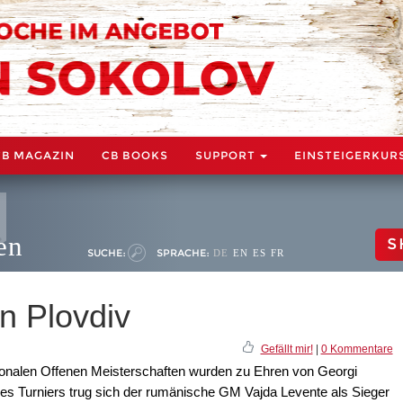
CB MAGAZIN
CB BOOKS
SUPPORT
EINSTEIGERKUR
en
S
SUCHE:
SPRACHE:
DE
EN
ES
FR
n Plovdiv
Gefällt mir!
|
0 Kommentare
tionalen Offenen Meisterschaften wurden zu Ehren von Georgi
des Turniers trug sich der rumänische GM Vajda Levente als Sieger