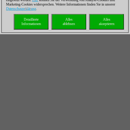
eingesetzt werden.
Hier
können Sie der Verwendung von Analyse-Cookies und
Marketing-Cookies widersprechen. Weitere Informationen finden Sie in unserer
Datenschutzerklärung
.
Detaillierte
Alles
Alles
Informationen
ablehnen
akzeptieren