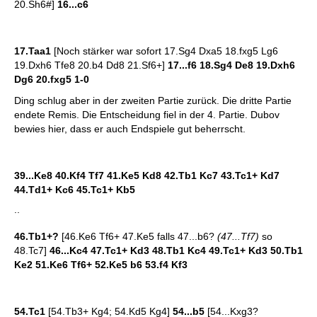
20.Sh6#]
16...c6
17.Taa1
[Noch stärker war sofort 17.Sg4 Dxa5 18.fxg5 Lg6
19.Dxh6 Tfe8 20.b4 Dd8 21.Sf6+]
17...f6 18.Sg4 De8 19.Dxh6
Dg6 20.fxg5 1-0
Ding schlug aber in der zweiten Partie zurück. Die dritte Partie
endete Remis. Die Entscheidung fiel in der 4. Partie. Dubov
bewies hier, dass er auch Endspiele gut beherrscht.
39...Ke8 40.Kf4 Tf7 41.Ke5 Kd8 42.Tb1 Kc7 43.Tc1+ Kd7
44.Td1+ Kc6 45.Tc1+ Kb5
..
46.Tb1+?
[46.Ke6 Tf6+ 47.Ke5 falls 47...b6?
(47...Tf7)
so
48.Tc7]
46...Kc4 47.Tc1+ Kd3 48.Tb1 Kc4 49.Tc1+ Kd3 50.Tb1
Ke2 51.Ke6 Tf6+ 52.Ke5 b6 53.f4 Kf3
54.Tc1
[54.Tb3+ Kg4; 54.Kd5 Kg4]
54...b5
[54...Kxg3?