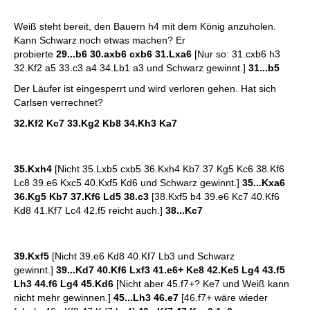
Weiß steht bereit, den Bauern h4 mit dem König anzuholen.
Kann Schwarz noch etwas machen? Er
probierte
29...b6
30.axb6 cxb6 31.Lxa6
[Nur so: 31.cxb6 h3
32.Kf2 a5 33.c3 a4 34.Lb1 a3 und Schwarz gewinnt.]
31...b5
Der Läufer ist eingesperrt und wird verloren gehen. Hat sich
Carlsen verrechnet?
32.Kf2 Kc7 33.Kg2 Kb8 34.Kh3 Ka7
35.Kxh4
[Nicht 35.Lxb5 cxb5 36.Kxh4 Kb7 37.Kg5 Kc6 38.Kf6
Lc8 39.e6 Kxc5 40.Kxf5 Kd6 und Schwarz gewinnt.]
35...Kxa6
36.Kg5 Kb7 37.Kf6 Ld5 38.c3
[38.Kxf5 b4 39.e6 Kc7 40.Kf6
Kd8 41.Kf7 Lc4 42.f5 reicht auch.]
38...Kc7
39.Kxf5
[Nicht 39.e6 Kd8 40.Kf7 Lb3 und Schwarz
gewinnt.]
39...Kd7 40.Kf6 Lxf3 41.e6+ Ke8 42.Ke5 Lg4 43.f5
Lh3 44.f6 Lg4 45.Kd6
[Nicht aber 45.f7+? Ke7 und Weiß kann
nicht mehr gewinnen.]
45...Lh3 46.e7
[46.f7+ wäre wieder