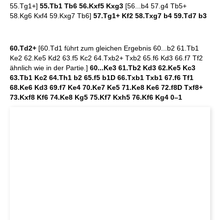
55.Tg1+]
55.Tb1 Tb6 56.Kxf5 Kxg3
[56...b4 57.g4 Tb5+
58.Kg6 Kxf4 59.Kxg7 Tb6]
57.Tg1+ Kf2 58.Txg7 b4 59.Td7 b3
60.Td2+
[60.Td1 führt zum gleichen Ergebnis 60...b2 61.Tb1
Ke2 62.Ke5 Kd2 63.f5 Kc2 64.Txb2+ Txb2 65.f6 Kd3 66.f7 Tf2
ähnlich wie in der Partie.]
60...Ke3 61.Tb2 Kd3 62.Ke5 Kc3
63.Tb1 Kc2 64.Th1 b2 65.f5 b1D 66.Txb1 Txb1 67.f6 Tf1
68.Ke6 Kd3 69.f7 Ke4 70.Ke7 Ke5 71.Ke8 Ke6 72.f8D Txf8+
73.Kxf8 Kf6 74.Ke8 Kg5 75.Kf7 Kxh5 76.Kf6 Kg4
0–1