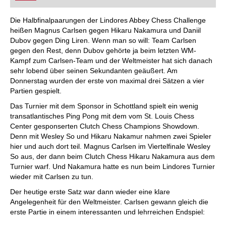
FRITZ trainieren Sie effizienter, intelligenter und
individueller als je zuvor.
Die Halbfinalpaarungen der Lindores Abbey Chess Challenge
heißen Magnus Carlsen gegen Hikaru Nakamura und Daniil
Dubov gegen Ding Liren. Wenn man so will: Team Carlsen
gegen den Rest, denn Dubov gehörte ja beim letzten WM-
Kampf zum Carlsen-Team und der Weltmeister hat sich danach
sehr lobend über seinen Sekundanten geäußert. Am
Donnerstag wurden der erste von maximal drei Sätzen a vier
Partien gespielt.
Das Turnier mit dem Sponsor in Schottland spielt ein wenig
transatlantisches Ping Pong mit dem vom St. Louis Chess
Center gesponserten Clutch Chess Champions Showdown.
Denn mit Wesley So und Hikaru Nakamur nahmen zwei Spieler
hier und auch dort teil. Magnus Carlsen im Viertelfinale Wesley
So aus, der dann beim Clutch Chess Hikaru Nakamura aus dem
Turnier warf. Und Nakamura hatte es nun beim Lindores Turnier
wieder mit Carlsen zu tun.
Der heutige erste Satz war dann wieder eine klare
Angelegenheit für den Weltmeister. Carlsen gewann gleich die
erste Partie in einem interessanten und lehrreichen Endspiel: