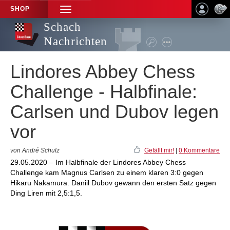
SHOP
TOGGLE
NAVIGATION
Schach
Nachrichten
Lindores Abbey Chess
Challenge - Halbfinale:
Carlsen und Dubov legen
vor
von André Schulz
Gefällt mir!
|
0 Kommentare
29.05.2020 – Im Halbfinale der Lindores Abbey Chess
Challenge kam Magnus Carlsen zu einem klaren 3:0 gegen
Hikaru Nakamura. Daniil Dubov gewann den ersten Satz gegen
Ding Liren mit 2,5:1,5.