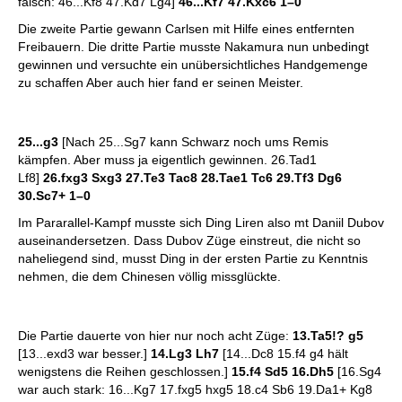
falsch: 46...Kf8 47.Kd7 Lg4]
46...Kf7 47.Kxc6
1–0
Die zweite Partie gewann Carlsen mit Hilfe eines entfernten
Freibauern. Die dritte Partie musste Nakamura nun unbedingt
gewinnen und versuchte ein unübersichtliches Handgemenge
zu schaffen Aber auch hier fand er seinen Meister.
25...g3
[Nach 25...Sg7 kann Schwarz noch ums Remis
kämpfen. Aber muss ja eigentlich gewinnen. 26.Tad1
Lf8]
26.fxg3 Sxg3 27.Te3 Tac8 28.Tae1 Tc6 29.Tf3 Dg6
30.Sc7+
1–0
Im Pararallel-Kampf musste sich Ding Liren also mt Daniil Dubov
auseinandersetzen. Dass Dubov Züge einstreut, die nicht so
naheliegend sind, musst Ding in der ersten Partie zu Kenntnis
nehmen, die dem Chinesen völlig missglückte.
Die Partie dauerte von hier nur noch acht Züge:
13.Ta5!? g5
[13...exd3 war besser.]
14.Lg3 Lh7
[14...Dc8 15.f4 g4 hält
wenigstens die Reihen geschlossen.]
15.f4 Sd5 16.Dh5
[16.Sg4
war auch stark: 16...Kg7 17.fxg5 hxg5 18.c4 Sb6 19.Da1+ Kg8