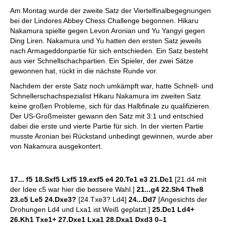
individueller als je zuvor.
Am Montag wurde der zweite Satz der Viertelfinalbegegnungen
bei der Lindores Abbey Chess Challenge begonnen. Hikaru
Nakamura spielte gegen Levon Aronian und Yu Yangyi gegen
Ding Liren. Nakamura und Yu hatten den ersten Satz jeweils
nach Armageddonpartie für sich entschieden. Ein Satz besteht
aus vier Schnellschachpartien. Ein Spieler, der zwei Sätze
gewonnen hat, rückt in die nächste Runde vor.
Nachdem der erste Satz noch umkämpft war, hatte Schnell- und
Schnellerschachspezialist Hikaru Nakamura im zweiten Satz
keine großen Probleme, sich für das Halbfinale zu qualifizieren.
Der US-Großmeister gewann den Satz mit 3:1 und entschied
dabei die erste und vierte Partie für sich. In der vierten Partie
musste Aronian bei Rückstand unbedingt gewinnen, wurde aber
von Nakamura ausgekontert.
17... f5 18.Sxf5 Lxf5 19.exf5 e4 20.Te1 e3 21.Dc1
[21.d4 mit
der Idee c5 war hier die bessere Wahl.]
21...g4 22.Sh4 The8
23.c5 Le5 24.Dxe3?
[24.Txe3? Ld4]
24...Dd7
[Angesichts der
Drohungen Ld4 und Lxa1 ist Weiß geplatzt.]
25.Dc1 Ld4+
26.Kh1 Txe1+ 27.Dxe1 Lxa1 28.Dxa1 Dxd3
0–1