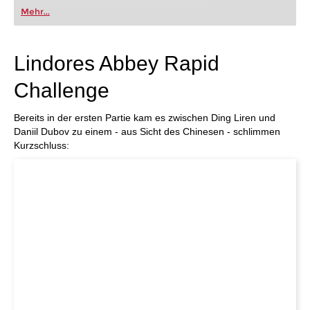
oder bereits auf Turnierniveau spielen: Mit
Mehr...
FRITZ trainieren Sie effizienter, intelligenter und
individueller als je zuvor.
Lindores Abbey Rapid
Challenge
Bereits in der ersten Partie kam es zwischen Ding Liren und
Daniil Dubov zu einem - aus Sicht des Chinesen - schlimmen
Kurzschluss: