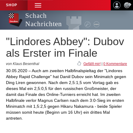
SHOP
TOGGLE
NAVIGATION
Schach
Nachrichten
"Lindores Abbey": Dubov
als Erster im Finale
von Klaus Besenthal
Gefällt mir!
|
0 Kommentare
30.05.2020 – Auch am zweiten Halbfinalspieltag der "Lindores
Abbey Rapid Challenge" hat Daniil Dubov sein Minimatch gegen
Ding Liren gewonnen. Nach dem 2,5:1,5 vom Vortag gab es
dieses Mal ein 2,5:0,5 für den russischen Großmeister, der
damit das Finale des Online-Turniers erreicht hat. Im zweiten
Halbfinale verlor Magnus Carlsen nach dem 3:0-Sieg im ersten
Minimatch mit 1,5:2,5 gegen Hikaru Nakamura - beide Spieler
müssen somit heute (Beginn um 16 Uhr) ein drittes Mal
antreten.