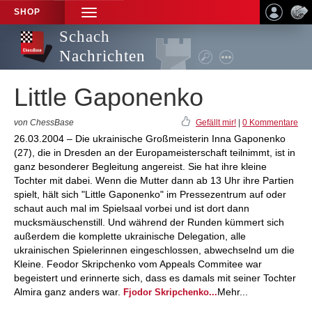
SHOP
TOGGLE
NAVIGATION
Schach
Nachrichten
Little Gaponenko
von ChessBase
Gefällt mir!
|
0 Kommentare
26.03.2004 – Die ukrainische Großmeisterin Inna Gaponenko
(27), die in Dresden an der Europameisterschaft teilnimmt, ist in
ganz besonderer Begleitung angereist. Sie hat ihre kleine
Tochter mit dabei. Wenn die Mutter dann ab 13 Uhr ihre Partien
spielt, hält sich "Little Gaponenko" im Pressezentrum auf oder
schaut auch mal im Spielsaal vorbei und ist dort dann
mucksmäuschenstill. Und während der Runden kümmert sich
außerdem die komplette ukrainische Delegation, alle
ukrainischen Spielerinnen eingeschlossen, abwechselnd um die
Kleine. Feodor Skripchenko vom Appeals Commitee war
begeistert und erinnerte sich, dass es damals mit seiner Tochter
Almira ganz anders war.
Mehr...
Fjodor Skripchenko...