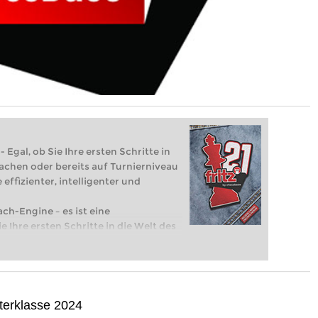
 Egal, ob Sie Ihre ersten Schritte in
achen oder bereits auf Turnierniveau
 effizienter, intelligenter und
ach-Engine – es ist eine
e Ihre ersten Schritte in die Welt des
eits auf Turnierniveau spielen: Mit
 intelligenter und individueller als je
terklasse 2024