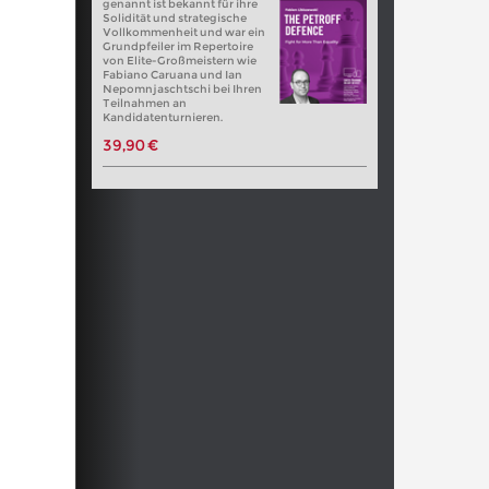
genannt ist bekannt für ihre
Solidität und strategische
Vollkommenheit und war ein
Grundpfeiler im Repertoire
von Elite-Großmeistern wie
Fabiano Caruana und Ian
Nepomnjaschtschi bei Ihren
Teilnahmen an
Kandidatenturnieren.
39,90 €