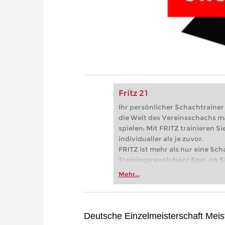
Fritz 21
Ihr persönlicher Schachtrainer -
die Welt des Vereinsschachs m
spielen: Mit FRITZ trainieren Sie
individueller als je zuvor.
FRITZ ist mehr als nur eine Sch
Trainingsrevolution! Egal, ob Si
Vereinsschachs machen oder ber
Mehr...
FRITZ trainieren Sie effizienter,
zuvor.
Deutsche Einzelmeisterschaft Meis