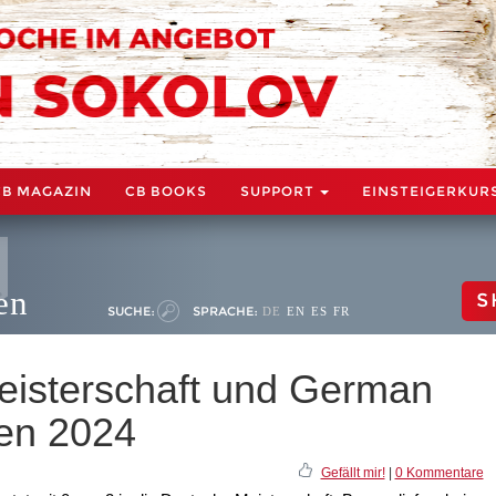
CB MAGAZIN
CB BOOKS
SUPPORT
EINSTEIGERKUR
en
S
SUCHE:
SPRACHE:
DE
EN
ES
FR
eisterschaft und German
uen 2024
Gefällt mir!
|
0 Kommentare